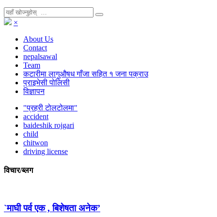
×
About Us
Contact
nepalsawal
Team
कटारीमा लागुऔषध गाँजा सहित १ जना पक्राउ
प्राइभेसी पोलिसी
विज्ञापन
"प्रहरी टोलटोलमा"
accident
baideshik rojgari
child
chitwon
driving license
विचार/ब्लग
`माघी पर्व एक , बिशेषता अनेक’