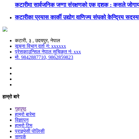
कटारीमा सार्वजनिक जग्गा संरक्षणको एक दशक : कसले जोगाय
कटारीका प्रयास कार्की उद्योग वाणिज्य संघको केन्द्रिय सदस्यम
कटारी, ३ , उदयपुर, नेपाल
सूचना विभाग दर्ता नं: xxxxxx
प्रेसकाउन्सिल नेपाल सुचिकृत नं: xxx
मो. 9842887710, 9862859823
हाम्रो बारे
गृहपृष्ठ
हाम्रो बारेमा
विज्ञापन
हाम्रो टिम
प्राइभेसी पोलिसी
सम्पर्क