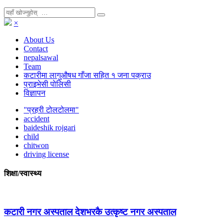
×
About Us
Contact
nepalsawal
Team
कटारीमा लागुऔषध गाँजा सहित १ जना पक्राउ
प्राइभेसी पोलिसी
विज्ञापन
"प्रहरी टोलटोलमा"
accident
baideshik rojgari
child
chitwon
driving license
शिक्षा/स्वास्थ्य
कटारी नगर अस्पताल देशभरकै उत्कृष्ट नगर अस्पताल