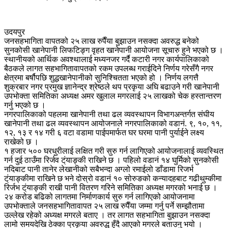
उदयपुर
जनसहभागिता वापतको २५ लाख रुपैँया बुझाउन नसक्दा अवरुद्ध बनेको
सुनकोसी खानेपानी लिफटिङ्ग वृहत खानेपानी आयोजना सूचारु हुने भएको छ ।
स्थानीयको आर्थिक अवश्थालाई मध्यनजर गर्दै कटारी नगर कार्यपालिकाको
बैठकले लागत सहभागितावापतको रकम उपलब्ध गराईदिने निर्णय गरेसँगै नगर
क्षेत्रमा बर्षौपछि शुद्धखानेपानीको सुनिश्चितता भएको हो । निर्णय लगत्तै
शुक्रबार नगर प्रमुख ज्ञानेन्द्र श्रेष्ठले थप प्रकृया अघि बढाउने गरी खानेपानी
उपभोक्ता समितिका अध्यक्ष अमर खुलाल मगरलाई २५ लाखको चेक हस्तान्तरण
गर्नु भएको छ ।
नगरपालिकाको पहलमा खानेपानी तथा ढल व्यवस्थापन विभागअन्तर्गत संघीय
खानेपानी तथा ढल व्यवस्थापन आयोजनाले नगरपालिकाको वडानं. ९, १०, ११,
१२, १३ र १४ गरी ६ वटा वडामा पाईपमार्फत घर घरमा पानी पुर्याईने लक्ष्य
राखेको छ ।
१ हजार ५०० घरधुरीलाई लक्षित गरी सुरु गर्न लागिएको आयोजनालाई व्यवस्थित
गर्न दुई ठाउँमा रिर्जव ट्ंयाङ्की राखिने छ । पहिलो वडानं १४ घुर्मिको सुनकोसी
नदिबाट पानी तानेर लेखानीको सबैभन्दा अग्लो रमाईलो डाँडामा रिजर्भ
ट्ंयाङ्कीमा राखिने छ भने दोस्रो वडानं १० सोरुङको कन्यादहबाट गढीथुम्कीमा
रिर्जभ ट्ंयाङ्की राखी पानी वितरण गरिने समितिका अध्यक्ष मगरको भनाई छ ।
२४ करोड बढिको लागतमा निर्माणकार्य सुरु गर्न लागिएको आयोजनामा
उपभोक्ताले जनसहभागितावापत २५ लाख रुपैँया जम्मा गर्नु पर्ने सम्झौतामा
उल्लेख रहेको अध्यक्ष मगरले बताए । तर लागत सहभागिता बुझाउन नसक्दा
लामो समयदेखि ठेक्का प्रकृया अवरुद्ध हुँदै आएको मगरले बताउनु भयो ।