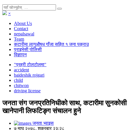
×
About Us
Contact
nepalsawal
Team
कटारीमा लागुऔषध गाँजा सहित १ जना पक्राउ
प्राइभेसी पोलिसी
विज्ञापन
"प्रहरी टोलटोलमा"
accident
baideshik rojgari
child
chitwon
driving license
जनता संग जनप्रतिनिधीको साथ, कटारीमा सुनकोसी
खानेपानी लिफटिङ्ग संचालन हुने
जनता भ्वाइस
७ माघ २०७८, शुक्रबार २३:२८