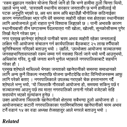
‘रकम बुझाउन नसकेर योजना फिर्ता जाने हो कि भन्ने हामीमा ठुलो चिन्ता थियो,
उहाले भन्नु भयो, ‘वास्तवमै स्थानीय सरकार जनतासँग छ भन्ने हामीलाई यो
पटक अनुभुति भएको छ, अव थप काम अघि बढाउँछौ भौगोलिक कठिनाईका
कारण नगरपालिका भएर पनि धेरै समस्या व्यहोरी रहेका यस क्षेत्रका स्थानीयका
लागि आयोजनाले ठुलो राहात पुग्ने विश्वास लिइएको छ । पानी अभावकै कारण
स्थानीयबासी तीन घण्टासम्म पैदलयात्रा गरी खोला, खोल्सी, सुनकोसीसम्म पुगेर
तिर्खा मेटने गरेका छन् ।
नगर प्रमुख ज्ञानेन्द्र श्रेष्ठले पानीको चरम अभाव व्यहोरी रहेका जनतालाई
लक्षित गरी आयोजना संचालन गर्न कार्यपालिका बैठकबाट २५ लाख रुपैँयाको
सुनिश्चितता गरिएको बताउनु भयो । उहाँले, ‘उपभोक्ता आयोजना सञ्चालनमा
जनसहभागितावापतको रकम जम्मा गर्न नसक्दा फिर्ता जाने भयो भन्दै आउनुभयो,
अधिकांस गरिव, दुःखी जनता बस्ने भुगोल भएकाले नगरपालिकाबाटै सहयोग
गरेका हौ ।
प्रमुख श्रेष्ठले माथिल्लो भेगका जनताको खानेपानीको समस्या समाधानको
लागि अन्य कुनै विकल्प नभएपछि योजना छनौटदेखि वजेट विनियोजनसम्म आफु
लागि परेको बताए । नगरपालिकाले उपलब्ध गराएको चेक हस्तान्तरण गर्दै
श्रेष्ठले भन्नु भयो, ‘यो जिल्लाकै गौरवको आयोजना हो, समयमा सकिनु पर्छ र
सञ्चालनमा आउनु पर्छ तव मात्र नगरपालिको लगानी गरेको वजेटको सहि
सदपयोग भएको मुल्यांकन हुनेछ ।
उक्त आयोजना जिल्लाकै खानेपानीको क्षेत्रमा सबैभन्दा ठुलो आयोजना हो ।
आयोजनाबाट कटारी नगरपालिकाका ग्रामिणबस्तिमा खानेपानीको चरम अभाव
टर्ने वडानं १४ का वडा अध्यक्ष तेजवहादुर आले मगरले बताउनु भयो ।
Related