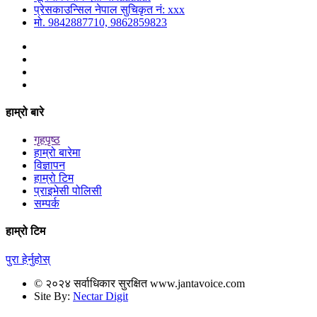
प्रेसकाउन्सिल नेपाल सुचिकृत नं: xxx
मो. 9842887710, 9862859823
हाम्रो बारे
गृहपृष्ठ
हाम्रो बारेमा
विज्ञापन
हाम्रो टिम
प्राइभेसी पोलिसी
सम्पर्क
हाम्रो टिम
पुरा हेर्नुहोस्
© २०२४ सर्वाधिकार सुरक्षित www.jantavoice.com
Site By:
Nectar Digit