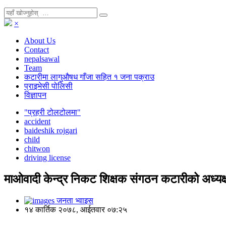
×
About Us
Contact
nepalsawal
Team
कटारीमा लागुऔषध गाँजा सहित १ जना पक्राउ
प्राइभेसी पोलिसी
विज्ञापन
"प्रहरी टोलटोलमा"
accident
baideshik rojgari
child
chitwon
driving license
माओवादी केन्द्र निकट शिक्षक संगठन कटारीको अध्यक्
जनता भ्वाइस
१४ कार्तिक २०७८, आईतवार ०७:२५