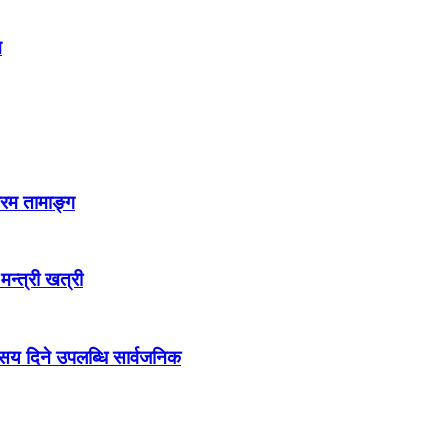
न
्रम तामाङ्ग
 मन्त्री खत्री
ो सय दिने उपलब्धि सार्वजनिक