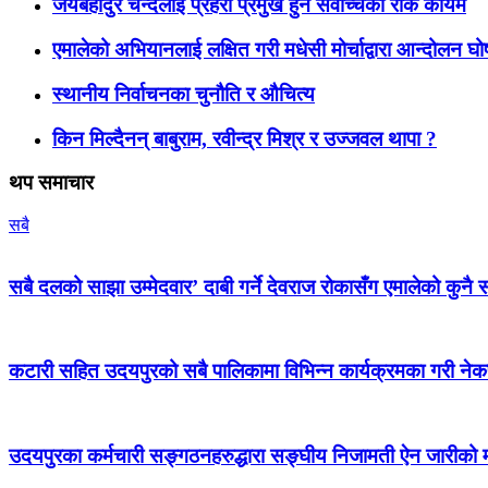
जयबहादुर चन्दलाई प्रहरी प्रमुख हुन सर्वोच्चको रोक कायमै
एमालेको अभियानलाई लक्षित गरी मधेसी मोर्चाद्वारा आन्दोलन घ
स्थानीय निर्वाचनका चुनौति र औचित्य
किन मिल्दैनन् बाबुराम, रवीन्द्र मिश्र र उज्जवल थापा ?
थप समाचार
सबै
सबै दलको साझा उम्मेदवार’ दाबी गर्ने देवराज रोकासँग एमालेको कुनै स
कटारी सहित उदयपुरको सबै पालिकामा विभिन्न कार्यक्रमका गरी न
उदयपुरका कर्मचारी सङ्गठनहरुद्धारा सङ्घीय निजामती ऐन जारीको माग