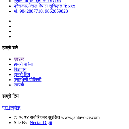
सूचना विभाग दर्ता नं: xxxxxx
प्रेसकाउन्सिल नेपाल सुचिकृत नं: xxx
मो. 9842887710, 9862859823
हाम्रो बारे
गृहपृष्ठ
हाम्रो बारेमा
विज्ञापन
हाम्रो टिम
प्राइभेसी पोलिसी
सम्पर्क
हाम्रो टिम
पुरा हेर्नुहोस्
© २०२४ सर्वाधिकार सुरक्षित www.jantavoice.com
Site By:
Nectar Digit