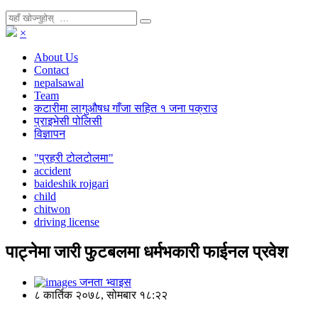
×
About Us
Contact
nepalsawal
Team
कटारीमा लागुऔषध गाँजा सहित १ जना पक्राउ
प्राइभेसी पोलिसी
विज्ञापन
"प्रहरी टोलटोलमा"
accident
baideshik rojgari
child
chitwon
driving license
पाट्नेमा जारी फुटबलमा धर्मभकारी फाईनल प्रवेश
जनता भ्वाइस
८ कार्तिक २०७८, सोमबार १८:२२