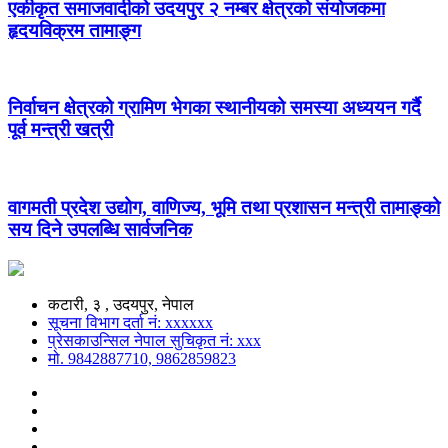
एकीकृत समाजवादीको उदयपुर २ नम्बर क्षेत्रको संयोजकमा
हृदयविक्रम तामाङ्ग
निर्वाचन क्षेत्रको ग्रामिण भेगका स्थानीयको समस्या अध्ययन गर्दै
पूर्व मन्त्री खत्री
वागमती प्रदेश उद्योग, वाणिज्य, भूमि तथा प्रशासन मन्त्री तामाङ्को
सय दिने उपलब्धि सार्वजनिक
कटारी, ३ , उदयपुर, नेपाल
सूचना विभाग दर्ता नं: xxxxxx
प्रेसकाउन्सिल नेपाल सुचिकृत नं: xxx
मो. 9842887710, 9862859823