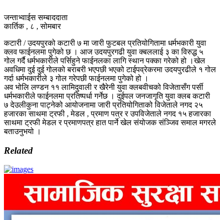
जन्ताभ्वाईस सम्बाददाता
कार्तिक , ८ , सोमबार
कटारी / उदयपुरको कटारी ७ मा जारी फुटबल प्रतियोगितामा धर्मभकारी युवा
क्लव फाईनलमा पुगेको छ । आज उदयपुरगढी युवा क्बललाई ३ का विरुद्ध ५
गोल गर्दै धर्मभकारीले पर्सिहुने फाईनलका लागि स्थान पक्का गरेको हो ।खेल
अवधिमा दुई दुई गोलको बराबरी भएपछी भएको टाईपव्रेकरमा उदयपुरढीले १ गोल
गर्दा धर्मभकारीले ३ गोल गरेपछी फाईनलमा पुगेको हो ।
अव भोलि लण्डन ११ लामिदुवाली र खैरेनी युवा क्लबवीचको विजेतासँग पर्सी
धर्मभकारीले फाईनलमा प्रतिष्पर्धा गर्नेछ । दुईपल जनजागृति युवा क्लब कटारी
७ देउलीकुना पाट्नेको आयोजनामा जारी प्रतियोगिताको विजेताले नगद २५
हजारका साथमा ट्रफी , मेडल , प्रमाण पत्र र उपविजेताले नगद १५ हजारका
साथमा ट्रफी मेडल र प्रमाणपत्र हात पार्ने खेल संयोजक संञ्जिव समाल मगरले
बताउनुभयो ।
Related