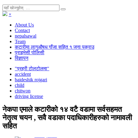
×
About Us
Contact
nepalsawal
Team
कटारीमा लागुऔषध गाँजा सहित १ जना पक्राउ
प्राइभेसी पोलिसी
विज्ञापन
"प्रहरी टोलटोलमा"
accident
baideshik rojgari
child
chitwon
driving license
नेकपा एमाले कटारीको १४ वटै वडामा सर्वसहमत
नेतृत्व चयन , सवै वडाका पदाधिकारीहरुको नामावली
सहित