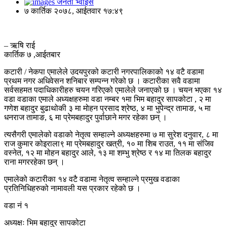
जनता भ्वाइस
७ कार्तिक २०७८, आईतवार १७:४९
– ऋषि राई
कार्तिक ७ ,आईतबार
कटारी / नेकपा एमालेले उदयपुरको कटारी नगरपालिकाको १४ वटै वडामा
प्रथम नगर अधिवेसन शनिबार सम्पन्न गरेको छ । कटारीका सवै वडामा
सर्वसहमत पदाधिकारीहरु चयन गरिएको एमालेले जनाएको छ । चयन भएका १४
वडा वडाका एमाले अध्यक्षहरुमा वडा नम्बर १मा भिम बहादुर सापकोटा , २ मा
गणेश बहादुर बुढाथोकी ३ मा मोहन प्रसाद श्रेष्ठ, ४ मा भुपेन्द्र तामाङ, ५ मा
धनराज तामाङ, ६ मा प्रेमबहादुर पुर्वाछाने मगर रहेका छन् ।
त्यसैगरी एमालेको वडाको नेतृत्व सम्हाल्ने अध्यक्षहरुमा ७ मा सुरेश दनुवार, ८ मा
राज कुमार कोइराला९ मा प्रेमबहादुर खत्री, १० मा शिब राउत, ११ मा संजिव
वस्नेत, १२ मा मोहन बहादुर आले, १३ मा शम्भु श्रेष्ठ र १४ मा तिलक बहादुर
राना मगररहेका छन् ।
एमालेको कटारीका १४ वटै वडामा नेतृत्व सम्हाल्ने प्रमुख वडाका
प्रतिनिधिहरुको नामावली यस प्रकार रहेको छ ।
वडा नं १
अध्यक्षः भिम बहादुर सापकोटा