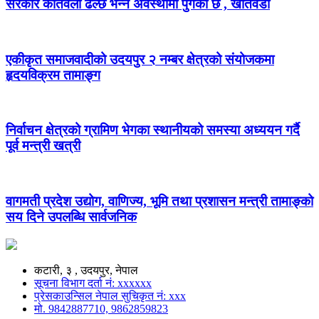
सरकार कतिवेला ढल्छ भन्ने अवस्थामा पुगेको छ , खतिवडा
एकीकृत समाजवादीको उदयपुर २ नम्बर क्षेत्रको संयोजकमा
हृदयविक्रम तामाङ्ग
निर्वाचन क्षेत्रको ग्रामिण भेगका स्थानीयको समस्या अध्ययन गर्दै
पूर्व मन्त्री खत्री
वागमती प्रदेश उद्योग, वाणिज्य, भूमि तथा प्रशासन मन्त्री तामाङ्को
सय दिने उपलब्धि सार्वजनिक
कटारी, ३ , उदयपुर, नेपाल
सूचना विभाग दर्ता नं: xxxxxx
प्रेसकाउन्सिल नेपाल सुचिकृत नं: xxx
मो. 9842887710, 9862859823