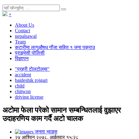
×
About Us
Contact
nepalsawal
Team
कटारीमा लागुऔषध गाँजा सहित १ जना पक्राउ
प्राइभेसी पोलिसी
विज्ञापन
"प्रहरी टोलटोलमा"
accident
baideshik rojgari
child
chitwon
driving license
अटोमा फेला परेको सामान सम्बन्धितलाई वुझाएर
उदाहरणिय काम गर्दै अटो चालक
जनता भ्वाइस
२४ आश्विन २०७८, आईतवार १५:२८