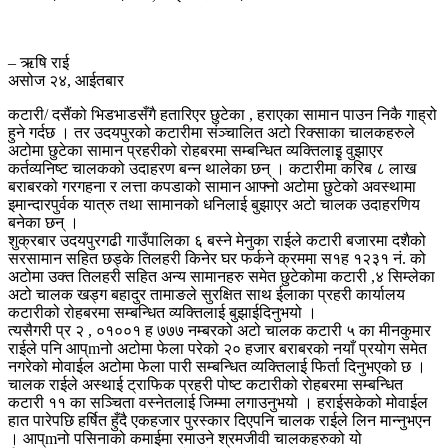
– ऋषि राई
असोज २४, आईतबार
कटारी/ दसैंको भिडभाडसँगै हतारिएर छुटेका , हराएका सामान पाउन निकै गाह्रो
हुने गर्दछ । तर उदयपुरको कटारीमा संञ्चालित अटो रिक्साका चालकहरुले
अटोमा छुटेका सामान प्रहरीको रोहबरमा सम्बन्धित व्यक्तिलाइृ वुझाएर
कर्तव्यनिष्ट चालकको उदाहरण बन्न थालेका छन् । कटारीमा करिब ८ लाख
बराबरको गरगहना र लत्ता कपडाको सामान आफ्नो अटोमा छुटेको अवस्थामा
इमान्दारपुर्वक यात्रु तथा सामानको धनिलाई बुझाएर अटो चालक उदाहरणिय
बनेका छन् ।
शुक्रबार उदयपुरगढी गाउँपालिका ६ बस्ने मेनुका राईले कटारी बजारमा दशैको
सरसामान सहित छड्के तिलहरी किनेर घर फर्कने क्रममा स१ह १२३१ नं. को
अटोमा उक्त तिलहरी सहित अन्य सामानहरु समेत छुटेकोमा कटारी ,४ सिम्लेका
अटो चालक खड्ग बहादुर तामाङले सुरक्षित साथ ईलाका प्रहरी कार्यालय
कटारीको रोहबरमा सम्बन्धित व्यक्तिलाई बुझाईदिनुभयो ।
त्यसैगरी प्र २ , ०१००१ ह ७७७ नम्बरको अटो चालक कटारी ५ का मीनकुमार
राईले पनि आप्mनो अटोमा फेला परेको २० हजार बराबरको नयाँ प्रयोग समेत
नगरेको मोवाईल अटोमा फेला पारी सम्बन्धित व्यक्तिलाई फिर्ता दिनुभएको छ ।
चालक राईले अस्थाई ट्राफिक प्रहरी पोष्ट कटारीको रोहबरमा सम्बन्धित
कटारी ११ का सञ्चिता वस्नेतलाई जिम्मा लगाउनुभयो । हराईसकेको मोवाईल
हात पारेपछि हर्षित हुँदै एकहजार पुरस्कार दिएपनि चालक राईले लिन मान्नुभएन
। आप्mनो पसिनाको कमाईमा रमाउने श्रमजीवी चालकहरुको यो