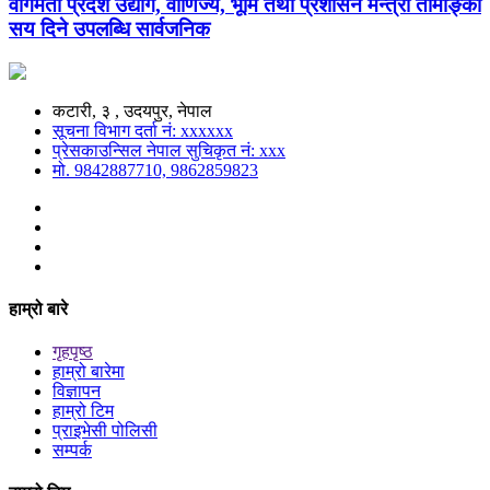
वागमती प्रदेश उद्योग, वाणिज्य, भूमि तथा प्रशासन मन्त्री तामाङ्को
सय दिने उपलब्धि सार्वजनिक
कटारी, ३ , उदयपुर, नेपाल
सूचना विभाग दर्ता नं: xxxxxx
प्रेसकाउन्सिल नेपाल सुचिकृत नं: xxx
मो. 9842887710, 9862859823
हाम्रो बारे
गृहपृष्ठ
हाम्रो बारेमा
विज्ञापन
हाम्रो टिम
प्राइभेसी पोलिसी
सम्पर्क