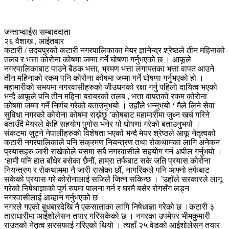
जन्ताभ्वाईस सम्बाददाता
२६ वैशाख , आईतबार
कटारी / उदयपुरको कटारी नगरपालिकाका मेयर ज्ञानेन्द्र श्रेष्ठले तीन महिनाको
तलब र भत्ता कोरोना कोषमा जम्मा गर्ने घोषणा गर्नुभएको छ । आफूले
नगरपालिकाबाट पाउने बैठक भत्ता, भ्रमण भत्ता लगायतका भत्ता वापत आउने
तीन महिनाको रकम पनि कोरोना कोषमा जम्मा गर्ने घोषणा गर्नुभएको हो ।
महामारीको समयमा नगरवासीहरुको जीउधनको रक्षा गर्नु पहिलो दायित्व भएको
भन्दै आफूले पनि तीन महिना बराबरको तलब , भत्ता वापतको रकम कोरोना
कोषमा जम्मा गर्ने निर्णय गरेको बताउनुभयो । उहाँले भन्नुभयो ‘ मैले लिने सेवा
सुविधा नगरको कोरोना कोषमा राख्नेछु ’कोषबाट महामारीमा जुध्न खर्च गरिने
बताउँदै मेयरले केहि सहयोग पुगोस भनेर यो घोषणा गरेको बताउनुभयो ।
संकटमा जुट्ने नेपालीहरुको विशेषता भएको भन्दै मेयर श्रेष्ठले आफू नेतृत्वको
कटारी नगरपालिकाले पनि संक्रमण नियन्त्रण तथा रोकथामका लागि अनेकन
प्रयासहरु जारी राखेकोले यसमा सबै नगरवासीले सहयोग गर्न अपील गर्नुभयो ।
‘हामी पनि हात बाँधेर बसेका छैनौं, हाम्रा तर्फबाट सके जति प्रयास कोरोना
नियन्त्रण र रोकथाममा नै जारी राखेका छौं, नागरिकले पनि आफ्नो तर्फबाट
सकेको प्रयास गरे कोरोनालाई सजिलै जित्न सकिन्छ । ’उहाँले सरकारले लागू
गरेको निषेधाज्ञाको पूर्ण रुपमा पालना गर्न र घरमै बसेर रोगसँग लड्न
नगरवासीलाई आव्हान गर्नुभएको छ ।
नगरले गएको बुधबारदेखि नै एकसाताका लागि निषेधाज्ञा गरेको छ ।कटारी ३
ताराघारीमा आईशोलेसन तयार गरिसकेको छ । नगरका उपमेयर भीमकुमारी
राउतको नेतृत्व सरसफाई गरिएको थियो । त्यहाँ २५ वेडको आईशोलेसन तयार