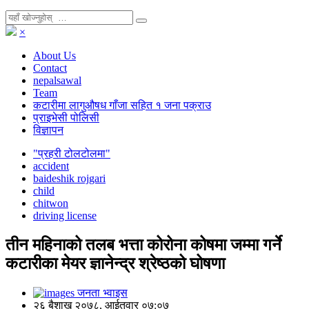
×
About Us
Contact
nepalsawal
Team
कटारीमा लागुऔषध गाँजा सहित १ जना पक्राउ
प्राइभेसी पोलिसी
विज्ञापन
"प्रहरी टोलटोलमा"
accident
baideshik rojgari
child
chitwon
driving license
तीन महिनाको तलब भत्ता कोरोना कोषमा जम्मा गर्ने
कटारीका मेयर ज्ञानेन्द्र श्रेष्ठको घोषणा
जनता भ्वाइस
२६ बैशाख २०७८, आईतवार ०७:०७