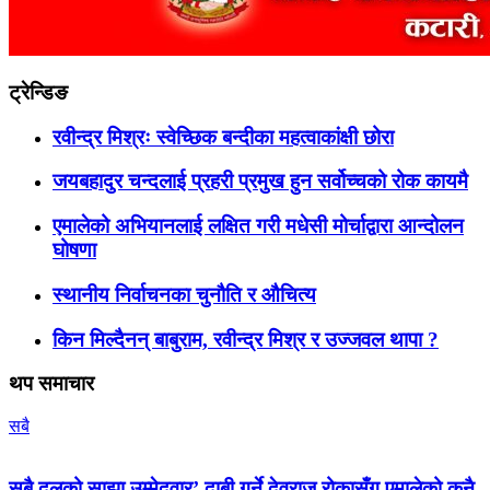
ट्रेन्डिङ
रवीन्द्र मिश्रः स्वेच्छिक बन्दीका महत्वाकांक्षी छोरा
जयबहादुर चन्दलाई प्रहरी प्रमुख हुन सर्वोच्चको रोक कायमै
एमालेको अभियानलाई लक्षित गरी मधेसी मोर्चाद्वारा आन्दोलन
घोषणा
स्थानीय निर्वाचनका चुनौति र औचित्य
किन मिल्दैनन् बाबुराम, रवीन्द्र मिश्र र उज्जवल थापा ?
थप समाचार
सबै
सबै दलको साझा उम्मेदवार’ दाबी गर्ने देवराज रोकासँग एमालेको कुनै