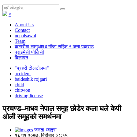
×
About Us
Contact
nepalsawal
Team
कटारीमा लागुऔषध गाँजा सहित १ जना पक्राउ
प्राइभेसी पोलिसी
विज्ञापन
"प्रहरी टोलटोलमा"
accident
baideshik rojgari
child
chitwon
driving license
प्रचण्ड‒माधव नेपाल समुह छोडेर कला घले केपी
ओली समूहको समर्थनमा
जनता भ्वाइस
१६ पुष २०७७, बिहीबार ०८:१५