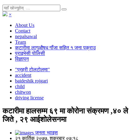
×
About Us
Contact
nepalsawal
Team
कटारीमा लागुऔषध गाँजा सहित १ जना पक्राउ
प्राइभेसी पोलिसी
विज्ञापन
"प्रहरी टोलटोलमा"
accident
baideshik rojgari
child
chitwon
driving license
कटारीमा हालसम्म ६९ मा कोरोना संक्रमण ,४० ले
जिते , २९ आईशोलेसनमा
जनता भ्वाइस
२१ कार्तिक २०७७, शुक्रबार ०७:१८