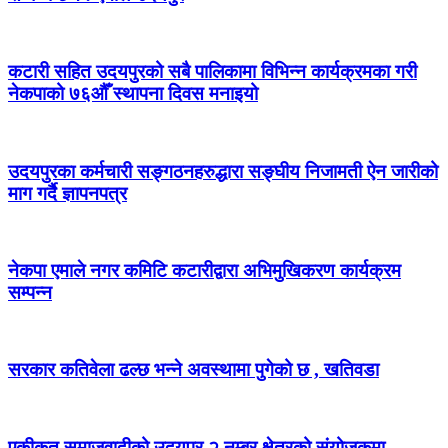
कटारी सहित उदयपुरको सबै पालिकामा विभिन्न कार्यक्रमका गरी
नेकपाको ७६औँ स्थापना दिवस मनाइयो
उदयपुरका कर्मचारी सङ्गठनहरुद्धारा सङ्घीय निजामती ऐन जारीको
माग गर्दै ज्ञापनपत्र
नेकपा एमाले नगर कमिटि कटारीद्वारा अभिमुखिकरण कार्यक्रम
सम्पन्न
सरकार कतिवेला ढल्छ भन्ने अवस्थामा पुगेको छ , खतिवडा
एकीकृत समाजवादीको उदयपुर २ नम्बर क्षेत्रको संयोजकमा