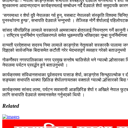
काठमाण्डाै – नेपाली काङ्ग्रेसका सभापति शेरबहादुर देउवाले सगरमाथा र शेर्प
शुभकामना आदानप्रदान कार्यक्रमलाई सम्बोधन गर्दै देउवाले शेर्पा समुदायकै कारण
‘सगरमाथा र शेर्पा दुवै नेपालका गर्व हुन्, यसबाट नेपालको संस्कृति विश्वमा चिन
पुनर्स्थापना हुन्छ’, सभापति देउवाले भन्नुभयो । तेञ्जिङ नोर्गे शेर्पालाई पहिलोपट
सांसद जीपछिरिङ लामाले सरकारले आमसञ्चार क्षेत्रलाई नियन्त्रण गर्ने कानुनी 
। राष्ट्रिय पुनर्निर्माण प्राधिकरणले समेत भूकम्पपछि भत्किएका गुम्बा पुनर्निर्
वाग्मती प्रदेशसभा सदस्य निमा लामाले काङ्ग्रेस नेतृत्वको सरकारकै पालामा 
दिइएको सार्वजनिक बिदासमेत कटौती गरेर भेदभावपूर्ण व्यवहार गरेको बताउनुभयो
गोकर्णेश्वर नगरपालिकाका नगर प्रमुख सन्तोष चालिसेले भने ग्याल्बो ल्होसारका दि
नेपालमा पर्यटन प्रवर्द्धन हुने बताउनुभयो ।
कार्यक्रममा संविधानसभाका पूर्वसदस्य पासाङ शेर्पा, काङ्ग्रेस सिन्धुपाल्चो
सङ्घका सभापति थाक्पा छिलिङ शेर्पालगायतका वक्ताले ग्याल्बो ल्होसारको बिदा पु
कार्यक्रममा सांसद लामा, पर्यटन व्यवसायी आङछिरिङ शेर्पा र अखिले नेपाल फुटबल सङ
लागि सभापति देउवाले सम्मानसमेत गर्नुभएको थियो ।
Related