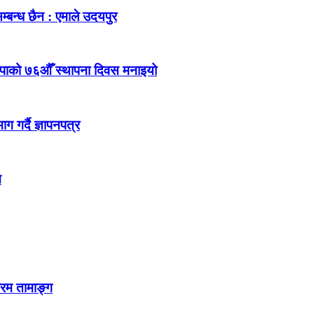
म्बन्ध छैन : एमाले उदयपुर
ेकपाको ७६औँ स्थापना दिवस मनाइयो
 गर्दै ज्ञापनपत्र
न
्रम तामाङ्ग