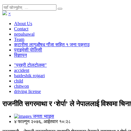
×
About Us
Contact
nepalsawal
Team
कटारीमा लागुऔषध गाँजा सहित १ जना पक्राउ
प्राइभेसी पोलिसी
विज्ञापन
"प्रहरी टोलटोलमा"
accident
baideshik rojgari
child
chitwon
driving license
राजनीति सगरमाथा र ‘शेर्पा’ ले नेपाललाई विश्वमा चिन
जनता भ्वाइस
४ फाल्गुन २०७६, आईतवार १०:२८