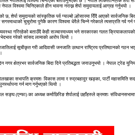
ा जातिले नेपाललाई विश्वमा चिनाएको बताउनुभएको छ । नेपाल लोकतान्त्रिक शेर्प
 नेपाल विश्वमा चिनिएकाले हीन भावना नराख्न शेर्पा समुदायलाई आग्रह गर्नुभयो ।
िएको छ, शेर्पा समुदायको सांस्कृतिक पर्व ग्याल्बो ल्होसारमा दिँदै आएको सार्वजनिक
क सगरमाथाको चुचुरोमा पुगेकै कारण विश्वमा धेरैले चिन्ने गरेकाले त्यसप्रति गर्व गर्न
व्यवस्था गरिरहेको बताउँदै केही सञ्चारमाध्यम भने सरकारका गलत क्रियाकलापको पनि
माणमा भेदभाव गरेको सांसद लामाकाे आरोप थियो ।
जनजातिलाई सूचीकृत गरी आदिवासी जनजाति उत्थान राष्ट्रिय प्रतिष्ठानको गठन भएक
 ।
न नगर क्षेत्रभर सार्वजनिक बिदा दिने प्रतिबद्धता जनाउनुभयो । नेपाल ट्रेड युनिय
क र दोलखाका सभापति क्रमशः विकास लामा र रुद्रबहादुर खड्का, पार्टी महासमिति 
नर्स्थापना गर्न माग गर्नुभएको थियो ।
्घ (एन्फा) का अध्यक्ष कर्माछिरिङ शेर्पालाई उहाँहरुले क्रमशः संविधानसभामार्फत् 