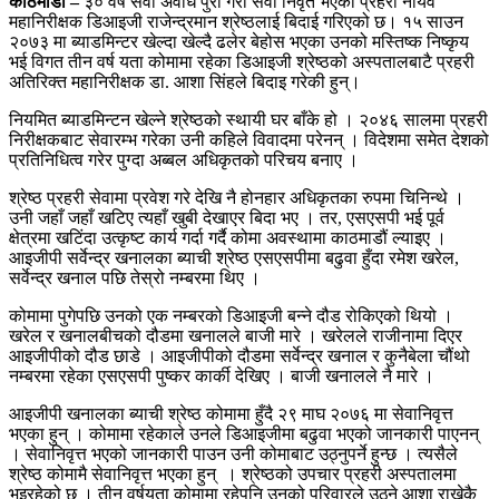
काठमाडौं –
३० वर्षे सेवा अवधि पुरा गरी सेवा निवृत भएका प्रहरी नायव
महानिरीक्षक डिआइजी राजेन्द्रमान श्रेष्ठलाई बिदाई गरिएको छ। १५ साउन
२०७३ मा ब्याडमिन्टर खेल्दा खेल्दै ढलेर बेहोस भएका उनको मस्तिष्क निष्कृय
भई विगत तीन वर्ष यता कोमामा रहेका डिआइजी श्रेष्ठको अस्पतालबाटै प्रहरी
अतिरिक्त महानिरीक्षक डा. आशा सिंहले बिदाइ गरेकी हुन्।
नियमित ब्याडमिन्टन खेल्ने श्रेष्ठको स्थायी घर बाँके हो । २०४६ सालमा प्रहरी
निरीक्षकबाट सेवारम्भ गरेका उनी कहिले विवादमा परेनन् । विदेशमा समेत देशको
प्रतिनिधित्व गरेर पुग्दा अब्बल अधिकृतको परिचय बनाए ।
श्रेष्ठ प्रहरी सेवामा प्रवेश गरे देखि नै होनहार अधिकृतका रुपमा चिनिन्थे ।
उनी जहाँ जहाँ खटिए त्यहाँ खुबी देखाएर बिदा भए । तर, एसएसपी भई पूर्व
क्षेत्रमा खटिंदा उत्कृष्ट कार्य गर्दा गर्दै कोमा अवस्थामा काठमाडौं ल्याइए ।
आइजीपी सर्वेन्द्र खनालका ब्याची श्रेष्ठ एसएसपीमा बढुवा हुँदा रमेश खरेल,
सर्वेन्द्र खनाल पछि तेस्रो नम्बरमा थिए ।
कोमामा पुगेपछि उनको एक नम्बरको डिआइजी बन्ने दौड रोकिएको थियो ।
खरेल र खनालबीचको दौडमा खनालले बाजी मारे । खरेलले राजीनामा दिएर
आइजीपीको दौड छाडे । आइजीपीको दौडमा सर्वेन्द्र खनाल र कुनैबेला चौंथो
नम्बरमा रहेका एसएसपी पुष्कर कार्की देखिए । बाजी खनालले नै मारे ।
आइजीपी खनालका ब्याची श्रेष्ठ कोमामा हुँदै २९ माघ २०७६ मा सेवानिवृत्त
भएका हुन् । कोमामा रहेकाले उनले डिआइजीमा बढुवा भएको जानकारी पाएनन्
। सेवानिवृत्त भएको जानकारी पाउन उनी कोमाबाट उठ्नुपर्ने हुन्छ । त्यसैले
श्रेष्ठ कोमामै सेवानिवृत्त भएका हुन् । श्रेष्ठको उपचार प्रहरी अस्पतालमा
भइरहेको छ । तीन वर्षयता कोमामा रहेपनि उनको परिवारले उठ्ने आशा राखेकै