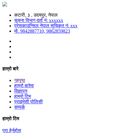
कटारी, ३ , उदयपुर, नेपाल
सूचना विभाग दर्ता नं: xxxxxx
प्रेसकाउन्सिल नेपाल सुचिकृत नं: xxx
मो. 9842887710, 9862859823
हाम्रो बारे
गृहपृष्ठ
हाम्रो बारेमा
विज्ञापन
हाम्रो टिम
प्राइभेसी पोलिसी
सम्पर्क
हाम्रो टिम
पुरा हेर्नुहोस्