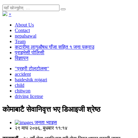
×
About Us
Contact
nepalsawal
Team
कटारीमा लागुऔषध गाँजा सहित १ जना पक्राउ
प्राइभेसी पोलिसी
विज्ञापन
"प्रहरी टोलटोलमा"
accident
baideshik rojgari
child
chitwon
driving license
कोमाबाटै सेवानिवृत्त भए डिआइजी श्रेष्ठ
जनता भ्वाइस
२९ माघ २०७६, बुधबार ११:१४