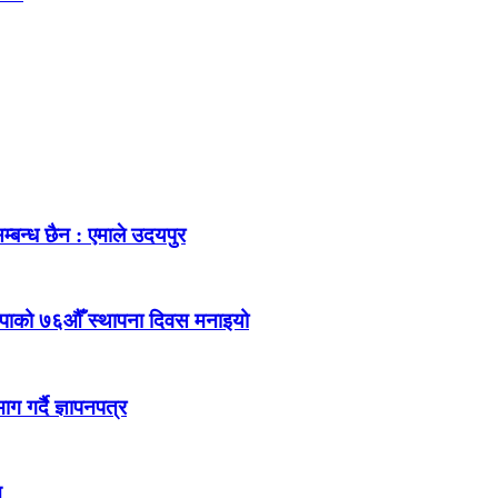
म्बन्ध छैन : एमाले उदयपुर
ेकपाको ७६औँ स्थापना दिवस मनाइयो
 गर्दै ज्ञापनपत्र
न