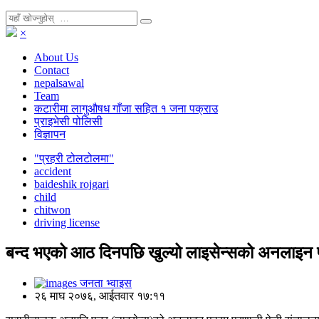
×
About Us
Contact
nepalsawal
Team
कटारीमा लागुऔषध गाँजा सहित १ जना पक्राउ
प्राइभेसी पोलिसी
विज्ञापन
"प्रहरी टोलटोलमा"
accident
baideshik rojgari
child
chitwon
driving license
बन्द भएको आठ दिनपछि खुल्यो लाइसेन्सको अनलाइन
जनता भ्वाइस
२६ माघ २०७६, आईतवार १७:११