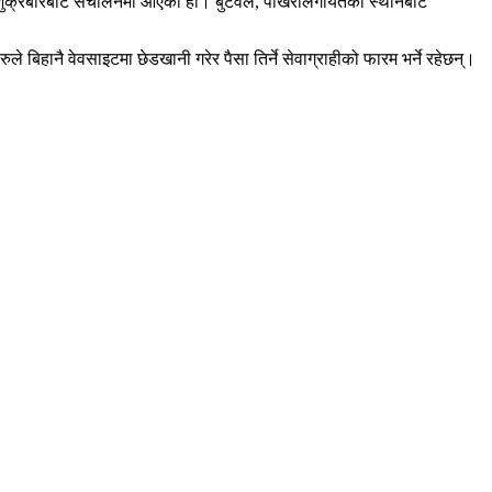
 शुक्रबारबाट संचालनमा आएको हो। बुटवल, पोखरालगायतका स्थानबाट
बिहानै वेवसाइटमा छेडखानी गरेर पैसा तिर्ने सेवाग्राहीको फारम भर्ने रहेछन्।