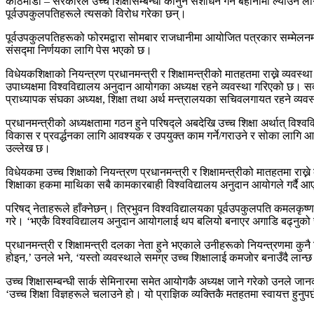
काठमाडौं – सरकारले उच्च शिक्षासम्बन्धी कानुन संशोधन गर्ने बहानामा ल्याउन ला
पूर्वउपकुलपतिहरूले त्यसको विरोध गरेका छन्।
पूर्वउपकुलपतिहरूको फोरमद्वारा सोमबार राजधानीमा आयोजित पत्रकार सम्मेलनमा 
संसद्मा निर्णयका लागि पेस भएको छ।
विधेयकशिक्षाको नियन्त्रण प्रधानमन्त्री र शिक्षामन्त्रीको मातहतमा राख्ने व्यवस
उपाध्यक्षमा विश्वविद्यालय अनुदान आयोगका अध्यक्ष रहने व्यवस्था गरिएको छ। सदस
प्राध्यापक संघका अध्यक्ष, शिक्षा तथा अर्थ मन्त्रालयका सचिवलगायत रहने व्यव
प्रधानमन्त्रीको अध्यक्षतामा गठन हुने परिषद्ले अबदेखि उच्च शिक्षा अर्थात् विश्
विकास र प्रवर्द्धनका लागि आवश्यक र उपयुक्त काम गर्ने/गराउने र सोका लागि आ
उल्लेख छ।
विधेयकमा उच्च शिक्षाको नियन्त्रण प्रधानमन्त्री र शिक्षामन्त्रीको मातहतमा रा
शिक्षाका हकमा माथिका सबै कामकारबाही विश्वविद्यालय अनुदान आयोगले गर्दै 
परिषद् नेताहरूले हाँक्नेछन्। त्रिभुवन विश्वविद्यालयका पूर्वउपकुलपति कमलकृष्ण
गरे। ‘भएकै विश्वविद्यालय अनुदान आयोगलाई थप बलियो बनाएर अगाडि बढ्नुको साटो 
प्रधानमन्त्री र शिक्षामन्त्री दलका नेता हुने भएकाले उनीहरूको नियन्त्रणमा कु
होइन,’ उनले भने, ‘यस्तो व्यवस्थाले समग्र उच्च शिक्षालाई कमजोर बनाउँदै लान्छ।’
उच्च शिक्षासम्बन्धी सार्क सेमिनारमा समेत आयोगकै अध्यक्ष जाने गरेको उनले जान
‘उच्च शिक्षा विज्ञहरूले चलाउने हो। यो प्राज्ञिक व्यक्तिकै मतहतमा स्वायत्त हुन