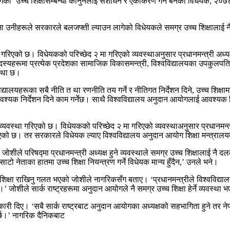
गेको ‘उच्च शिक्षासम्बन्धी कानुनलाई संशोधन र एकीकरण गर्न बनेको विधेयक, २०७६’ 
उनीहरूले सरकारले बलजफ्ती ल्याउन लागेको विधेयकले समग्र उच्च शिक्षालाई नै दल
्था गरिएको छ। विधेयकको परिच्छेद २ मा गरिएको व्यवस्थाअनुसार प्रधानमन्त्री अध्यक
्यहरूमा प्रत्येक प्रदेशका सामाजिक विकासमन्त्री, विश्वविद्यालयका उपकुलपति वा अ
स्था छ।
वविद्यालयहरूका सबै नीति त था रणनीति तय गर्ने र नीतिगत निर्देशन दिने, उच्च शिक्षा
वश्यक निर्देशन दिने काम गर्नेछ। साथै विश्वविद्यालय अनुदान आयोगलाई आवश्यक नि
ख्ने व्यवस्था गरिएको छ। विधेयकको परिच्छेद २ मा गरिएको व्यवस्थाअनुसार प्रधानमन्
आएको छ। तर सरकारले विधेयक ल्याए विश्वविद्यालय अनुदान आयोग शिक्षा मन्त्रा
 जोशीले परिषद्मा प्रधानमन्त्री अध्यक्ष हुने व्यवस्थाले समग्र उच्च शिक्षालाई नै
नेताका हातमा उच्च शिक्षा नियन्त्रण गर्ने विधेयक मान्य हुँदैन,’ उनले भने।
नै शिक्षा राखिनु गलत भएको जोशीले नागरिकसँग बताए। ‘प्रधानमन्त्रीले विश्वविद्या
 जोशीले सार्क राष्ट्रहरूमा अनुदान आयोगले नै समग्र उच्च शिक्षा हेर्ने व्यवस्था भ
कारी दिए। ‘सबै सार्क राष्ट्रबाट अनुदान आयोगका अध्यक्षको सहभागिता हुने तर नेपाल
ुपर्छ।’ नागरिक दैनिकबाट