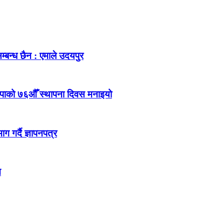
म्बन्ध छैन : एमाले उदयपुर
ेकपाको ७६औँ स्थापना दिवस मनाइयो
 गर्दै ज्ञापनपत्र
न