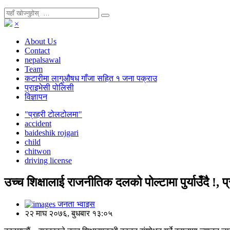
×
About Us
Contact
nepalsawal
Team
कटारीमा लागुऔषध गाँजा सहित १ जना पक्राउ
प्राइभेसी पोलिसी
विज्ञापन
"प्रहरी टोलटोलमा"
accident
baideshik rojgari
child
chitwon
driving license
उच्च शिक्षालाई राजनीतिक दलको पोल्टामा पुर्याउँदै !, 
जनता भ्वाइस
२२ माघ २०७६, बुधबार १३:०५