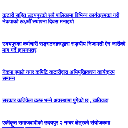
कटारी सहित उदयपुरको सबै पालिकामा विभिन्न कार्यक्रमका गरी
नेकपाको ७६औँ स्थापना दिवस मनाइयो
उदयपुरका कर्मचारी सङ्गठनहरुद्धारा सङ्घीय निजामती ऐन जारीको
माग गर्दै ज्ञापनपत्र
नेकपा एमाले नगर कमिटि कटारीद्वारा अभिमुखिकरण कार्यक्रम
सम्पन्न
सरकार कतिवेला ढल्छ भन्ने अवस्थामा पुगेको छ , खतिवडा
एकीकृत समाजवादीको उदयपुर २ नम्बर क्षेत्रको संयोजकमा