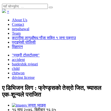
×
About Us
Contact
nepalsawal
Team
कटारीमा लागुऔषध गाँजा सहित १ जना पक्राउ
प्राइभेसी पोलिसी
विज्ञापन
"प्रहरी टोलटोलमा"
accident
baideshik rojgari
child
chitwon
driving license
ए डिभिजन लिग : फ्रेण्ड्सकाे तेस्रो जित, च्यासल
एक-शून्यले पराजित
जनता भ्वाइस
१६ माघ २०७६, बिहीबार १६:३५