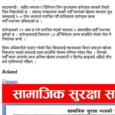
काठमाण्डाै – शहीद स्मारक ए डिभिजन लिग फुटबलमा फ्रेण्ड्स क्लबले तेस्रो
जित निकालेको छ । दशरथ रंगशालामा भएकाे नवौँ चरणको खेलमा च्यासल युथ
क्लबलाई १–० गोल अन्तरले पराजित गर्दै तालिकामा फ्रेण्ड्स क्लब
नवौँ स्थानमा उक्लिएको छ ।
फ्रेण्ड्सको ११ अंक छ भने पराजित भएको च्यासल ९ अंकसहित दशौँ स्थानमा
झरेको छ । फ्रेण्ड्सलाई जिताउन ८४ औंँ मिनेटमा उत्तम कार्कीले गरेको गोल नै
निर्णायक बन्यो ।
विश्व अधिकारीले प्रहार गरेको फ्रि किकलाई च्यासलका किपर बचाउन खोज्दा
रिबाउण्ड भएको बललाई उत्तम कार्कीले गोलमा परिणत गरेका थिए । लिगको
नवौँ चरण अन्तर्गत आज अन्तिम खेलमा एनआरटी र ब्रिगेड ब्वाइजले अहिले तीन
बजे प्रतिस्पर्धा गर्दैछन् ।
Related