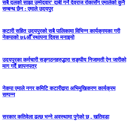
सबै दलको साझा उम्मेदवार’ दाबी गर्ने देवराज रोकासँग एमालेको कुनै
सम्बन्ध छैन : एमाले उदयपुर
कटारी सहित उदयपुरको सबै पालिकामा विभिन्न कार्यक्रमका गरी
नेकपाको ७६औँ स्थापना दिवस मनाइयो
उदयपुरका कर्मचारी सङ्गठनहरुद्धारा सङ्घीय निजामती ऐन जारीको
माग गर्दै ज्ञापनपत्र
नेकपा एमाले नगर कमिटि कटारीद्वारा अभिमुखिकरण कार्यक्रम
सम्पन्न
सरकार कतिवेला ढल्छ भन्ने अवस्थामा पुगेको छ , खतिवडा