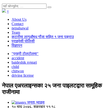
×
About Us
Contact
nepalsawal
Team
कटारीमा लागुऔषध गाँजा सहित १ जना पक्राउ
प्राइभेसी पोलिसी
विज्ञापन
"प्रहरी टोलटोलमा"
accident
baideshik rojgari
child
chitwon
driving license
नेपाल एअरलाइन्सका २५ जना पाइलटद्वारा सामूहिक
राजीनामा
जनता भ्वाइस
१० माघ २०७६, शुक्रबार ११:१८