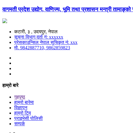
वागमती प्रदेश उद्योग, वाणिज्य, भूमि तथा प्रशासन मन्त्री तामाङ्क
कटारी, ३ , उदयपुर, नेपाल
सूचना विभाग दर्ता नं: xxxxxx
प्रेसकाउन्सिल नेपाल सुचिकृत नं: xxx
मो. 9842887710, 9862859823
हाम्रो बारे
गृहपृष्ठ
हाम्रो बारेमा
विज्ञापन
हाम्रो टिम
प्राइभेसी पोलिसी
सम्पर्क