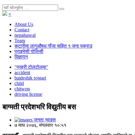
×
About Us
Contact
nepalsawal
Team
कटारीमा लागुऔषध गाँजा सहित १ जना पक्राउ
प्राइभेसी पोलिसी
विज्ञापन
"प्रहरी टोलटोलमा"
accident
baideshik rojgari
child
chitwon
driving license
बाग्मती प्रदेशभरि विद्युतीय बस
जनता भ्वाइस
७ माघ २०७६, मंगलवार १०:५१