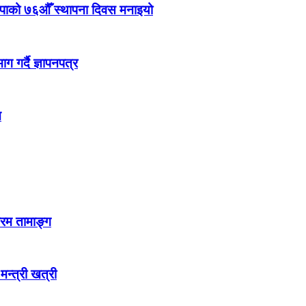
ेकपाको ७६औँ स्थापना दिवस मनाइयो
 गर्दै ज्ञापनपत्र
न
्रम तामाङ्ग
 मन्त्री खत्री