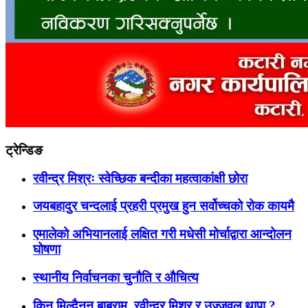
ट्रेन्डिङ
रवीन्द्र मिश्रः स्वेच्छिक बन्दीका महत्वाकांक्षी छोरा
जयबहादुर चन्दलाई प्रहरी प्रमुख हुन सर्वोच्चको रोक कायमै
एमालेको अभियानलाई लक्षित गरी मधेसी मोर्चाद्वारा आन्दोलन
घोषणा
स्थानीय निर्वाचनका चुनौति र औचित्य
किन मिल्दैनन् बाबुराम, रवीन्द्र मिश्र र उज्जवल थापा ?