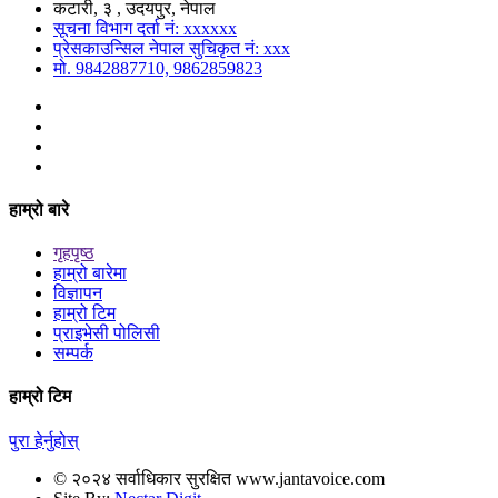
कटारी, ३ , उदयपुर, नेपाल
सूचना विभाग दर्ता नं: xxxxxx
प्रेसकाउन्सिल नेपाल सुचिकृत नं: xxx
मो. 9842887710, 9862859823
हाम्रो बारे
गृहपृष्ठ
हाम्रो बारेमा
विज्ञापन
हाम्रो टिम
प्राइभेसी पोलिसी
सम्पर्क
हाम्रो टिम
पुरा हेर्नुहोस्
© २०२४ सर्वाधिकार सुरक्षित www.jantavoice.com