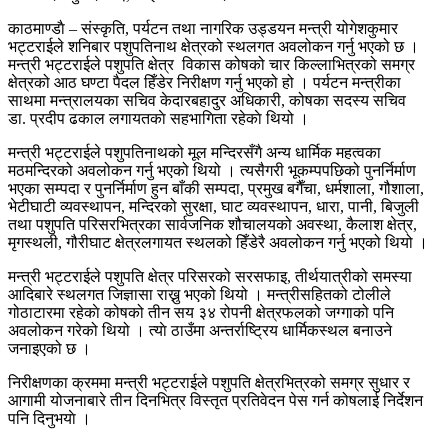
काठमाण्डाै – संस्कृति, पर्यटन तथा नागरिक उड्डयन मन्त्री योगेशकुमार
भट्टराईले शनिबार पशुपतिनाथ क्षेत्रको स्थलगत अवलोकन गर्नु भएको छ ।
मन्त्री भट्टराईले पशुपति क्षेत्र विकास कोषको चार किल्लाभित्रको समग्र
क्षेत्रको आठ घण्टा पैदल हिँडेर निरीक्षण गर्नु भएको हो । पर्यटन मन्त्रीका
साथमा मन्त्रालयका सचिव केदारबहादुर अधिकारी, कोषका सदस्य सचिव
डा. प्रदीप ढकाल लगायतकाे सहभागिता रहेकाे थियो ।
मन्त्री भट्टराईले पशुपतिनाथको मूल मन्दिरसँगै अन्य धार्मिक महत्वका
मठमन्दिरको अवलोकन गर्नु भएको थियो । त्यसैगरी भूकम्पपछिको पुनर्निर्माण
भएका सम्पदा र पुनर्निर्माण हुन बाँकी सम्पदा, प्रमुख बगैँचा, धर्मशाला, गौशाला,
भेटीघाटी व्यवस्थापन, मन्दिरको सुरक्षा, घाट व्यवस्थापन, धारा, पानी, बिजुली
तथा पशुपति परिसरभित्रका सार्वजनिक शौचालयको अवस्था, कैलाश क्षेत्र,
मृगस्थली, गौरीघाट क्षेत्रलगायत स्थलको हिँडेरै अवलोकन गर्नु भएको थियो ।
मन्त्री भट्टराईले पशुपति क्षेत्र परिसरको सरसफाइ, तीर्थयात्रीको समस्या
आदिबारे स्थलगत जिज्ञासा राख्नु भएको थियो । मन्त्रीसहितको टोलीले
गोठाटारमा रहेकाे कोषको तीन सय ३४ रोपनी क्षेत्रफलको जग्गाको पनि
अवलोकन गरेको थियो । त्याे ठाउँमा अन्तर्राष्ट्रिय धार्मिकस्थल बनाउने
जनाइएको छ ।
निरीक्षणका क्रममा मन्त्री भट्टराईले पशुपति क्षेत्रभित्रको समग्र सुधार र
आगामी योजनाबारे तीन दिनभित्र विस्तृत प्रतिवेदन पेस गर्न कोषलाई निर्देशन
पनि दिनुभयाे ।