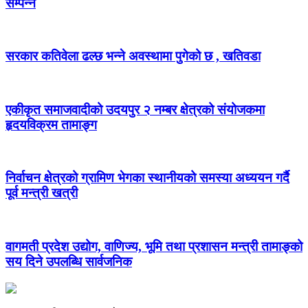
सम्पन्न
सरकार कतिवेला ढल्छ भन्ने अवस्थामा पुगेको छ , खतिवडा
एकीकृत समाजवादीको उदयपुर २ नम्बर क्षेत्रको संयोजकमा
हृदयविक्रम तामाङ्ग
निर्वाचन क्षेत्रको ग्रामिण भेगका स्थानीयको समस्या अध्ययन गर्दै
पूर्व मन्त्री खत्री
वागमती प्रदेश उद्योग, वाणिज्य, भूमि तथा प्रशासन मन्त्री तामाङ्को
सय दिने उपलब्धि सार्वजनिक