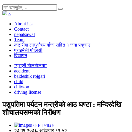
×
About Us
Contact
nepalsawal
Team
कटारीमा लागुऔषध गाँजा सहित १ जना पक्राउ
प्राइभेसी पोलिसी
विज्ञापन
"प्रहरी टोलटोलमा"
accident
baideshik rojgari
child
chitwon
driving license
पशुपतिमा पर्यटन मन्त्रीकाे आठ घण्टा : मन्दिरदेखि
शाैचालयसम्मकाे निरीक्षण
जनता भ्वाइस
२७ पुष २०७६, आईतवार ११:५२