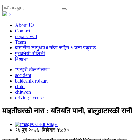
×
About Us
Contact
nepalsawal
Team
कटारीमा लागुऔषध गाँजा सहित १ जना पक्राउ
प्राइभेसी पोलिसी
विज्ञापन
"प्रहरी टोलटोलमा"
accident
baideshik rojgari
child
chitwon
driving license
माइतीघरको नारा : यतियति पानी, बालुवाटारकी रानी
जनता भ्वाइस
२४ पुष २०७६, बिहीबार १७:३०