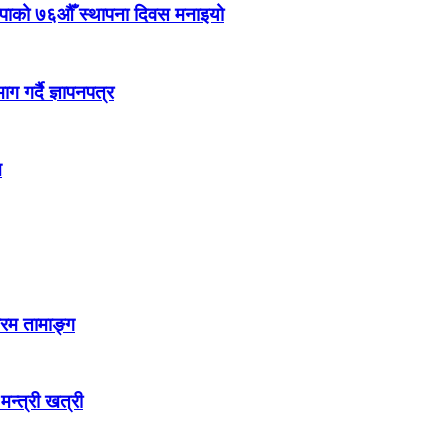
ेकपाको ७६औँ स्थापना दिवस मनाइयो
 गर्दै ज्ञापनपत्र
न
्रम तामाङ्ग
 मन्त्री खत्री