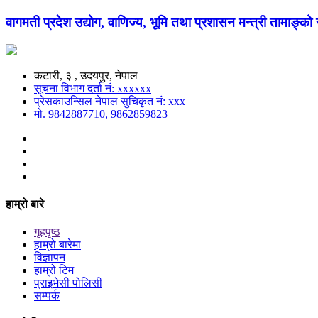
वागमती प्रदेश उद्योग, वाणिज्य, भूमि तथा प्रशासन मन्त्री तामाङ्क
कटारी, ३ , उदयपुर, नेपाल
सूचना विभाग दर्ता नं: xxxxxx
प्रेसकाउन्सिल नेपाल सुचिकृत नं: xxx
मो. 9842887710, 9862859823
हाम्रो बारे
गृहपृष्ठ
हाम्रो बारेमा
विज्ञापन
हाम्रो टिम
प्राइभेसी पोलिसी
सम्पर्क