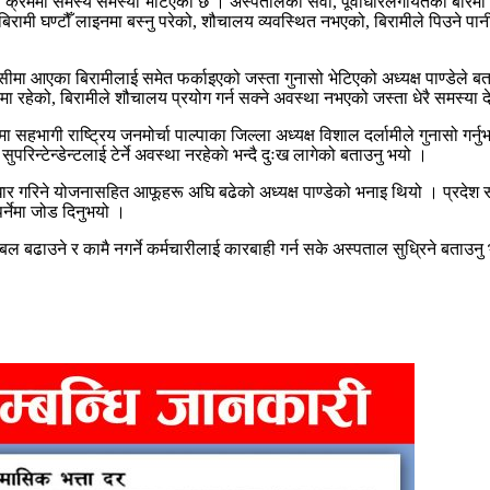
ा क्रममा समस्यै समस्या भेटिएको छ । अस्पतालका सेवा, पूर्वाधारलगायतका बारे
 घण्टौँ लाइनमा बस्नु परेको, शौचालय व्यवस्थित नभएको, बिरामीले पिउने पानी 
्सीमा आएका बिरामीलाई समेत फर्काइएको जस्ता गुनासो भेटिएको अध्यक्ष पाण्डेले 
ामा रहेको, बिरामीले शौचालय प्रयोग गर्न सक्ने अवस्था नभएको जस्ता धेरै समस्य
ा सहभागी राष्ट्रिय जनमोर्चा पाल्पाका जिल्ला अध्यक्ष विशाल दर्लामीले गुनास
रिन्टेन्डेन्टलाई टेर्ने अवस्था नरहेकाे भन्दै दुःख लागेको बताउनु भयो ।
ुधार गरिने योजनासहित आफूहरू अघि बढेको अध्यक्ष पाण्डेको भनाइ थियो । प्रदेश स
पर्नेमा जोड दिनुभयो ।
ल बढाउने र कामै नगर्ने कर्मचारीलाई कारबाही गर्न सके अस्पताल सुध्रिने बता