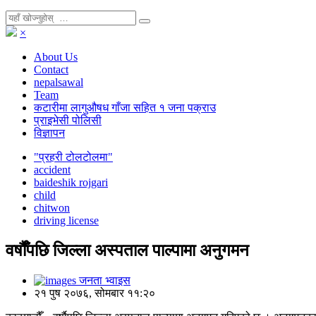
×
About Us
Contact
nepalsawal
Team
कटारीमा लागुऔषध गाँजा सहित १ जना पक्राउ
प्राइभेसी पोलिसी
विज्ञापन
"प्रहरी टोलटोलमा"
accident
baideshik rojgari
child
chitwon
driving license
वर्षाैँपछि जिल्ला अस्पताल पाल्पामा अनुगमन
जनता भ्वाइस
२१ पुष २०७६, सोमबार ११:२०