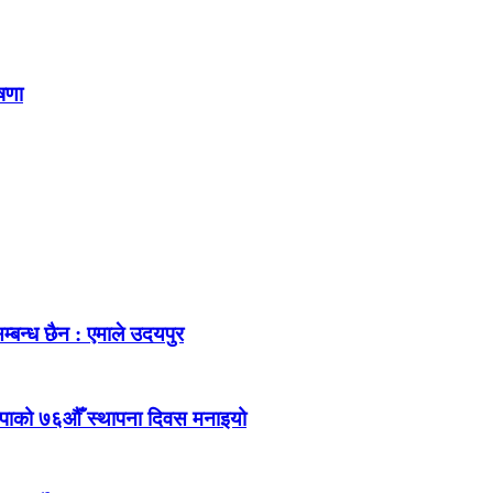
ोषणा
म्बन्ध छैन : एमाले उदयपुर
ेकपाको ७६औँ स्थापना दिवस मनाइयो