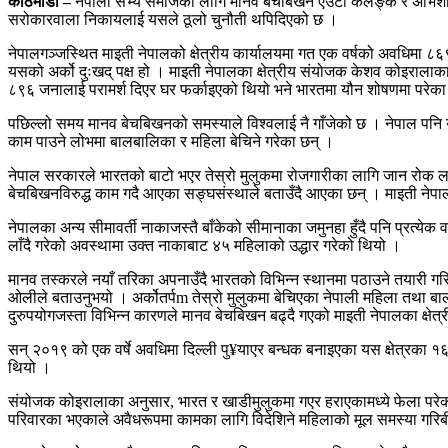
काठमाडौँ –
नेपाली सभ्य समाजका लागि मानव बेचबिखन एउटा कलङ्क र अभिशाप बन
सरोकारवाला निकायलाई यसले ठूलो चुनौती थपिदिएको छ ।
नेपालगञ्जस्थित माइती नेपालको क्षेत्रीय कार्यालयमा गत एक वर्षको अवधिमा ८६९
यसको अर्को दुःखद् पक्ष हो । माइती नेपालका क्षेत्रीय संयोजक केशव कोइराला
८९६ जनालाई परामर्श दिएर घर फर्काइएको थियो भने भारतमा यौन शोषणमा परेका
पछिल्लो समय मानव बेचबिखनको समस्याले विश्वलाई नै गाँजेको छ । नेपाल पनि
काम पाउने लोभमा बालबालिका र महिला बेचिने गरेका छन् ।
नेपाल सरकारले भारतको बाटो भएर तेस्रो मुलुकमा रोजगारीका लागि जान रोक 
बेचबिखनविरुद्ध काम गदै आएका सङ्घसंस्थाले बताउँदै आएका छन् । माइती नेपाल
नेपालका अन्य सीमावर्ती नाकाजस्तै बाँकेको सीमानाका जमुनहा हुँदै पनि प्रत्येक 
लाँदै गरेको अवस्थामा उक्त नाकाबाट ४५ महिलाको उद्धार गरेको थियो ।
मानव तस्करले नयाँ तरिका अपनाउँदै भारतको विभिन्न स्थानमा पठाउने तयारी गर
ओलीले बताउनुभयो । अर्कोतर्पm तेस्रो मुलुकमा बेचिएका नेपाली महिला तथा ब
दुरुपयोगजस्ता विभिन्न कारणले मानव बेचबिखन बढ्दै गएको माइती नेपालका क्षे
सन् २०१९ को एक वर्षे अवधिमा दिल्ली पु¥याएर बन्धक बनाइएका यस क्षेत्रका 
थियो ।
संयोजक कोइरालाका अनुसार, भारत र खाडीमुलुकमा गएर हराएकामध्ये फेला पर
परिवारका भएकाले अवैधरूपमा कामका लागि विदेशिने महिलाको मूल समस्या गरिब