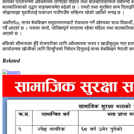
कामको प्रलोभनमा अवैधरूपमा लगिएका महिला तथा बालबालिकामध्ये सबैभन्दा बढ
बालबालिकाको उद्धार सङ्ख्यासमेत बढेको छ । राम्रो तथा सुरक्षित काम दिलाइ
सोझासाझा युवतीलाई फकाउन गाउँगाउँमा सक्रिय रहेको उहाँको भनाइ छ ।
अर्कोतर्पm, मानव बेचबिखन समुदायस्तरबाटै रोकथाम गर्ने उद्देश्यका साथ विद
गर्दै आएको छ । यसका साथै, जोखिमपूर्ण यात्रामा रहेका महिला तथा बालबालिकाला
आएको छ ।
बाँकेको सीमानाका हुँदै रोजगारीका लागि अवैधरूपमा भारत र खाडीमुलुक गएर हराए
कार्यालयमा खोजीका लागि दिनहुँजसो निवेदन दिनुलाई मानव बेचबिखन नेपाली स
Related