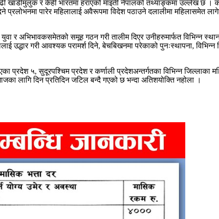
ी खाडीमुलुक र केही भारतमा हराएको माइती नेपालको तथ्याङ्कमा उल्लेख छ । कोइ
दिने प्रलोभनमा पारेर महिलालाई अवैरूपमा विदेश पठाउने दलालीमा महिलासमेत ला
्यार्थी, युवा र अभिभावकसमेतको समूह गठन गरी तालीम दिएर उनीहरुमार्फत विभिन
ई उद्धार गरी आवश्यक परामर्श दिने, बेचबिखनमा परेकाको पुनःस्थापना, विभिन्न हि
का प्रदेश ५, सुदूरपश्चिम प्रदेश र कर्णाली प्रदेशअन्तर्गतका विभिन्न जिल्लाक
माजका लागि दिन प्रतिदिन जटिल बन्दै गएको छ भन्दा अतिशयोक्ति नहोला ।