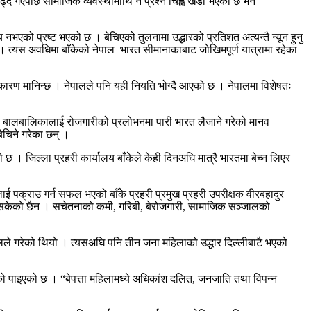
 गएपछि सामाजिक व्यवस्थामाथि नै प्रश्न चिह्न खडा भएको छ भने
भएको प्रष्ट भएको छ । बेचिएको तुलनामा उद्धारको प्रतिशत अत्यन्तै न्यून हुनु
। त्यस अवधिमा बाँकेको नेपाल–भारत सीमानाकाबाट जोखिमपूर्ण यात्रामा रहेका
ारण मानिन्छ । नेपालले पनि यही नियति भोग्दै आएको छ । नेपालमा विशेषतः
 बालबालिकालाई रोजगारीको प्रलोभनमा पारी भारत लैजाने गरेको मानव
ेचिने गरेका छन् ।
ो छ । जिल्ला प्रहरी कार्यालय बाँकेले केही दिनअघि मात्रै भारतमा बेच्न लिएर
 पक्राउ गर्न सफल भएको बाँके प्रहरी प्रमुख प्रहरी उपरीक्षक वीरबहादुर
्न सकेको छैन । सचेतनाको कमी, गरिबी, बेरोजगारी, सामाजिक सञ्जालको
लले गरेको थियो । त्यसअघि पनि तीन जना महिलाको उद्धार दिल्लीबाटै भएको
पाइएको छ । “बेपत्ता महिलामध्ये अधिकांश दलित, जनजाति तथा विपन्न