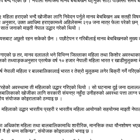
्दै गएको छ । नेपाली समाजमा मानव बेचबिखन घट्नुका साटो पछिल्लो समय बढ्दै
 महिला हराएको भन्दै खोजीका लागि निवेदन पर्नुले मानव बेचबिखन अब सतही विषय न
का अनुसार, उक्त अवधिमा हराएकामध्ये अहिलेसम्म २९७ जना मात्र फेला परेको छन् 
 सात जनाको माइती नेपाल उद्धार गरेको थियो ।
 यसबाट अछुतो रहन सकेको छैन । पछौटेपन र गरिबीलाई मानव बेचबिखनको मुख्य क
लगाएको छ तर, मानव दलालले भने विभिन्न जिल्लाका महिला तथा किशोर अवस्थाका
को तथ्याङ्कअनुसार प्रत्येक वर्ष १० हजार नेपाली महिला भारत र खाडीमुलुकमा ब
वर्ष नेपाली महिला र बालबालिकालाई भारत र तेस्रो मुलुकमा लगेर बिक्री गर्ने गरिएक
िरहेको अवस्थामा ती महिलाको उद्धार गरिएको थियो । सो घटनामा दुई जना दलाललाई
ालबालिकाको खोजीका लागि सरकारी संयन्त्र नहुँदा उनीहरुको अवस्था पत्ता लाग
त्रीय संयोजक कोइरालाको ठम्याइ छ ।
१६ महिलाको उद्धार भारतीय प्रहरी र भारतीय महिला आयोगको सहयोगमा माइती नेपा
ेका अधिकांश महिला तथा बालबालिकामाथि शारीरिक, मानसिक तथा यौनशोषण भएको 
ी नै हो भन्न सकिन्छ”, संयोजक कोइरालाको भनाइ छ ।