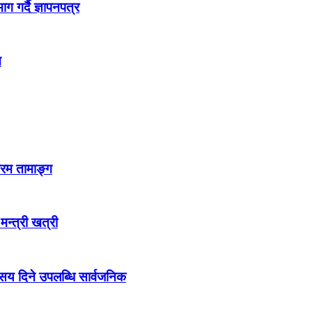
 गर्दै ज्ञापनपत्र
न
्रम तामाङ्ग
 मन्त्री खत्री
ो सय दिने उपलब्धि सार्वजनिक