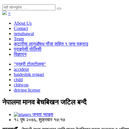
×
About Us
Contact
nepalsawal
Team
कटारीमा लागुऔषध गाँजा सहित १ जना पक्राउ
प्राइभेसी पोलिसी
विज्ञापन
"प्रहरी टोलटोलमा"
accident
baideshik rojgari
child
chitwon
driving license
नेपालमा मानव बेचबिखन जटिल बन्दै
जनता भ्वाइस
१८ पुष २०७६, शुक्रबार १७:१७