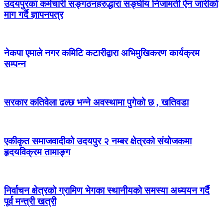
उदयपुरका कर्मचारी सङ्गठनहरुद्धारा सङ्घीय निजामती ऐन जारीको
माग गर्दै ज्ञापनपत्र
नेकपा एमाले नगर कमिटि कटारीद्वारा अभिमुखिकरण कार्यक्रम
सम्पन्न
सरकार कतिवेला ढल्छ भन्ने अवस्थामा पुगेको छ , खतिवडा
एकीकृत समाजवादीको उदयपुर २ नम्बर क्षेत्रको संयोजकमा
हृदयविक्रम तामाङ्ग
निर्वाचन क्षेत्रको ग्रामिण भेगका स्थानीयको समस्या अध्ययन गर्दै
पूर्व मन्त्री खत्री