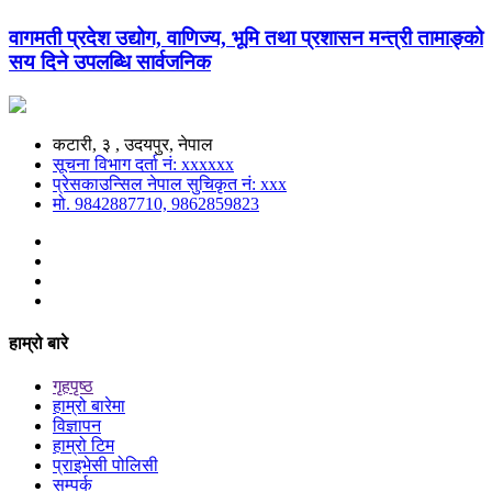
वागमती प्रदेश उद्योग, वाणिज्य, भूमि तथा प्रशासन मन्त्री तामाङ्को
सय दिने उपलब्धि सार्वजनिक
कटारी, ३ , उदयपुर, नेपाल
सूचना विभाग दर्ता नं: xxxxxx
प्रेसकाउन्सिल नेपाल सुचिकृत नं: xxx
मो. 9842887710, 9862859823
हाम्रो बारे
गृहपृष्ठ
हाम्रो बारेमा
विज्ञापन
हाम्रो टिम
प्राइभेसी पोलिसी
सम्पर्क