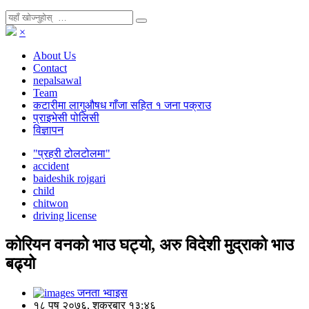
×
About Us
Contact
nepalsawal
Team
कटारीमा लागुऔषध गाँजा सहित १ जना पक्राउ
प्राइभेसी पोलिसी
विज्ञापन
"प्रहरी टोलटोलमा"
accident
baideshik rojgari
child
chitwon
driving license
कोरियन वनको भाउ घट्यो, अरु विदेशी मुद्राको भाउ
बढ्यो
जनता भ्वाइस
१८ पुष २०७६, शुक्रबार १३:४६