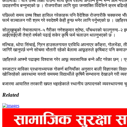
काठमाडौँ – थाेरै उच्च शिक्षा पाउना साथ कृषि पेशामा अगाल्नै हुन्न भन्ने आम नेप
उदाहरणीय बन्नुभएको छ । रोजगारीका लागि युवा जनशक्ति विदेसिने क्रम बढिरहेक
पछिल्लो समय उच्च शिक्षा हासिल गरेकाहरू पनि वैदेशिक रोजगारीकै चक्करमा भौ
फार्म सञ्चालन गरी श्रम गरे स्वदेशमै केही हुन्छ भनेर लागि पर्नुभएको छ । 
सोलुखुम्बुको नेचासल्यान–५ गैरीका गणेशकुमार श्रेष्ठ, पाँचथरको फाल्गुनन्द–२
आईएसईएजी तेस्रो वर्षको पढाई सकेर कृषि फर्म चलाउन थाल्नुभएको छ ।
मल्चिङ, थोपा सिंचाई, ग्रिन हाउसलगायत प्रविधि अपनाएर काँक्रा, गोलभेंडा, तीतेक
जागिरै खानुपर्छ भन्ने सोचमा भौतारी रहेको बेलामा आफूहरुले कृषिबाट पनि कमाउ
उहाँहरुले आफ्नो पढाइमा विश्वास गरेर आफू व्यवसायिक बन्ने आँट गरेका छन् । प
रुम्जाटार माविका प्रधानाध्यापक गोकर्ण बानियाँका अनुसार बाली विज्ञानका विद
खोजिरहेको अवस्थामा यस्तो समयमा विद्यार्थीले कृषिमै सम्भावना देखाउने गरी 
बजारमा आयातित तरकारी खपत भइरहेकाले स्थानीय उत्पादनको व्यवस्थापनमा चुनौती
Related