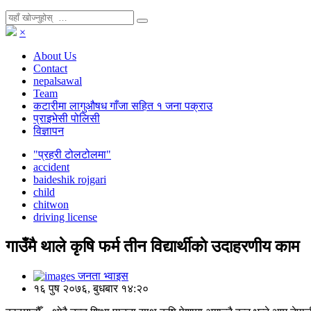
×
About Us
Contact
nepalsawal
Team
कटारीमा लागुऔषध गाँजा सहित १ जना पक्राउ
प्राइभेसी पोलिसी
विज्ञापन
"प्रहरी टोलटोलमा"
accident
baideshik rojgari
child
chitwon
driving license
गाउँमै थाले कृषि फर्म तीन विद्यार्थीकाे उदाहरणीय काम
जनता भ्वाइस
१६ पुष २०७६, बुधबार १४:२०