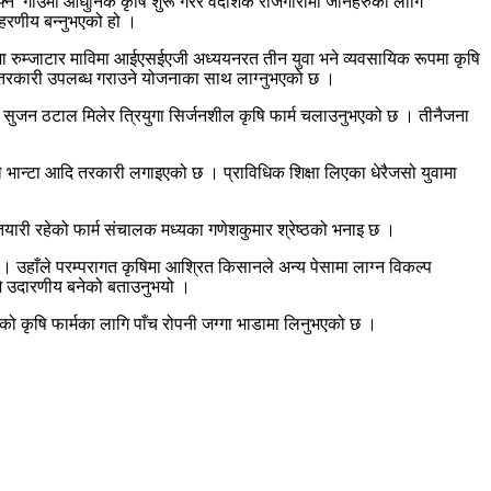
 आफ्नै गाउँमा आधुनिक कृषि शुरू गरेर वैदेशिक राजगारीमा जानेहरुका लागि
ाहरणीय बन्नुभएको हो ।
ामा रुम्जाटार माविमा आईएसईएजी अध्ययनरत तीन युवा भने व्यवसायिक रूपमा कृषि
जा तरकारी उपलब्ध गराउने योजनाका साथ लाग्नुभएको छ ।
रका सुजन ठटाल मिलेर त्रियुगा सिर्जनशील कृषि फार्म चलाउनुभएको छ । तीनैजना
िप्ले भान्टा आदि तरकारी लगाइएको छ । प्राविधिक शिक्षा लिएका धेरैजसो युवामा
 तयारी रहेको फार्म संचालक मध्यका गणेशकुमार श्रेष्ठको भनाइ छ ।
 । उहाँले परम्परागत कृषिमा आश्रित किसानले अन्य पेसामा लाग्न विकल्प
 मै उदारणीय बनेको बताउनुभयो ।
को कृषि फार्मका लागि पाँच रोपनी जग्गा भाडामा लिनुभएको छ ।