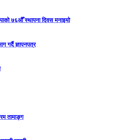
ेकपाको ७६औँ स्थापना दिवस मनाइयो
 गर्दै ज्ञापनपत्र
न
्रम तामाङ्ग