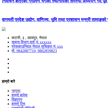
निर्वाचन क्षेत्रको ग्रामिण भेगका स्थानीयको समस्या अध्ययन गर्दै पूर्व
वागमती प्रदेश उद्योग, वाणिज्य, भूमि तथा प्रशासन मन्त्री तामाङ्क
कटारी, ३ , उदयपुर, नेपाल
सूचना विभाग दर्ता नं: xxxxxx
प्रेसकाउन्सिल नेपाल सुचिकृत नं: xxx
मो. 9842887710, 9862859823
हाम्रो बारे
गृहपृष्ठ
हाम्रो बारेमा
विज्ञापन
हाम्रो टिम