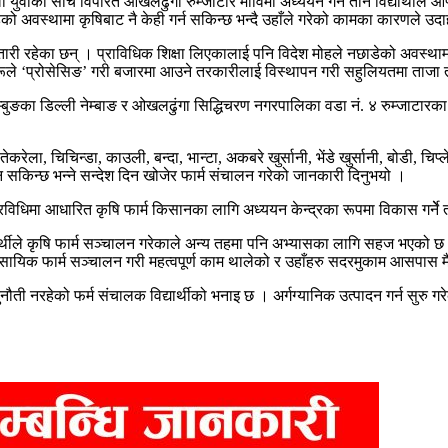
ाली युवाकाे साेच विपरित ओखलढुंगा रुम्जाटार माविमा अध्ययन गर्ने तीन विद्यार्थीले
ो अवस्थामा कृषिबाट नै केही गर्न सकिन्छ भन्दै उहाँले गरेको कामका कारणले उद
ंतारी रहेका छन् । प्राविधिक शिक्षा लिएकालाई पनि विदेश मोहले नछाडेको अवस्थ
उहाँहररूले ‘प्रोसेसिङ’ गरी बजारमा आउने तरकारीलाई विस्थापन गरी सहुलियतमा ता
 इम्बुङका डिल्ली नेम्बाङ र ओखलढुंगा सिद्धिचरण नगरपालिका वडा नं. ४ रुम्जाटा
रेला, चिचिन्डा, काउली, बन्दा, भान्टा, अकबरे खुर्सानी, भेंडे खुर्सानी, बोडी, च
न सकिन्छ भन्ने सन्देश दिन खोजेर फार्म संचालन गरेको जानकारी दिनुभयो ।
्रविधिमा आधारित कृषि फार्म किसानका लागि अध्ययन केन्द्रका रूपमा विकास गर्नेे
्यार्थीले कृषि फार्म सञ्चालन गरेकाले अन्य तहमा पनि अभ्यासका लागि सहज भएको छ
व्यवसायिक फार्म सञ्चालन गरी महत्वपूर्ण काम थालेको र उहाँहरु सदरमुकाम आसपास
 नरहेको फर्म संचालक विद्यार्थीको भनाइ छ । अर्गग्यानिक उत्पादन गर्न सुरु गरे