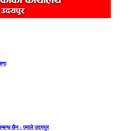
ोषणा
म्बन्ध छैन : एमाले उदयपुर