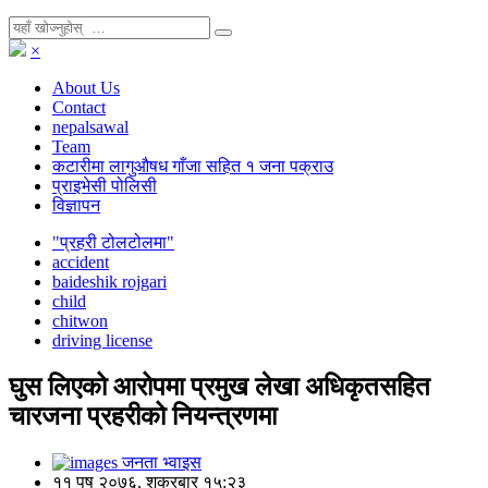
×
About Us
Contact
nepalsawal
Team
कटारीमा लागुऔषध गाँजा सहित १ जना पक्राउ
प्राइभेसी पोलिसी
विज्ञापन
"प्रहरी टोलटोलमा"
accident
baideshik rojgari
child
chitwon
driving license
घुस लिएको आरोपमा प्रमुख लेखा अधिकृतसहित
चारजना प्रहरीको नियन्त्रणमा
जनता भ्वाइस
११ पुष २०७६, शुक्रबार १५:२३