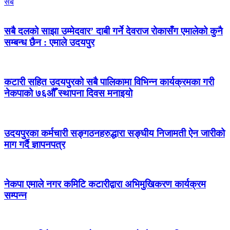
सबै
सबै दलको साझा उम्मेदवार’ दाबी गर्ने देवराज रोकासँग एमालेको कुनै
सम्बन्ध छैन : एमाले उदयपुर
कटारी सहित उदयपुरको सबै पालिकामा विभिन्न कार्यक्रमका गरी
नेकपाको ७६औँ स्थापना दिवस मनाइयो
उदयपुरका कर्मचारी सङ्गठनहरुद्धारा सङ्घीय निजामती ऐन जारीको
माग गर्दै ज्ञापनपत्र
नेकपा एमाले नगर कमिटि कटारीद्वारा अभिमुखिकरण कार्यक्रम
सम्पन्न