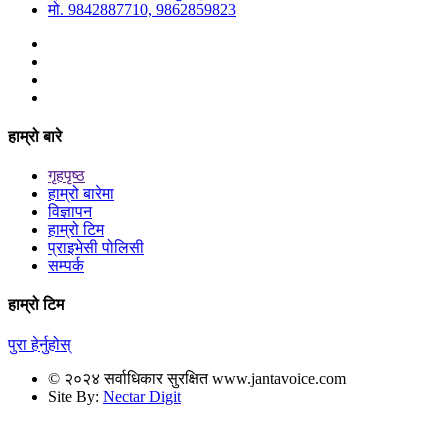
मो. 9842887710, 9862859823
हाम्रो बारे
गृहपृष्ठ
हाम्रो बारेमा
विज्ञापन
हाम्रो टिम
प्राइभेसी पोलिसी
सम्पर्क
हाम्रो टिम
पुरा हेर्नुहोस्
© २०२४ सर्वाधिकार सुरक्षित www.jantavoice.com
Site By:
Nectar Digit