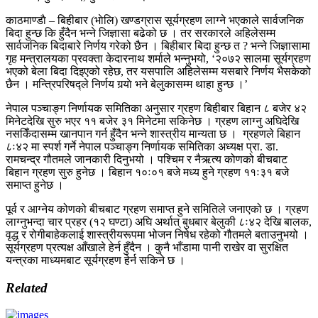
काठमाण्डाै – बिहीबार (भाेलि) खण्डग्रास सूर्यग्रहण लाग्ने भएकाले सार्वजनिक
बिदा हुन्छ कि हुँदैन भन्ने जिज्ञासा बढेको छ । तर सरकारले अहिलेसम्म
सार्वजनिक बिदाबारे निर्णय गरेको छैन । बिहीबार बिदा हुन्छ त ? भन्ने जिज्ञासामा
गृह मन्त्रालयका प्रवक्ता केदारनाथ शर्माले भन्नुभयो, ‘२०७२ सालमा सूर्यग्रहण
भएको बेला बिदा दिइएको रहेछ, तर यसपालि अहिलेसम्म यसबारे निर्णय भैसकेको
छैन । मन्त्रिपरिषद्ले निर्णय गर्‍याे भने बेलुकासम्म थाहा हुन्छ ।’
नेपाल पञ्चाङ्ग निर्णायक समितिका अनुसार ग्रहण बिहीबार बिहान ८ बजेर ४२
मिनेटदेखि सुरु भएर ११ बजेर ३१ मिनेटमा सकिनेछ । ग्रहण लाग्नु अघिदेखि
नसकिँदासम्म खानपान गर्न हुँदैन भन्ने शास्त्रीय मान्यता छ । ग्रहणले बिहान
८ः४२ मा स्पर्श गर्ने नेपाल पञ्चाङ्ग निर्णायक समितिका अध्यक्ष प्रा. डा.
रामचन्द्र गौतमले जानकारी दिनुभयो । पश्चिम र नैऋत्य कोणको बीचबाट
बिहान ग्रहण सुरु हुनेछ । बिहान १०ः०१ बजे मध्य हुने ग्रहण ११ः३१ बजे
समाप्त हुनेछ ।
पूर्व र आग्नेय कोणको बीचबाट ग्रहण समाप्त हुने समितिले जनाएको छ । ग्रहण
लाग्नुभन्दा चार प्रहर (१२ घण्टा) अघि अर्थात् बुधबार बेलुकी ८ः४२ देखि बालक,
वृद्ध र रोगीबाहेकलाई शास्त्रीयरूपमा भोजन निषेध रहेको गौतमले बताउनुभयो ।
सूर्यग्रहण प्रत्यक्ष आँखाले हेर्न हुँदैन । कुनै भाँडामा पानी राखेर वा सुरक्षित
यन्त्रका माध्यमबाट सूर्यग्रहण हेर्न सकिने छ ।
Related