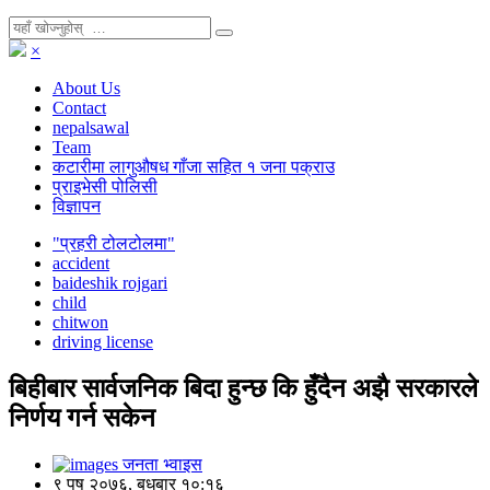
×
About Us
Contact
nepalsawal
Team
कटारीमा लागुऔषध गाँजा सहित १ जना पक्राउ
प्राइभेसी पोलिसी
विज्ञापन
"प्रहरी टोलटोलमा"
accident
baideshik rojgari
child
chitwon
driving license
बिहीबार सार्वजनिक बिदा हुन्छ कि हुँदैन अझै सरकारले
निर्णय गर्न सकेन
जनता भ्वाइस
९ पुष २०७६, बुधबार १०:१६