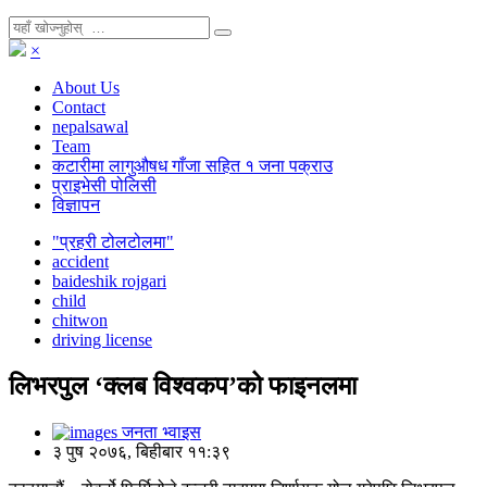
×
About Us
Contact
nepalsawal
Team
कटारीमा लागुऔषध गाँजा सहित १ जना पक्राउ
प्राइभेसी पोलिसी
विज्ञापन
"प्रहरी टोलटोलमा"
accident
baideshik rojgari
child
chitwon
driving license
लिभरपुल ‘क्लब विश्वकप’को फाइनलमा
जनता भ्वाइस
३ पुष २०७६, बिहीबार ११:३९