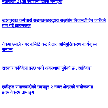
नेकपाको ७६औँ स्थापना दिवस मनाइयो
उदयपुरका कर्मचारी सङ्गठनहरुद्धारा सङ्घीय निजामती ऐन जारीको
माग गर्दै ज्ञापनपत्र
नेकपा एमाले नगर कमिटि कटारीद्वारा अभिमुखिकरण कार्यक्रम
सम्पन्न
सरकार कतिवेला ढल्छ भन्ने अवस्थामा पुगेको छ , खतिवडा
एकीकृत समाजवादीको उदयपुर २ नम्बर क्षेत्रको संयोजकमा
हृदयविक्रम तामाङ्ग