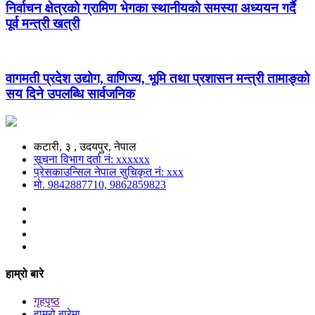
निर्वाचन क्षेत्रको ग्रामिण भेगका स्थानीयको समस्या अध्ययन गर्दै
पूर्व मन्त्री खत्री
वागमती प्रदेश उद्योग, वाणिज्य, भूमि तथा प्रशासन मन्त्री तामाङ्को
सय दिने उपलब्धि सार्वजनिक
कटारी, ३ , उदयपुर, नेपाल
सूचना विभाग दर्ता नं: xxxxxx
प्रेसकाउन्सिल नेपाल सुचिकृत नं: xxx
मो. 9842887710, 9862859823
हाम्रो बारे
गृहपृष्ठ
हाम्रो बारेमा