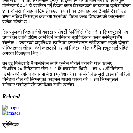
काठमाडौं – रोवर्टो फिर्मिनोले इन्जुरी टाइममा निर्णायक गोल गरेपछि लिभरपुल
मोन्टेरलाई २–१ ले पराजित गर्दै फिफा क्लब विश्वकपको फाइनलमा प्रवेश गरेको
छ । दोस्रो रोजाइको टिम ईएफएल कपको क्वाटरफाइनलबाटै बाहिरिएको २४
घण्टा नबित्दै लिभरपुल कतारमा भइरहेको फिफा क्लब विश्वकपको फाइनलमा
प्रवेश गरेको छ ।
लिभरपुलको जितमा नेवी काइटा र रोवर्टो फिर्मिनोले गोल गरे । लिभरपुलले अब
उपाधिका लागि दक्षिण अमिरिकी च्याम्पियन ब्राजिलियन क्लब फ्लेमेङ्गोसँग
खेल्नेछ । कतारको दोहास्थित खालिफा इन्टरनेशनल स्टेडियममा भएको दोस्रो
सेमिफाइनल खेलमा नेवी काइटाले १२ औं मिनेटमा गोल गर्दै लिभरपुललाई पहिले
अग्रता दिलाएका थिए ।
तर दुई मिनेटपछि नै मोन्टेरेका लागि फुनेस मोरीले बराबरी गोल फर्काए ।
निर्धारित ९० मिनेटसम्म खेल १–१ कै बराबरीमा थियो । तर ८५ औं मिनेटमा
डिभोक ओरिगीको स्थानमा मैदान प्रवेश गरेका फिर्मिनोले इन्जुरी टाइमको पहिलो
मिनेटमा गोल गर्दै लिभरपुको फाइनल यात्रा पक्का गरे । अब लिभरपुलले
शनिबार फ्लेमेङ्गोसँग उपाधिका लागि खेल्नेछ ।
Related
ट्रेन्डिङ