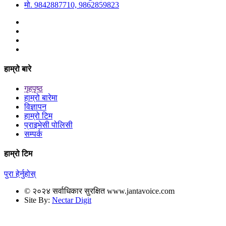
मो. 9842887710, 9862859823
हाम्रो बारे
गृहपृष्ठ
हाम्रो बारेमा
विज्ञापन
हाम्रो टिम
प्राइभेसी पोलिसी
सम्पर्क
हाम्रो टिम
पुरा हेर्नुहोस्
© २०२४ सर्वाधिकार सुरक्षित www.jantavoice.com
Site By:
Nectar Digit