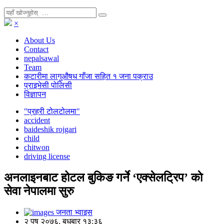
×
About Us
Contact
nepalsawal
Team
कटारीमा लागुऔषध गाँजा सहित १ जना पक्राउ
प्राइभेसी पोलिसी
विज्ञापन
"प्रहरी टोलटोलमा"
accident
baideshik rojgari
child
chitwon
driving license
अनलाइनबाट होटल बुकिङ गर्ने ‘एक्सेलट्रिप’ काे
सेवा नेपालमा सुरु
जनता भ्वाइस
२ पुष २०७६, बुधबार १३:३६