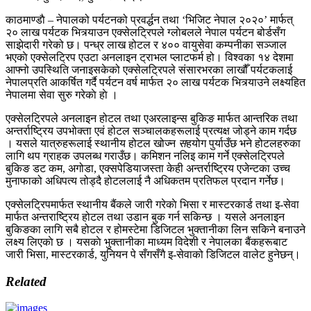
काठमाण्डाै – नेपालको पर्यटनको प्रवर्द्धन तथा ‘भिजिट नेपाल २०२०’ मार्फत्
२० लाख पर्यटक भित्र्याउन एक्सेलट्रिपले ग्लाेबलले नेपाल पर्यटन बोर्डसँग
साझेदारी गरेको छ। पन्ध्र लाख होटल र ४०० वायुसेवा कम्पनीका सञ्जाल
भएकाे एक्सेलट्रिप एउटा अनलाइन ट्राभल प्लाटफर्म हो। विश्वका १४ देशमा
आफ्नो उपस्थिति जनाइसकेको एक्सेलट्रिपले संसारभरका लाखौँ पर्यटकलाई
नेपालप्रति आकर्षित गर्दै पर्यटन वर्ष मार्फत २० लाख पर्यटक भित्र्याउने लक्ष्यहित
नेपालमा सेवा सुरु गरेकाे हाे ।
एक्सेलट्रिपले अनलाइन होटल तथा एअरलाइन्स बुकिङ मार्फत आन्तरिक तथा
अन्तर्राष्ट्रिय उपभोक्ता एवं होटल सञ्चालकहरूलाई प्रत्यक्ष जोड्ने काम गर्दछ
। यसले यात्रुहरूलाई स्थानीय होटल खोज्न
स
हयोग पुर्याउँछ भने होटलहरुका
लागि थप ग्राहक उपलब्ध गराउँछ। कमिशन नलिइ काम गर्ने एक्सेलट्रिपले
बुकिङ डट कम, अगोडा, एक्सपेडियाजस्ता केही अन्तर्राष्ट्रिय एजेन्टका उच्च
मुनाफाको अधिपत्य तोड्दै होटललाई नै अधिकतम प्रतिफल प्रदान गर्नेछ।
एक्सेलट्रिपमार्फत स्थानीय बैंकले जारी गरेकाे भिसा र मास्टरकार्ड तथा इ-सेवा
मार्फत अन्तराष्ट्रिय होटल तथा उडान बुक गर्न सकिन्छ । यसले अनलाइन
बुकिङका लागि सबै होटल र होमस्टेमा डिजिटल भुक्तानीका लिन सकिने बनाउने
लक्ष्य लिएकाे छ । यसकाे भुक्तानीका माध्यम विदेशी र नेपालका बैंकहरूबाट
जारी भिसा, मास्टरकार्ड, युनियन पे सँगसँगै इ-सेवाको डिजिटल वालेट हुनेछन्।
Related