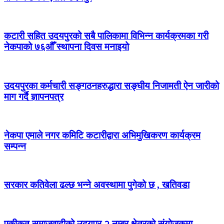
कटारी सहित उदयपुरको सबै पालिकामा विभिन्न कार्यक्रमका गरी
नेकपाको ७६औँ स्थापना दिवस मनाइयो
उदयपुरका कर्मचारी सङ्गठनहरुद्धारा सङ्घीय निजामती ऐन जारीको
माग गर्दै ज्ञापनपत्र
नेकपा एमाले नगर कमिटि कटारीद्वारा अभिमुखिकरण कार्यक्रम
सम्पन्न
सरकार कतिवेला ढल्छ भन्ने अवस्थामा पुगेको छ , खतिवडा
एकीकृत समाजवादीको उदयपुर २ नम्बर क्षेत्रको संयोजकमा