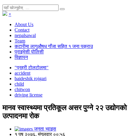
×
About Us
Contact
nepalsawal
Team
कटारीमा लागुऔषध गाँजा सहित १ जना पक्राउ
प्राइभेसी पोलिसी
विज्ञापन
"प्रहरी टोलटोलमा"
accident
baideshik rojgari
child
chitwon
driving license
मानव स्वास्थ्यमा प्रतिकूल असर पुग्ने २२ उद्योगको
उत्पादनमा रोक
जनता भ्वाइस
१ पुष २०७६, मंगलवार ००:५६