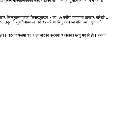
ो जुगल गाउँपालिकाको एउटै वडाका पाँच जनाको दुर्घटनामा ज्यान गएको छ।
माङ, सिन्धुपाल्चोकको लिसंखुपाखर-४ का ५५ वर्षीया गंगामाया तामाङ, बलेखी-७
भक्तपुरको सुर्यविनायक-८ की ३२ वर्षीया चिनु बस्नेतले पनि ज्यान गुमाएको
 छन्। घटनास्थलमा १२ र उपचारका क्रममा ३ जनाको मृत्यु भएको हो। बसका