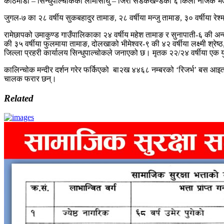
काठमाडौँ – सिन्धुपाल्चोकको लामोसाँघु – जिरी सडकखण्डको ६ किलो नजिकै भ
जुगल-७ का २८ वर्षीय सुकबहादुर तामाङ, २८ वर्षीया मन्जु तामाङ, ३० वर्षीया रे
रामेछापको उमाकुण्ड गाउँपालिकाका २४ वर्षीय महेश तामाङ र सुनापाती-६ की अन्
की ३५ वर्षीया फुलमाया तामाङ, दोलखाको भीमेश्वर-९ की ४२ वर्षीया लक्ष्मी श्रेष
जिल्ला प्रहरी कार्यालय सिन्धुपाल्चोकले जनाएको छ। मृतक २२/२४ वर्षीया एक
कालिन्चोक मन्दीर दर्शन गरेर फर्किएको बा२ख ४४६८ नम्बरको ‘रिजर्भ’ बस
चालक फरार छन्।
Related