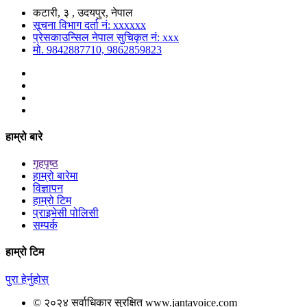
कटारी, ३ , उदयपुर, नेपाल
सूचना विभाग दर्ता नं: xxxxxx
प्रेसकाउन्सिल नेपाल सुचिकृत नं: xxx
मो. 9842887710, 9862859823
हाम्रो बारे
गृहपृष्ठ
हाम्रो बारेमा
विज्ञापन
हाम्रो टिम
प्राइभेसी पोलिसी
सम्पर्क
हाम्रो टिम
पुरा हेर्नुहोस्
© २०२४ सर्वाधिकार सुरक्षित www.jantavoice.com