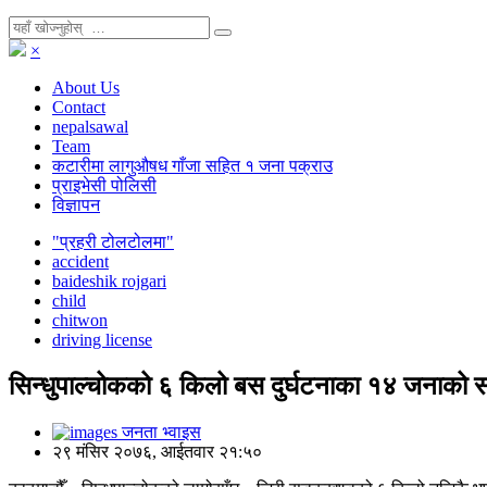
×
About Us
Contact
nepalsawal
Team
कटारीमा लागुऔषध गाँजा सहित १ जना पक्राउ
प्राइभेसी पोलिसी
विज्ञापन
"प्रहरी टोलटोलमा"
accident
baideshik rojgari
child
chitwon
driving license
सिन्धुपाल्चोकको ६ किलो बस दुर्घटनाका १४ जनाको
जनता भ्वाइस
२९ मंसिर २०७६, आईतवार २१:५०