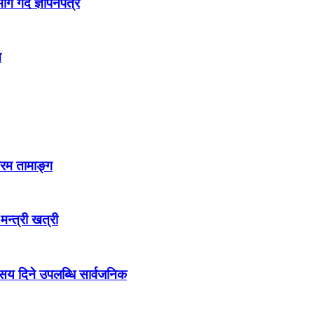
 गर्दै ज्ञापनपत्र
न
्रम तामाङ्ग
 मन्त्री खत्री
ो सय दिने उपलब्धि सार्वजनिक