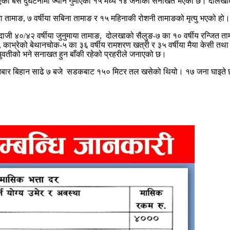
एको बस दुर्घटनामा ज्यान गुमाएका १५ मध्ये १४ जनाको सनाखत भएको छ। दोलखाक
श्मा तामाङ, ७ वर्षीया सबिना तामाङ र १५ महिनाकी रोशनी तामाङको मृत्यु भएको हो।
दाजी ४०/४२ वर्षीया जुनुमाया तामाङ, दोलखाको सैलुङ-७ का १० वर्षीय रन्जित ता
्ठ, काभ्रेको बेथानचोक-५ का ३६ वर्षीय रामशरण खत्री र ३५ वर्षीया मैया केसी तथा 
 युवतीको भने सनाखत हुन बाँकी रहेको प्रहरीले जनाएको छ।
 आइतबार बिहान साढे ७ बजे सडकबाट १५० मिटर तल खसेको थियो। १७ जना घाइते