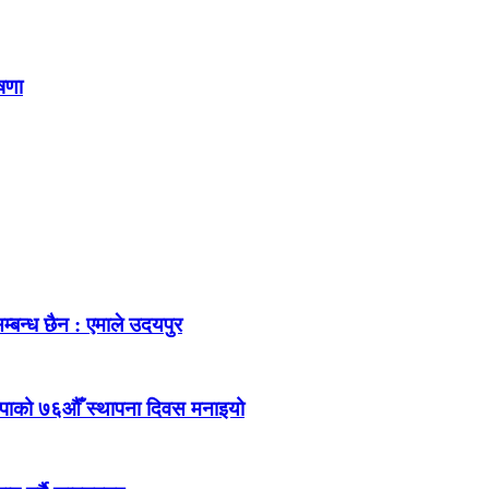
ोषणा
म्बन्ध छैन : एमाले उदयपुर
ेकपाको ७६औँ स्थापना दिवस मनाइयो