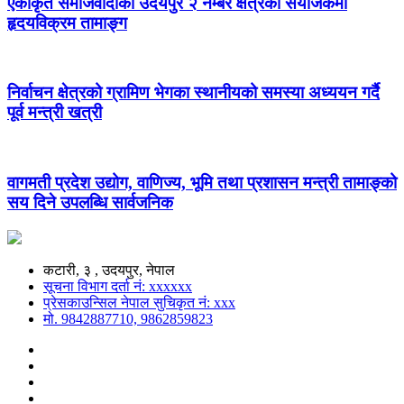
एकीकृत समाजवादीको उदयपुर २ नम्बर क्षेत्रको संयोजकमा
हृदयविक्रम तामाङ्ग
निर्वाचन क्षेत्रको ग्रामिण भेगका स्थानीयको समस्या अध्ययन गर्दै
पूर्व मन्त्री खत्री
वागमती प्रदेश उद्योग, वाणिज्य, भूमि तथा प्रशासन मन्त्री तामाङ्को
सय दिने उपलब्धि सार्वजनिक
कटारी, ३ , उदयपुर, नेपाल
सूचना विभाग दर्ता नं: xxxxxx
प्रेसकाउन्सिल नेपाल सुचिकृत नं: xxx
मो. 9842887710, 9862859823