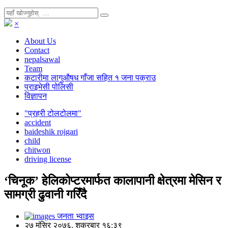
×
About Us
Contact
nepalsawal
Team
कटारीमा लागुऔषध गाँजा सहित १ जना पक्राउ
प्राइभेसी पोलिसी
विज्ञापन
"प्रहरी टोलटोलमा"
accident
baideshik rojgari
child
chitwon
driving license
‘चिनूक’ हेलिकोप्टरमार्फत कालापानी क्षेत्रमा मेसिन र
सामग्री ढुवानी गरिँदै
जनता भ्वाइस
२७ मंसिर २०७६, शुक्रबार १६:३९