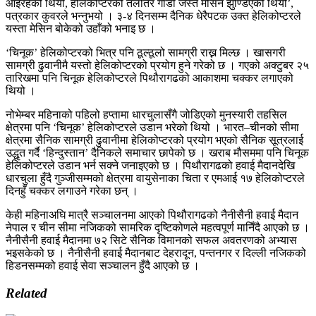
आइरहेको थियो, हेलिकोप्टरको तलतिर गाडी जस्तै मेसिन झुण्डिएको थियो’,
पत्रकार कुवरले भन्नुभयो । ३-४ दिनसम्म दैनिक धेरैपटक उक्त हेलिकोप्टरले
यस्ता मेसिन बोकेको उहाँको भनाइ छ ।
‘चिनूक’ हेलिकोप्टरको भित्र पनि ठूल्ठूलो सामग्री राख्न मिल्छ । खासगरी
सामग्री ढुवानीमै यस्तो हेलिकोप्टरको प्रयोग हुने गरेको छ । गएको अक्टुबर २५
तारिखमा पनि चिनूक हेलिकोप्टरले पिथौरागढको आकाशमा चक्कर लगाएको
थियो ।
नोभेम्बर महिनाको पहिलो हप्तामा धारचुलासँगै जोडिएको मुनस्यारी तहसिल
क्षेत्रमा पनि ‘चिनूक’ हेलिकोप्टरले उडान भरेको थियो । भारत–चीनको सीमा
क्षेत्रमा सैनिक सामग्री ढुवानीमा हेलिकोप्टरको प्रयोग भएको सैनिक सूत्रलाई
उद्धृत गर्दै ‘हिन्दुस्तान’ दैनिकले समाचार छापेको छ । खराब मौसममा पनि चिनूक
हेलिकोप्टरले उडान भर्न सक्ने जनाइएको छ । पिथौरागढको हवाई मैदानदेखि
धारचुला हुँदै गुञ्जीसम्मको क्षेत्रमा वायुसेनाका चिता र एमआई १७ हेलिकोप्टरले
दिनहुँ चक्कर लगाउने गरेका छन् ।
केही महिनाअघि मात्रै सञ्चालनमा आएको पिथौरागढको नैनीसैनी हवाई मैदान
नेपाल र चीन सीमा नजिकको सामरिक दृष्टिकोणले महत्वपूर्ण मानिँदै आएको छ ।
नैनीसैनी हवाई मैदानमा ७२ सिटे सैनिक विमानको सफल अवतरणको अभ्यास
भइसकेको छ । नैनीसैनी हवाई मैदानबाट देहरादून, पन्तनगर र दिल्ली नजिकको
हिडनसम्मको हवाई सेवा सञ्चालन हुँदै आएको छ ।
Related