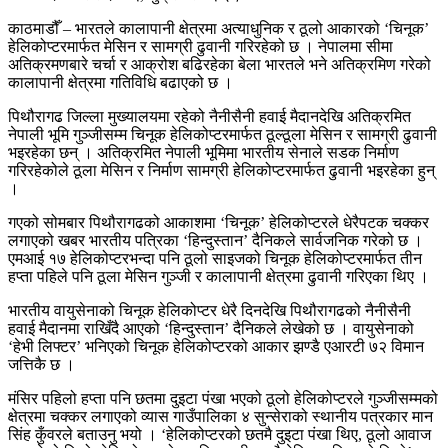
काठमाडौँ – भारतले कालापानी क्षेत्रमा अत्याधुनिक र ठूलो आकारको ‘चिनूक’
हेलिकोप्टरमार्फत मेसिन र सामग्री ढुवानी गरिरहेको छ । नेपालमा सीमा
अतिक्रमणबारे चर्चा र आक्रोश बढिरहेका बेला भारतले भने अतिक्रमिण गरेको
कालापानी क्षेत्रमा गतिविधि बढाएको छ ।
पिथौरागढ जिल्ला मुख्यालयमा रहेको नैनीसैनी हवाई मैदानदेखि अतिक्रमित
नेपाली भूमि गुञ्जीसम्म चिनूक हेलिकोप्टरमार्फत ठूल्ठूला मेसिन र सामग्री ढुवानी
भइरहेका छन् । अतिक्रमित नेपाली भूमिमा भारतीय सेनाले सडक निर्माण
गरिरहेकोले ठूला मेसिन र निर्माण सामग्री हेलिकोप्टरमार्फत ढुवानी भइरहेका हुन्
।
गएको सोमबार पिथौरागढको आकाशमा ‘चिनूक’ हेलिकोप्टरले धेरैपटक चक्कर
लगाएको खबर भारतीय पत्रिका ‘हिन्दुस्तान’ दैनिकले सार्वजनिक गरेको छ ।
एमआई १७ हेलिकोप्टरभन्दा पनि ठूलो साइजको चिनूक हेलिकोप्टरमार्फत तीन
हप्ता पहिले पनि ठूला मेसिन गुञ्जी र कालापानी क्षेत्रमा ढुवानी गरिएका थिए ।
भारतीय वायुसेनाको चिनूक हेलिकोप्टर धेरै दिनदेखि पिथौरागढको नैनीसैनी
हवाई मैदानमा राखिँदै आएको ‘हिन्दुस्तान’ दैनिकले लेखेको छ । वायुसेनाको
‘हेभी लिफ्टर’ भनिएको चिनूक हेलिकोप्टरको आकार झण्डै एआरटी ७२ विमान
जत्तिकै छ ।
मंसिर पहिलो हप्ता पनि छतमा दुइटा पंखा भएको ठूलो हेलिकोप्टरले गुञ्जीसम्मको
क्षेत्रमा चक्कर लगाएको व्यास गाउँपालिका ४ सुन्सेराको स्थानीय पत्रकार मान
सिंह कुँवरले बताउनु भयो । ‘हेलिकोप्टरको छतमै दुइटा पंखा थिए, ठूलो आवाज