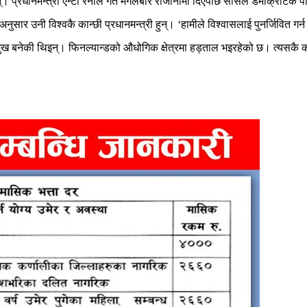
न्। प्रधानमन्त्री एन्टी रेनीले गत मंगलबार राजीनामा दिएपछि सोसल डेमोक्रेटिक प
सार उनी विश्वकै कान्छी प्रधानमन्त्री हुन्। ‘हामीले विश्वासलाई पुनर्जिवित गर्न धे
रमुख बनेकी थिइन्। फिनल्यान्डको औधोगिक क्षेत्रमा हड्ताल भइरहेको छ। त्यसकै