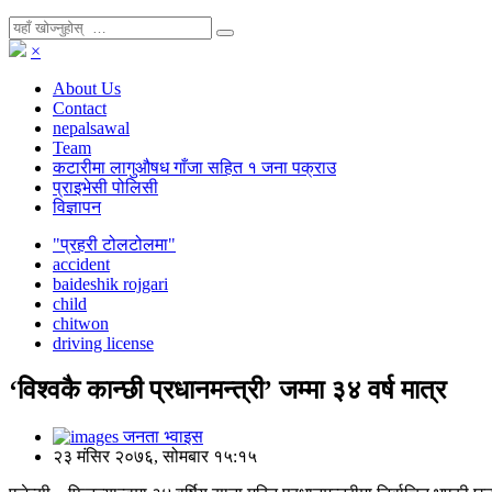
×
About Us
Contact
nepalsawal
Team
कटारीमा लागुऔषध गाँजा सहित १ जना पक्राउ
प्राइभेसी पोलिसी
विज्ञापन
"प्रहरी टोलटोलमा"
accident
baideshik rojgari
child
chitwon
driving license
‘विश्वकै कान्छी प्रधानमन्त्री’ जम्मा ३४ वर्ष मात्र
जनता भ्वाइस
२३ मंसिर २०७६, सोमबार १५:१५