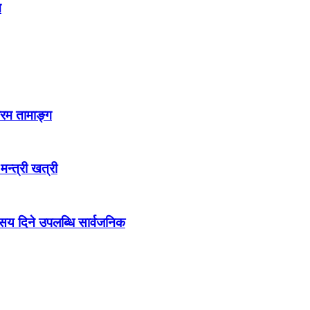
न
्रम तामाङ्ग
 मन्त्री खत्री
ो सय दिने उपलब्धि सार्वजनिक