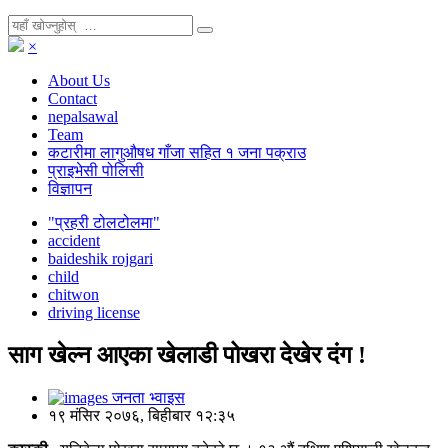
×
About Us
Contact
nepalsawal
Team
कटारीमा लागुऔषध गाँजा सहित १ जना पक्राउ
प्राइभेसी पोलिसी
विज्ञापन
"प्रहरी टोलटोलमा"
accident
baideshik rojgari
child
chitwon
driving license
साग खेल्न आएका खेलाडी पोखरा देखेर दंग !
जनता भ्वाइस
१९ मंसिर २०७६, बिहीबार १२:३५