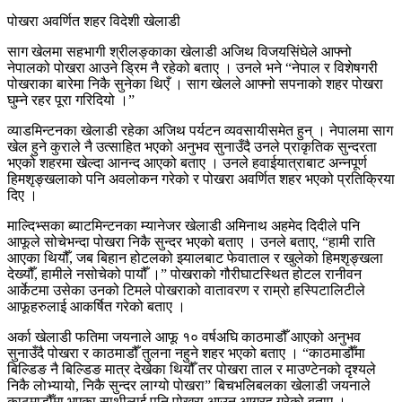
पोखरा अवर्णित शहर विदेशी खेलाडी
साग खेलमा सहभागी श्रीलङ्काका खेलाडी अजिथ विजयसिंघेले आफ्नो
नेपालको पोखरा आउने ड्रिम नै रहेको बताए । उनले भने “नेपाल र विशेषगरी
पोखराका बारेमा निकै सुनेका थिएँ । साग खेलले आफ्नो सपनाको शहर पोखरा
घुम्ने रहर पूरा गरिदियो ।”
व्याडमिन्टनका खेलाडी रहेका अजिथ पर्यटन व्यवसायीसमेत हुन् । नेपालमा साग
खेल हुने कुराले नै उत्साहित भएको अनुभव सुनाउँदै उनले प्राकृतिक सुन्दरता
भएको शहरमा खेल्दा आनन्द आएको बताए । उनले हवाईयात्राबाट अन्नपूर्ण
हिमशृङ्खलाको पनि अवलोकन गरेको र पोखरा अवर्णित शहर भएको प्रतिक्रिया
दिए ।
माल्दिभ्सका ब्याटमिन्टनका म्यानेजर खेलाडी अमिनाथ अहमेद दिदीले पनि
आफूले सोचेभन्दा पोखरा निकै सुन्दर भएको बताए । उनले बताए, “हामी राति
आएका थियौँ, जब बिहान होटलको झ्यालबाट फेवाताल र खुलेको हिमशृङ्खला
देख्यौँ, हामीले नसोचेको पायौँ ।” पोखराको गौरीघाटस्थित होटल रानीवन
आर्केटमा उसेका उनको टिमले पोखराको वातावरण र राम्रो हस्पिटालिटीले
आफूहरुलाई आकर्षित गरेको बताए ।
अर्का खेलाडी फतिमा जयनाले आफू १० वर्षअघि काठमाडौँ आएको अनुभव
सुनाउँदै पोखरा र काठमाडौँ तुलना नहुने शहर भएको बताए । “काठमाडौँमा
बिल्डिङ नै बिल्डिङ मात्र देखेका थियौँ तर पोखरा ताल र माउण्टेनको दृश्यले
निकै लोभ्यायो, निकै सुन्दर लाग्यो पोखरा” बिचभलिबलका खेलाडी जयनाले
काठमाडौँमा भएका साथीलाई पनि पोखरा आउन आग्रह गरेको बताए ।