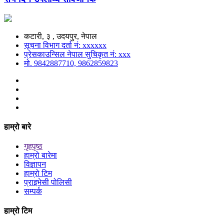
कटारी, ३ , उदयपुर, नेपाल
सूचना विभाग दर्ता नं: xxxxxx
प्रेसकाउन्सिल नेपाल सुचिकृत नं: xxx
मो. 9842887710, 9862859823
हाम्रो बारे
गृहपृष्ठ
हाम्रो बारेमा
विज्ञापन
हाम्रो टिम
प्राइभेसी पोलिसी
सम्पर्क
हाम्रो टिम