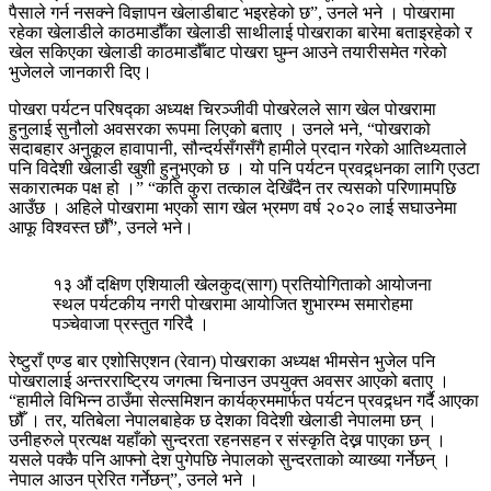
पैसाले गर्न नसक्ने विज्ञापन खेलाडीबाट भइरहेको छ”, उनले भने । पोखरामा
रहेका खेलाडीले काठमाडौँका खेलाडी साथीलाई पोखराका बारेमा बताइरहेको र
खेल सकिएका खेलाडी काठमाडौँबाट पोखरा घुम्न आउने तयारीसमेत गरेको
भुजेलले जानकारी दिए।
पोखरा पर्यटन परिषद्का अध्यक्ष चिरञ्जीवी पोखरेलले साग खेल पोखरामा
हुनुलाई सुनौलो अवसरका रूपमा लिएको बताए । उनले भने, “पोखराको
सदाबहार अनुकूल हावापानी, सौन्दर्यसँगसँगै हामीले प्रदान गरेको आतिथ्यताले
पनि विदेशी खेलाडी खुशी हुनुभएको छ । यो पनि पर्यटन प्रवद्र्धनका लागि एउटा
सकारात्मक पक्ष हो ।” “कति कुरा तत्काल देखिँदैन तर त्यसको परिणामपछि
आउँछ । अहिले पोखरामा भएको साग खेल भ्रमण वर्ष २०२० लाई सघाउनेमा
आफू विश्वस्त छौँ”, उनले भने।
१३ औं दक्षिण एशियाली खेलकुद(साग) प्रतियोगिताको आयोजना
स्थल पर्यटकीय नगरी पोखरामा आयोजित शुभारम्भ समारोहमा
पञ्चेवाजा प्रस्तुत गरिदै ।
रेष्टुराँ एण्ड बार एशोसिएशन (रेवान) पोखराका अध्यक्ष भीमसेन भुजेल पनि
पोखरालाई अन्तरराष्ट्रिय जगत्मा चिनाउन उपयुक्त अवसर आएको बताए ।
“हामीले विभिन्न ठाउँमा सेल्समिशन कार्यक्रममार्फत पर्यटन प्रवद्र्धन गर्दै आएका
छौँ । तर, यतिबेला नेपालबाहेक छ देशका विदेशी खेलाडी नेपालमा छन् ।
उनीहरुले प्रत्यक्ष यहाँको सुन्दरता रहनसहन र संस्कृति देख्न पाएका छन् ।
यसले पक्कै पनि आफ्नो देश पुगेपछि नेपालको सुन्दरताको व्याख्या गर्नेछन् ।
नेपाल आउन प्रेरित गर्नेछन्”, उनले भने ।