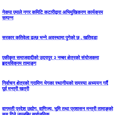
नेकपा एमाले नगर कमिटि कटारीद्वारा अभिमुखिकरण कार्यक्रम
सम्पन्न
सरकार कतिवेला ढल्छ भन्ने अवस्थामा पुगेको छ , खतिवडा
एकीकृत समाजवादीको उदयपुर २ नम्बर क्षेत्रको संयोजकमा
हृदयविक्रम तामाङ्ग
निर्वाचन क्षेत्रको ग्रामिण भेगका स्थानीयको समस्या अध्ययन गर्दै
पूर्व मन्त्री खत्री
वागमती प्रदेश उद्योग, वाणिज्य, भूमि तथा प्रशासन मन्त्री तामाङ्को
सय दिने उपलब्धि सार्वजनिक