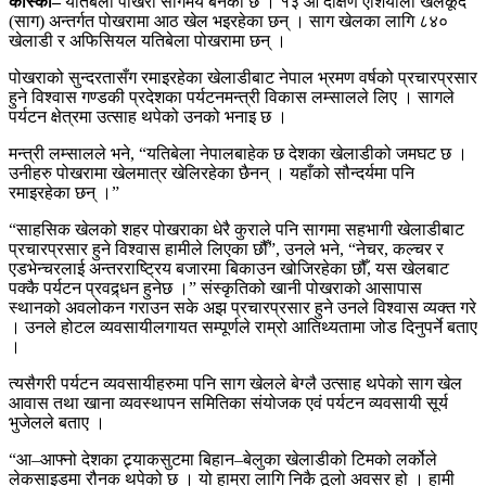
कास्की–
यतिबेला पोखरा सागमय बनेको छ । १३ औं दक्षिण एशियाली खेलकूद
(साग) अन्तर्गत पोखरामा आठ खेल भइरहेका छन् । साग खेलका लागि ८४०
खेलाडी र अफिसियल यतिबेला पोखरामा छन् ।
पोखराको सुन्दरतासँग रमाइरहेका खेलाडीबाट नेपाल भ्रमण वर्षको प्रचारप्रसार
हुने विश्वास गण्डकी प्रदेशका पर्यटनमन्त्री विकास लम्सालले लिए । सागले
पर्यटन क्षेत्रमा उत्साह थपेको उनको भनाइ छ ।
मन्त्री लम्सालले भने, “यतिबेला नेपालबाहेक छ देशका खेलाडीको जमघट छ ।
उनीहरु पोखरामा खेलमात्र खेलिरहेका छैनन् । यहाँको सौन्दर्यमा पनि
रमाइरहेका छन् ।”
“साहसिक खेलको शहर पोखराका धेरै कुराले पनि सागमा सहभागी खेलाडीबाट
प्रचारप्रसार हुने विश्वास हामीले लिएका छौँ”, उनले भने, “नेचर, कल्चर र
एडभेन्चरलाई अन्तरराष्ट्रिय बजारमा बिकाउन खोजिरहेका छौँ, यस खेलबाट
पक्कै पर्यटन प्रवद्र्धन हुनेछ ।” संस्कृतिको खानी पोखराको आसापास
स्थानको अवलोकन गराउन सके अझ प्रचारप्रसार हुने उनले विश्वास व्यक्त गरे
। उनले होटल व्यवसायीलगायत सम्पूर्णले राम्रो आतिथ्यतामा जोड दिनुपर्ने बताए
।
त्यसैगरी पर्यटन व्यवसायीहरुमा पनि साग खेलले बेग्लै उत्साह थपेको साग खेल
आवास तथा खाना व्यवस्थापन समितिका संयोजक एवं पर्यटन व्यवसायी सूर्य
भुजेलले बताए ।
“आ–आफ्नो देशका ट्र्याकसुटमा बिहान–बेलुका खेलाडीको टिमको लर्कोले
लेकसाइडमा रौनक थपेको छ । यो हाम्रा लागि निकै ठूलो अवसर हो । हामी