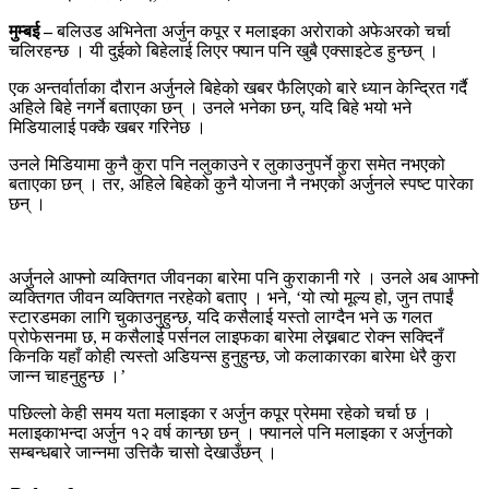
मुम्बई –
बलिउड अभिनेता अर्जुन कपूर र मलाइका अरोराको अफेअरको चर्चा
चलिरहन्छ । यी दुईको बिहेलाई लिएर फ्यान पनि खुबै एक्साइटेड हुन्छन् ।
एक अन्तर्वार्ताका दौरान अर्जुनले बिहेको खबर फैलिएको बारे ध्यान केन्द्रित गर्दै
अहिले बिहे नगर्ने बताएका छन् । उनले भनेका छन्, यदि बिहे भयो भने
मिडियालाई पक्कै खबर गरिनेछ ।
उनले मिडियामा कुनै कुरा पनि नलुकाउने र लुकाउनुपर्ने कुरा समेत नभएको
बताएका छन् । तर, अहिले बिहेको कुनै योजना नै नभएको अर्जुनले स्पष्ट पारेका
छन् ।
अर्जुनले आफ्नो व्यक्तिगत जीवनका बारेमा पनि कुराकानी गरे । उनले अब आफ्नो
व्यक्तिगत जीवन व्यक्तिगत नरहेको बताए । भने, ‘यो त्यो मूल्य हो, जुन तपाईं
स्टारडमका लागि चुकाउनुहुन्छ, यदि कसैलाई यस्तो लाग्दैन भने ऊ गलत
प्रोफेसनमा छ, म कसैलाई पर्सनल लाइफका बारेमा लेख्नबाट रोक्न सक्दिनँ
किनकि यहाँ कोही त्यस्तो अडियन्स हुनुहुन्छ, जो कलाकारका बारेमा धेरै कुरा
जान्न चाहनुहुन्छ ।’
पछिल्लो केही समय यता मलाइका र अर्जुन कपूर प्रेममा रहेको चर्चा छ ।
मलाइकाभन्दा अर्जुन १२ वर्ष कान्छा छन् । फ्यानले पनि मलाइका र अर्जुनको
सम्बन्धबारे जान्नमा उत्तिकै चासो देखाउँछन् ।