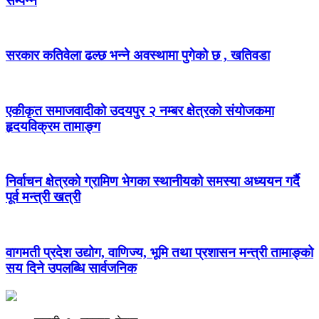
सम्पन्न
सरकार कतिवेला ढल्छ भन्ने अवस्थामा पुगेको छ , खतिवडा
एकीकृत समाजवादीको उदयपुर २ नम्बर क्षेत्रको संयोजकमा
हृदयविक्रम तामाङ्ग
निर्वाचन क्षेत्रको ग्रामिण भेगका स्थानीयको समस्या अध्ययन गर्दै
पूर्व मन्त्री खत्री
वागमती प्रदेश उद्योग, वाणिज्य, भूमि तथा प्रशासन मन्त्री तामाङ्को
सय दिने उपलब्धि सार्वजनिक