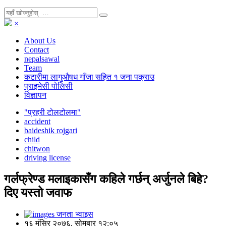
×
About Us
Contact
nepalsawal
Team
कटारीमा लागुऔषध गाँजा सहित १ जना पक्राउ
प्राइभेसी पोलिसी
विज्ञापन
"प्रहरी टोलटोलमा"
accident
baideshik rojgari
child
chitwon
driving license
गर्लफ्रेण्ड मलाइकासँग कहिले गर्छन् अर्जुनले बिहे?
दिए यस्तो जवाफ
जनता भ्वाइस
१६ मंसिर २०७६, सोमबार १२:०५