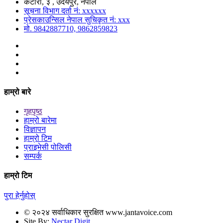
कटारी, ३ , उदयपुर, नेपाल
सूचना विभाग दर्ता नं: xxxxxx
प्रेसकाउन्सिल नेपाल सुचिकृत नं: xxx
मो. 9842887710, 9862859823
हाम्रो बारे
गृहपृष्ठ
हाम्रो बारेमा
विज्ञापन
हाम्रो टिम
प्राइभेसी पोलिसी
सम्पर्क
हाम्रो टिम
पुरा हेर्नुहोस्
© २०२४ सर्वाधिकार सुरक्षित www.jantavoice.com
Site By:
Nectar Digit