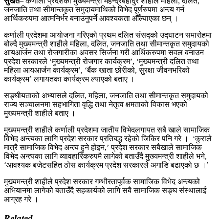
सुर्खेत
– कर्णाली प्रदेशका मुख्यमन्त्री महेन्द्रबहादुर शाहीले महिला, दलित,
जनजाति तथा सीमान्तकृत समुदायमाथिको विभेद पूर्णरुपमा अन्त्य गर्न
आर्थिकरुपमा आत्मनिर्भर बनाउनुपर्ने आवश्यकता औँल्याएका छन् ।
कर्णाली प्रदेशमा आयोजना गरिएको प्रथम दलित संसद्को उद्घाटन समारोहमा
बोल्दै मुख्यमन्त्री शाहीले महिला, दलित, जनजाति तथा सीमान्तकृत समुदायको
आयआर्जन तथा रोजगारीका अवसर सिर्जना गरी आर्थिकरुपमा सवल बनाउन
प्रदेश सरकारले ‘मुख्यमन्त्री रोजगार कार्यक्रम’, ‘मुख्यमन्त्री दलित तथा
महिला आयआर्जन कार्यक्रम’, ‘बैंक खाता छोरीको, सुरक्षा जीवनभरिको
कार्यक्रम’ लगायतका कार्यक्रम ल्याएको बताए ।
सङ्घीयताको अभ्यासले दलित, महिला, जनजाति तथा सीमान्तकृत समुदायको
राज्य सञ्चालनमा सहभागिता वृद्धि तथा नेतृत्व क्षमताको विकास भएको
मुख्यमन्त्री शाहीले बताए ।
मुख्यमन्त्री शाहीले कर्णाली प्रदेशमा जातीय विभेदलगायत सबै खाले सामाजिक
विभेद अन्त्यका लागि प्रदेश सरकार प्रतिबद्ध रहेको जिकिर पनि गरे । ‘कुराले
मात्रै सामाजिक विभेद अन्त्य हुने होइन,’ प्रदेश सरकार सबैखाले सामाजिक
विभेद अन्त्यका लागि व्यावहारिकरुपमै लागेको बताउँदै मुख्यमन्त्री शाहीले भने,
‘आवश्यक बजेटसहित ठोस कार्यक्रम प्रदेश सरकारले अगाडि बढाएको छ ।’
मुख्यमन्त्री शाहीले प्रदेश सरकार गम्भीरतापूर्वक सामाजिक विभेद अन्त्यको
अभियानमा लागेको बताउँदै सहकार्यको लागि सबै सामाजिक सङ्घ संस्थालाई
आग्रह गरे ।
Related