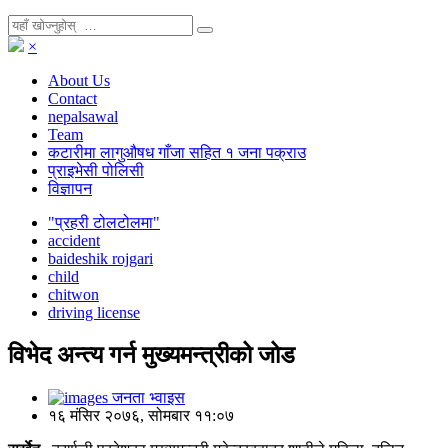
×
About Us
Contact
nepalsawal
Team
कटारीमा लागुऔषध गाँजा सहित १ जना पक्राउ
प्राइभेसी पोलिसी
विज्ञापन
"प्रहरी टोलटोलमा"
accident
baideshik rojgari
child
chitwon
driving license
विभेद अन्त्य गर्न मुख्यमन्त्रीको जोड
जनता भ्वाइस
१६ मंसिर २०७६, सोमबार ११:०७