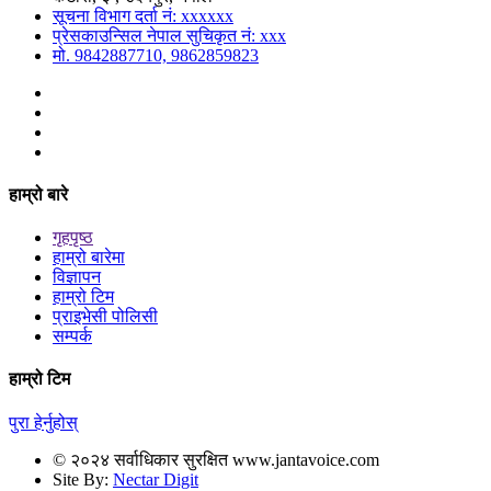
सूचना विभाग दर्ता नं: xxxxxx
प्रेसकाउन्सिल नेपाल सुचिकृत नं: xxx
मो. 9842887710, 9862859823
हाम्रो बारे
गृहपृष्ठ
हाम्रो बारेमा
विज्ञापन
हाम्रो टिम
प्राइभेसी पोलिसी
सम्पर्क
हाम्रो टिम
पुरा हेर्नुहोस्
© २०२४ सर्वाधिकार सुरक्षित www.jantavoice.com
Site By:
Nectar Digit