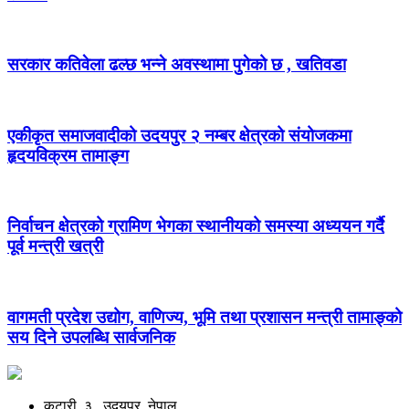
सरकार कतिवेला ढल्छ भन्ने अवस्थामा पुगेको छ , खतिवडा
एकीकृत समाजवादीको उदयपुर २ नम्बर क्षेत्रको संयोजकमा
हृदयविक्रम तामाङ्ग
निर्वाचन क्षेत्रको ग्रामिण भेगका स्थानीयको समस्या अध्ययन गर्दै
पूर्व मन्त्री खत्री
वागमती प्रदेश उद्योग, वाणिज्य, भूमि तथा प्रशासन मन्त्री तामाङ्को
सय दिने उपलब्धि सार्वजनिक
कटारी, ३ , उदयपुर, नेपाल