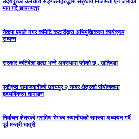
उदयपुरका कर्मचारी सङ्गठनहरुद्धारा सङ्घीय निजामती ऐन जारीको
माग गर्दै ज्ञापनपत्र
नेकपा एमाले नगर कमिटि कटारीद्वारा अभिमुखिकरण कार्यक्रम
सम्पन्न
सरकार कतिवेला ढल्छ भन्ने अवस्थामा पुगेको छ , खतिवडा
एकीकृत समाजवादीको उदयपुर २ नम्बर क्षेत्रको संयोजकमा
हृदयविक्रम तामाङ्ग
निर्वाचन क्षेत्रको ग्रामिण भेगका स्थानीयको समस्या अध्ययन गर्दै
पूर्व मन्त्री खत्री