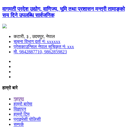
वागमती प्रदेश उद्योग, वाणिज्य, भूमि तथा प्रशासन मन्त्री तामाङ्को
सय दिने उपलब्धि सार्वजनिक
कटारी, ३ , उदयपुर, नेपाल
सूचना विभाग दर्ता नं: xxxxxx
प्रेसकाउन्सिल नेपाल सुचिकृत नं: xxx
मो. 9842887710, 9862859823
हाम्रो बारे
गृहपृष्ठ
हाम्रो बारेमा
विज्ञापन
हाम्रो टिम
प्राइभेसी पोलिसी
सम्पर्क