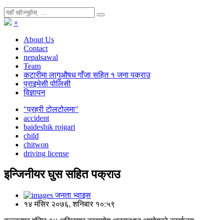
×
About Us
Contact
nepalsawal
Team
कटारीमा लागुऔषध गाँजा सहित १ जना पक्राउ
प्राइभेसी पोलिसी
विज्ञापन
"प्रहरी टोलटोलमा"
accident
baideshik rojgari
child
chitwon
driving license
इन्जिनीयर घुस सहित पक्राउ
जनता भ्वाइस
१४ मंसिर २०७६, शनिबार १०:५९