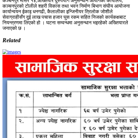
कञ्चनपुर मंसिर १४,अख्तियार दुरुपयोग अनुसन्धान आयोगको कार्यालय,
कञ्चनपुरको टोलीले शहरी विकास तथा भवन निर्माण बिभाग संघीय आयोजना
कार्यान्वयन ईकाइ धनगढी, कैलालीका इन्जिनीयर त्रिलोक जोशीले
सेवाग्राहीसँग दुई लाख पचास हजार घुस रकम सहित निजको कार्यकक्षबाट
नियन्त्रणमा लिएको हो । घटना सम्वन्धमा अनुसन्धान भइरहेको अख्तियारले
जनाएको छ ।
Related