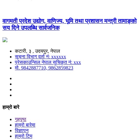
वागमती प्रदेश उद्योग, वाणिज्य, भूमि तथा प्रशासन मन्त्री तामाङ्को
सय दिने उपलब्धि सार्वजनिक
कटारी, ३ , उदयपुर, नेपाल
सूचना विभाग दर्ता नं: xxxxxx
प्रेसकाउन्सिल नेपाल सुचिकृत नं: xxx
मो. 9842887710, 9862859823
हाम्रो बारे
गृहपृष्ठ
हाम्रो बारेमा
विज्ञापन
हाम्रो टिम