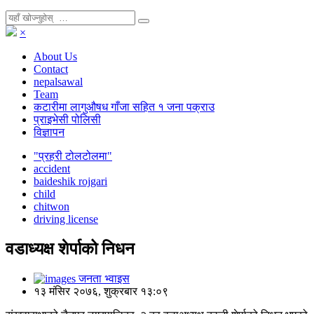
×
About Us
Contact
nepalsawal
Team
कटारीमा लागुऔषध गाँजा सहित १ जना पक्राउ
प्राइभेसी पोलिसी
विज्ञापन
"प्रहरी टोलटोलमा"
accident
baideshik rojgari
child
chitwon
driving license
वडाध्यक्ष शेर्पाको निधन
जनता भ्वाइस
१३ मंसिर २०७६, शुक्रबार १३:०९