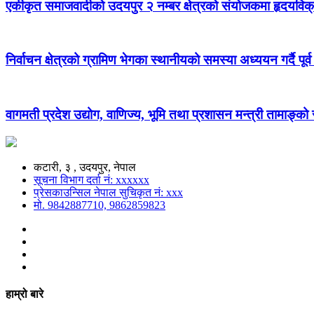
एकीकृत समाजवादीको उदयपुर २ नम्बर क्षेत्रको संयोजकमा हृदयविक
निर्वाचन क्षेत्रको ग्रामिण भेगका स्थानीयको समस्या अध्ययन गर्दै पूर्व
वागमती प्रदेश उद्योग, वाणिज्य, भूमि तथा प्रशासन मन्त्री तामाङ्क
कटारी, ३ , उदयपुर, नेपाल
सूचना विभाग दर्ता नं: xxxxxx
प्रेसकाउन्सिल नेपाल सुचिकृत नं: xxx
मो. 9842887710, 9862859823
हाम्रो बारे