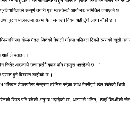
१५ मा हुँदैछ । तर सागअन्तर्गत हुने भलिबल प्रतियोगिता भने मंसिर ११ गतेदेखि 
बल प्रतियोगिताको सम्पूर्ण तयारी पूरा भइसकेको आयोजक समितिले जनाएको छ ।
तथा पुरूष भलिबलमा सहभागिता जनाउने विषय अझै टुंगो लाग्न बाँकी छ ।
म्पियनसिपमा गोल्ड मेडल जितेको नेपाली महिला भलिबल टिमले त्यसको खुसी मनाउन 
णा शाहीले बताइन् ।
्रल जोन जितेर आएकाले उत्साहसँगै दबाव पनि महसुस भइरहेको छ ।’
प्राप्त हुने विश्वास शाहीको छ ।
लिबल डेपलपमेन्ट सेन्ट्रमा ट्रेनिङ गर्नुका साथै मैत्रीपूर्ण खेल खेलेको थियो 
खेलको स्पिड पनि बढेको अनुभव भइरहेको छ’, अरुणाले भनिन्, ‘त्यहाँ विपक्षीको खेल
् ।