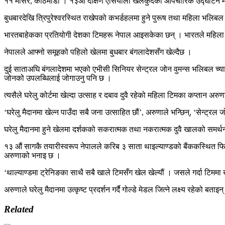
११ मंसिर, काठमाडौं । १३औं दक्षिण एसियाली खेलकुदको औपचारिक उद्घाटन मंसिर 
बुधबारदेखि त्रिपुरेश्वरस्थित राखेपको कभर्डहलमा हुने पुरूष तथा महिला भलि
भारतबाहेकका प्रतियोगी देशका टिमहरू नेपाल आइसकेका छन् । भारतले महिला 
नेपालले आफ्नो समूहको पहिलो खेलमा बुधबार बंगलादेशसँग खेल्दैछ ।
दुई साताअघि बंगलादेशमा भएको एभीसी सिनियर सेन्ट्रल जोन वुमन्स भलिबल च्या
जोनको उपलब्धिलाई जोगाउनु पनि छ ।
त्यसैले घरेलु कोर्टमा खेल्दा उत्साह र दबाव दुवै रहेको महिला टिमका कप्तान अरु
‘घरेलु मैदानमा खेल्न पाउँदा सबै जना उत्साहित छौं’, अरुणाले भन्छिन्, ‘सेन्ट
घरेलु मैदानमा हुने खेलमा दर्शकको सकरात्मक तथा नकरात्मक दुवै खालको समर्थन 
१३ औं सागकै तयारीस्वरूप नेपालले करिब ३ साता थाइल्याण्डको बैंककस्थित फिभ भ
अरुणाको भनाइ छ ।
‘थाल्याण्डमा ट्रेनिङका साथै सबै खाले टिमसँग खेल खेल्यौं । जसले गर्दा टिममा 
अरुणाले घरेलु मैदानमा उत्कृष्ट प्रदर्शन गर्दै गोल्डे मेडल जित्ने लक्ष्य रहेको बताइन
Related