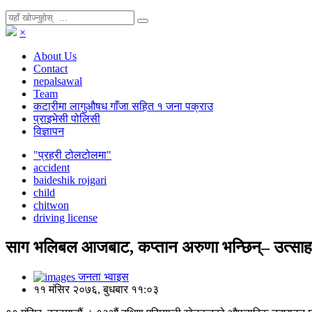
×
About Us
Contact
nepalsawal
Team
कटारीमा लागुऔषध गाँजा सहित १ जना पक्राउ
प्राइभेसी पोलिसी
विज्ञापन
"प्रहरी टोलटोलमा"
accident
baideshik rojgari
child
chitwon
driving license
साग भलिबल आजबाट, कप्तान अरुणा भन्छिन्– उत्साह 
जनता भ्वाइस
११ मंसिर २०७६, बुधबार ११:०३