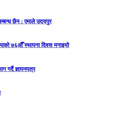
म्बन्ध छैन : एमाले उदयपुर
ेकपाको ७६औँ स्थापना दिवस मनाइयो
 गर्दै ज्ञापनपत्र
न