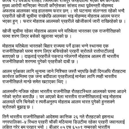
करिब १२ वर्षअघि रौतहट जिल्लाको राजपुर फरहदवामा भएको बम काण्डका
मुख्य आरोपी मानिएका नेपाली काँग्रेसका सांसद तथा पूर्वमन्त्री मोहम्मद
अफताब आलमका भाइ हालसम्म फरार छन् । सो घटनामा संलग्नता रहेको भन्दै
प्रहरीले खोजी सूचीमा राखेपछि आलमका भाइ मोहम्मद मोहताब आलम फरार
भएका हुन् । फरार मोहताब आलमको प्रहरीले खोजीकार्य जारी राखिरहेको छ ।
खोजी सूचीमा रहेका मोहताब आलम भने यतिबेला भारतका एक राजनीतिज्ञको
घरमा शरण लिएर बसेको खुलासा भएको छ ।
मोहताब यतिबेला भारतको बिहार राज्यमा पर्ने ढाका भन्ने स्थानमा एक
राजनीतिज्ञको घरमा शरण लिएर बसिरहेको प्रहरी स्रोतले रातोपाटीलाई
बताएको छ । दाइलाई प्रहरीले पक्राउ गरेलगत्तै मोहताब आलम ती भारतीय
राजनीतिज्ञको शरणमा पुगेको प्रहरीको दाबी छ ।
आलम पुर्पक्षका लागि थुनामा जाने निश्चित जस्तै भएपछि केही दिनअघि रौतहटमा
कार्यरत कम्तिमा एक जना बर्दीवाला प्रहरीलाई मार्नका लागि त्यही भारतीय
राजनीतिज्ञले मान्छे समेत खटाएका थिए ।
आलमसँग नजिक रहेका भारतीय राजनीतिज्ञ रौतहटस्थित आलमको घरमा आउने
गरेको स्रोत बताउँछ । घर आएको बेला भारतीय राजनीतिज्ञलाई भाइ मोहताब
आलमले पनि चिनेको र त्यसैअनुरुप मोहताब आलम भारत पुगेको हुनसक्ने
स्रोतको बुझाइ छ ।
तिनै भारतीय राजनीतिज्ञको आदेशमा कात्तिक २६ गते रौतहटको इशनाथ
नगरपालिका–४ स्थित प्रहरी चौकी मठियामा डिउटीमा रहेका प्रहरी जवानलाई
लक्षित गरेर बम प्रहार भयो । बीआर ०५ एच ६५०९ नम्बरको भारतीय