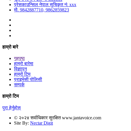
प्रेसकाउन्सिल नेपाल सुचिकृत नं: xxx
मो. 9842887710, 9862859823
हाम्रो बारे
गृहपृष्ठ
हाम्रो बारेमा
विज्ञापन
हाम्रो टिम
प्राइभेसी पोलिसी
सम्पर्क
हाम्रो टिम
पुरा हेर्नुहोस्
© २०२४ सर्वाधिकार सुरक्षित www.jantavoice.com
Site By:
Nectar Digit