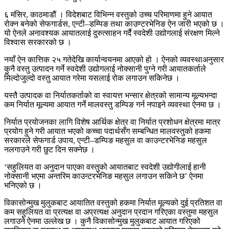
६ मंसिर, काठमाडौं । विदेशबाट विभिन्न वस्तुको उच्च परिमाणमा हुने आयात
रोक्न बनेको सेफगार्डस, एन्टी–डम्पिङ तथा काउण्टरभेनिङ ऐन जारी भएको छ ।
यो ऐनले अनावश्यक आयातलाई दुरुत्साहन गर्दै स्वदेशी उद्योगलाई संरक्षण मिल्ने
विश्वास सरकारको छ ।
नयाँ ऐन कात्तिक २५ गतेदेखि कार्यान्वयनमा आएको हो । ऐनको व्यवस्थाअनुसार
कुनै वस्तु उत्पादन गर्ने स्वदेशी उद्योगलाई नोक्सानी पुग्ने गरी आयातकर्ताले
मिल्दोजुल्दो वस्तु आयात गरेमा यसलाई रोक लगाउन सकिनेछ ।
यस्तै उत्पादक वा निर्यातकर्ताको वा स्वायत्त भन्सार क्षेत्रको सामान्य मूल्यभन्दा
कम निर्यात मूल्यमा आयात गर्ने मालवस्तु डम्पिङ गर्न नपाइने व्यवस्था ऐनमा छ ।
निर्यात प्रयोजनका लागि विशेष आर्थिक क्षेत्र वा निर्यात प्रशोधन क्षेत्रमा मात्र
प्रयोग हुने गरी आयात भएको कच्चा पदार्थसँग सम्बन्धित मालवस्तुको हकमा
सरकारले सेफगार्ड उपाय, एन्टी–डम्पिङ महसुल वा काउन्टरभेनिङ महसुल
नलगाउने गरी छुट दिन सक्नेछ ।
‘सहुलियत वा अनुदान पाएका वस्तुको आयातबाट स्वदेशी उद्योगीलाई हानी
नोक्सानी भएमा अन्तरिम काउन्टरभेनिङ महसुल लगाउन सकिने छ’ ऐनमा
भनिएको छ ।
विकासोन्मुख मुलुकबाट आयातित वस्तुको हकमा निर्यात मूल्यको दुई प्रतिशत वा
कम सहुलियत वा प्रत्यक्ष वा अप्रत्यक्ष अनुदान प्रदान गरिएका वस्तुमा महसुल
लगाउने ऐनमा उल्लेख छ । कुनै विकासोन्मुख मुलुकबाट आयात गरिएको