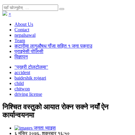
×
About Us
Contact
nepalsawal
Team
कटारीमा लागुऔषध गाँजा सहित १ जना पक्राउ
प्राइभेसी पोलिसी
विज्ञापन
"प्रहरी टोलटोलमा"
accident
baideshik rojgari
child
chitwon
driving license
निश्चित वस्तुको आयात रोक्न सक्ने नयाँ ऐन
कार्यान्वयनमा
जनता भ्वाइस
६ मंसिर २०७६, शुक्रबार १६:५०