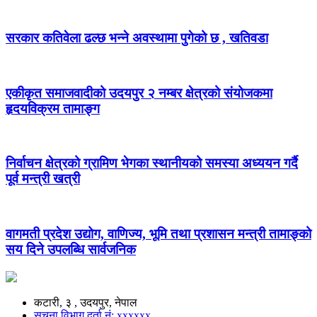
सरकार कतिवेला ढल्छ भन्ने अवस्थामा पुगेको छ , खतिवडा
एकीकृत समाजवादीको उदयपुर २ नम्बर क्षेत्रको संयोजकमा
हृदयविक्रम तामाङ्ग
निर्वाचन क्षेत्रको ग्रामिण भेगका स्थानीयको समस्या अध्ययन गर्दै
पूर्व मन्त्री खत्री
वागमती प्रदेश उद्योग, वाणिज्य, भूमि तथा प्रशासन मन्त्री तामाङ्को
सय दिने उपलब्धि सार्वजनिक
कटारी, ३ , उदयपुर, नेपाल
सूचना विभाग दर्ता नं: xxxxxx