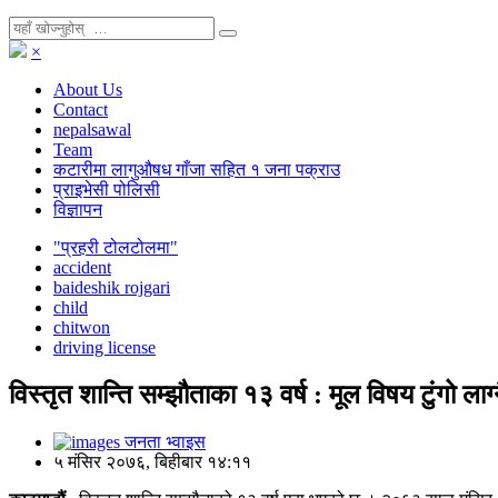
×
About Us
Contact
nepalsawal
Team
कटारीमा लागुऔषध गाँजा सहित १ जना पक्राउ
प्राइभेसी पोलिसी
विज्ञापन
"प्रहरी टोलटोलमा"
accident
baideshik rojgari
child
chitwon
driving license
विस्तृत शान्ति सम्झौताका १३ वर्ष : मूल विषय टुंगो लाग्न
जनता भ्वाइस
५ मंसिर २०७६, बिहीबार १४:११