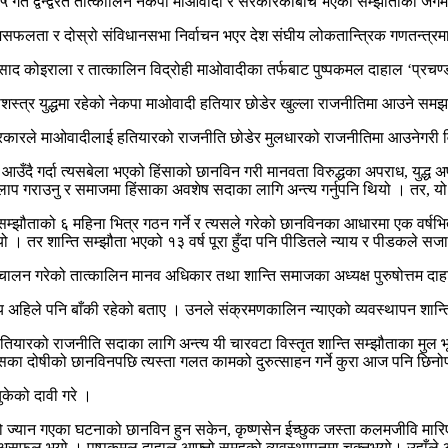
५ गते द्वन्द्वरत तात्कालिन नेकपा माओवादी र सरकारकाबीच भएको सम्झौताको जगमा
लता र दोस्रो संविधानसभा निर्वाचन भएर देश संघीय लोकतान्त्रिक गणतन्त्रमा प
ाद कोइराला र तात्कालिन विद्रोही माओवादीका तर्फबाट पुष्पकमल दाहाल ‘प्रचण्ड’
ा सशस्त्र युद्धमा रहेको नेकपा माओवादी हतियार छोडेर खुल्ला राजनीतिमा आउने स
 सरकारले माओवादीलाई हतियारको राजनीति छोडेर मुलधारको राजनीतिमा आउनेगरी वि
उँदै गर्दा त्यसबेला भएको हिंसाको छानविन गरी मानवता विरुद्धका अपराध, युद्ध
गराउनु र समाजमा हिंसाका अवशेष सदाका लागि अन्त्य गर्नुपनि थियो । तर, यो जि
सम्झौताको ६ महिना भित्र गठन गर्ने र त्यसले गरेको छानविनका आधारमा एक वर्षभ
यो । तर शान्ति सम्झौता भएको १३ वर्ष पूरा हुँदा पनि पीडितले न्याय र पीडकले स
ंचालन गरेको तात्कालिन मानव अधिकार तथा शान्ति समाजका अध्यक्ष पुरुषोत्तम दाह
य अहिले पनि बाँकी रहेको बताए । उनले संक्रमणकालिन न्याएको व्यवस्थापन शान्त
हतियारको राजनीति सदाका लागि अन्त्य यी चारवटा विस्तृत शान्ति सम्झौताका मुल भ
त्यसका दोषीको छानविनपछि त्यस्ता गलत कामको दुरुत्साहन गर्ने कुरा आज पनि छि
ुकेको दावी गरे ।
्दोषको ज्यान गएका घटनाको छानविन हुन सकेन, कृष्णसेन ईच्छुक जस्ता कलमजीवि मा
्ण असफल भयो । पुष्पकमल दाहाल आफ्नो समूहको व्यवस्थापनमा चुक्नुभयो। उहाँले आ