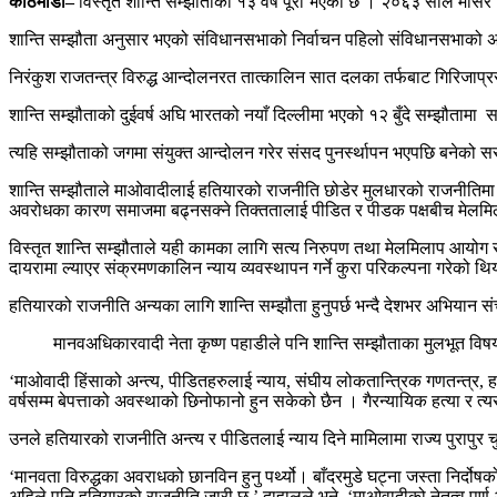
काठमाडौं–
विस्तृत शान्ति सम्झौताको १३ वर्ष पूरा भएको छ । २०६३ साल मंसिर 
शान्ति सम्झौता अनुसार भएको संविधानसभाको निर्वाचन पहिलो संविधानसभाको असफ
निरंकुश राजतन्त्र विरुद्ध आन्दोलनरत तात्कालिन सात दलका तर्फबाट गिरिजाप्रस
शान्ति सम्झौताको दुईवर्ष अघि भारतको नयाँ दिल्लीमा भएको १२ बुँदे सम्झौताम
त्यहि सम्झौताको जगमा संयुक्त आन्दोलन गरेर संसद पुनर्स्थापन भएपछि बनेको
शान्ति सम्झौताले माओवादीलाई हतियारको राजनीति छोडेर मुलधारको राजनीतिमा आ
अवरोधका कारण समाजमा बढ्नसक्ने तिक्ततालाई पीडित र पीडक पक्षबीच मेलमिलाप 
विस्तृत शान्ति सम्झौताले यही कामका लागि सत्य निरुपण तथा मेलमिलाप आयोग 
दायरामा ल्याएर संक्रमणकालिन न्याय व्यवस्थापन गर्ने कुरा परिकल्पना गरेको थि
हतियारको राजनीति अन्यका लागि शान्ति सम्झौता हुनुपर्छ भन्दै देशभर अभियान स
मानवअधिकारवादी नेता कृष्ण पहाडीले पनि शान्ति सम्झौताका मुलभूत विष
‘माओवादी हिंसाको अन्त्य, पीडितहरुलाई न्याय, संघीय लोकतान्त्रिक गणतन्त्र, 
वर्षसम्म बेपत्ताको अवस्थाको छिनोफानो हुन सकेको छैन । गैरन्यायिक हत्या र 
उनले हतियारको राजनीति अन्त्य र पीडितलाई न्याय दिने मामिलामा राज्य पुरापुर च
‘मानवता विरुद्धका अवराधको छानविन हुनु पर्थ्यो। बाँदरमुडे घट्ना जस्ता निर
अहिले पनि हतियारको राजनीति जारी छ,’ दाहालले भने, ‘माओवादीको नेतृत्व पूर