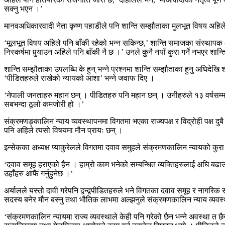
सक्नु भएन ।’
मानवअधिकारवादी नेता कृष्ण पहाडीले पनि शान्ति सम्झौताका मुलभूत विषय अहिल
‘मूलभूत विषय अहिले पनि बाँकी रहेको भन्न सकिन्छ,’ शान्ति समाजका संस्थाप
निस्कर्षमा पुर्‍याउन अहिले पनि बाँकी नै छ ।’ उनले कुनै नयाँ कुरा गर्ने नभएर शा
शान्ति सम्झौताका उपलब्धि के हुन् भन्ने प्रश्नमा शान्ति सम्झौताका हुनु अघिदेखि 
‘पीडितहरुले राखेको न्यायको आशा’ भन्ने जवाफ दिए ।
‘नेपाली जनताहरु महान छन् । पीडितहरु पनि महान छन् । उनीहरुले १३ वर्षसम्म पन
सबभन्दा ठूलो कमजोरी हो ।’
संक्रमणङ्कालिन न्याय व्यवस्थापनमा विगतमा भएका राज्यपक्ष र विद्रोही पक्ष द
पनि अहिले त्यसो विषयमा मौन प्रायः छन् ।
इन्सेकका अध्यक्ष प्याकुरेलले विगतमा दवाव समुहले संक्रमणकालिन न्यायको क
‘दवाव समूह हराएको हैन । हाम्रो काम भनेको सम्बन्धित व्यक्तिहरुलाई अघि बढा
उहाँहरु आफै गर्नुहुनेछ ।’
अर्यालले यस्तो दावी गरेपनि द्वन्द्वपीडितहरुले भने विगतका दवाव समूह र नागरिक
सदस्य बनेर मौन बस्नु तथा भौतिक लाभमा अल्झनुले संक्रमणकालिन न्याय व्यवस्
‘संक्रमणकालिन न्यायमा राज्य व्यवस्थाले केही पनि गरेको छैन भन्ने अवस्था त 