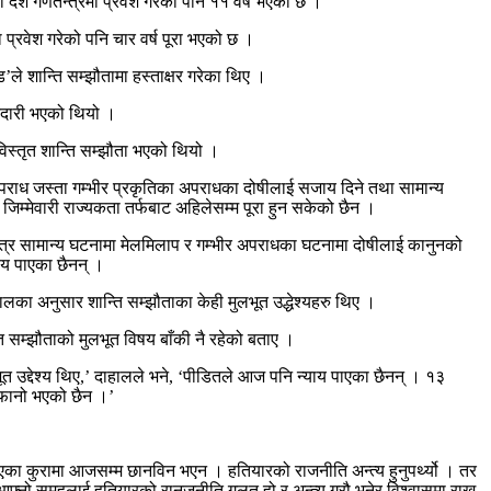
 देश गणतन्त्रमा प्रवेश गरेको पनि ११ वर्ष भएको छ ।
्रवेश गरेको पनि चार वर्ष पूरा भएको छ ।
ले शान्ति सम्झौतामा हस्ताक्षर गरेका थिए ।
मझदारी भएको थियो ।
स्तृत शान्ति सम्झौता भएको थियो ।
 अपराध जस्ता गम्भीर प्रकृतिका अपराधका दोषीलाई सजाय दिने तथा सामान्य
म्मेवारी राज्यकता तर्फबाट अहिलेसम्म पूरा हुन सकेको छैन ।
ित्र सामान्य घटनामा मेलमिलाप र गम्भीर अपराधका घटनामा दोषीलाई कानुनको
जाय पाएका छैनन् ।
ालका अनुसार शान्ति सम्झौताका केही मुलभूत उद्धेश्यहरु थिए ।
ि सम्झौताको मुलभूत विषय बाँकी नै रहेको बताए ।
ूत उद्देश्य थिए,’ दाहालले भने, ‘पीडितले आज पनि न्याय पाएका छैनन् । १३
नोफानो भएको छैन ।’
रिएका कुरामा आजसम्म छानविन भएन । हतियारको राजनीति अन्त्य हुनुपर्थ्यो । तर
फ्नो समुहलाई हतियारको रानजनीति गलत हो र अन्त्य गरौ भनेर विश्वासमा राख्न