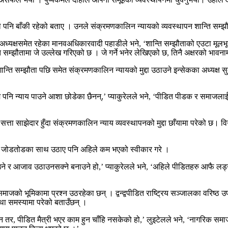
े पनि बाँकी रहेको बताए । उनले संक्रमणकालिन न्यायको व्यवस्थापन शान्ति सम्झौ
क अध्यक्षसमेत रहेका मानवअधिकारवादी पहाडीले भने, ‘शान्ति सम्झौताको एउटा म
न्ति सम्झौतामा जे उल्लेख गरिएको छ । जे गर्ने भनेर लेखिएको छ, तिनै अक्षरको भावनाम
शान्ति सम्झौता पछि समेत संक्रमणकालिन न्यायको मुद्दा उठाउने इन्सेकका अध्यक्ष सुब
ि न्याय पाउने आशा छोडेका छैनन्,’ प्याकुरेलले भने, ‘पीडित पीडक र समाजलाई एक 
ुबै सत्ता साझेदार हुँदा संक्रमणकालिन न्याय व्यवस्थापनको मुद्दा छाँयामा परेक
ुरा जोडतोडका साथ उठाए पनि अहिले कम भएको स्वीकार गरे ।
उने र आजाव उठाउनसक्ने बनाउने हो,’ प्याकुरेलले भने, ‘अहिले पीडितहरु आफै लड
 समाजको भूमिकामा प्रश्न उठरहेका छन् । द्वन्द्वपीडित राष्ट्रिय सञ्जालका वरिष्
था समस्यामा परेको बताउँछन् ।
छैन तर, पीडित मैत्री भएर काम हुन चाँहि नसकेको हो,’ लुइटेलले भने, ‘नागरिक स