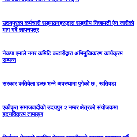
उदयपुरका कर्मचारी सङ्गठनहरुद्धारा सङ्घीय निजामती ऐन जारीको
माग गर्दै ज्ञापनपत्र
नेकपा एमाले नगर कमिटि कटारीद्वारा अभिमुखिकरण कार्यक्रम
सम्पन्न
सरकार कतिवेला ढल्छ भन्ने अवस्थामा पुगेको छ , खतिवडा
एकीकृत समाजवादीको उदयपुर २ नम्बर क्षेत्रको संयोजकमा
हृदयविक्रम तामाङ्ग