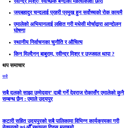
रवीन्द्र मिश्रः स्वेच्छिक बन्दीका महत्वाकांक्षी छोरा
जयबहादुर चन्दलाई प्रहरी प्रमुख हुन सर्वोच्चको रोक कायमै
एमालेको अभियानलाई लक्षित गरी मधेसी मोर्चाद्वारा आन्दोलन
घोषणा
स्थानीय निर्वाचनका चुनौति र औचित्य
किन मिल्दैनन् बाबुराम, रवीन्द्र मिश्र र उज्जवल थापा ?
थप समाचार
सबै
सबै दलको साझा उम्मेदवार’ दाबी गर्ने देवराज रोकासँग एमालेको कुनै
सम्बन्ध छैन : एमाले उदयपुर
कटारी सहित उदयपुरको सबै पालिकामा विभिन्न कार्यक्रमका गरी
नेकपाको ७६औँ स्थापना दिवस मनाइयो