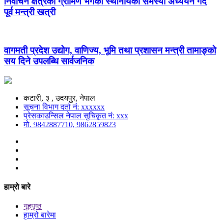
निर्वाचन क्षेत्रको ग्रामिण भेगका स्थानीयको समस्या अध्ययन गर्दै
पूर्व मन्त्री खत्री
वागमती प्रदेश उद्योग, वाणिज्य, भूमि तथा प्रशासन मन्त्री तामाङ्को
सय दिने उपलब्धि सार्वजनिक
कटारी, ३ , उदयपुर, नेपाल
सूचना विभाग दर्ता नं: xxxxxx
प्रेसकाउन्सिल नेपाल सुचिकृत नं: xxx
मो. 9842887710, 9862859823
हाम्रो बारे
गृहपृष्ठ
हाम्रो बारेमा