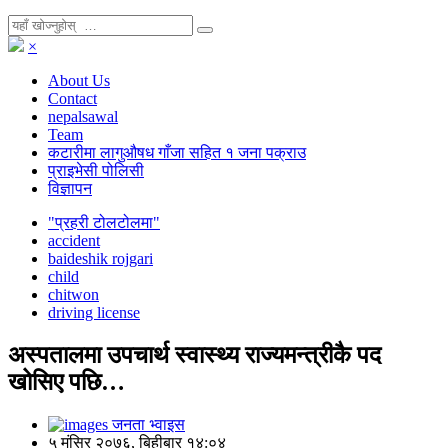
×
About Us
Contact
nepalsawal
Team
कटारीमा लागुऔषध गाँजा सहित १ जना पक्राउ
प्राइभेसी पोलिसी
विज्ञापन
"प्रहरी टोलटोलमा"
accident
baideshik rojgari
child
chitwon
driving license
अस्पतालमा उपचार्थ स्वास्थ्य राज्यमन्त्रीकै पद
खोसिए पछि…
जनता भ्वाइस
५ मंसिर २०७६, बिहीबार १४:०४