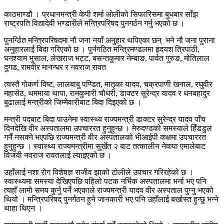
काठमाण्डौ । प्रधानमन्त्री केपी शर्मा ओलीको सिफारिसमा बुधबार साँझ
राष्ट्रपति विद्यादेवी भण्डारीले मन्त्रिपरिषद पुनगर्ठन गर्नु भएको छ ।
पुनर्ग्ठित मन्त्रिपरिषदमा नौ जना नयाँ अनुहार थपिएका छन् भने नौ जना पुराना
अनुहारलाई बिदा गरिएको छ । पुर्नगठित मन्त्रिमण्डलमा हृदयश त्रिपाठी,
घनश्याम भुसाल, लेखराज भट्ट, बसन्तकुमार नेम्बाङ, पार्वत गुरुङ, मोतिलाल
दुगड, रामवीर मानन्धर र नवराज रावत
त्यस्तै गोकर्ण विष्ट, लालबाबु पण्डित, मातृका यादव, चक्रपाणी खनाल, रघुवीर
महासेठ, थममाया थापा, रामकुमारी चौधरी, डाक्टर सुरेन्द्र यादव र धनबहादुर
बुढालाई मन्त्रीको जिम्मेवारीबाट बिदा दिइएको छ ।
मन्त्री पदबाट बिदा पाउनेमा स्वास्थ्य राज्यमन्त्री डाक्टर सुरेन्द्र यादव पाँच
दिनदेखि वीर अस्पतालमा उपचाररत हुनुहुन्छ । मेरुदण्डको समस्याले हिँडडुल
गर्नै नसक्ने भएपछि राज्यमन्त्री वीर अस्पतालको भीआईपी कक्षमा उपचाररत
हुनुहुन्छ । स्वास्थ्य राज्यमन्त्रीमा सुर्खेत २ बाट तत्कालीन नेकपा एमालेबाट
विजयी नवराज रावतलाई ल्याइएको छ ।
उहाँलाई नशा रोग विशेषज्ञ राजीव झाको टोलीले उपचार गरिरहेको छ ।
स्वास्थ्यमा समस्या देखिएपछि पहिलो पटक नर्भिक अस्पतालमा भर्ना भए पनि
त्यहाँ लामो समय कुर्नु पर्ने भएकाले राज्यमन्त्री यादव वीर अस्पताल पुग्नु भएको
थियो । मन्त्रिपरिषद् पुनर्गठन हुने जानकारी भए पनि उहाँलाई बर्खास्त हुन्छु भन्ने
थाहा थिएन ।