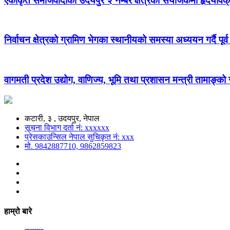
एकीकृत समाजवादीको उदयपुर २ नम्बर क्षेत्रको संयोजकमा हृदयविक
निर्वाचन क्षेत्रको ग्रामिण भेगका स्थानीयको समस्या अध्ययन गर्दै पूर्व
वागमती प्रदेश उद्योग, वाणिज्य, भूमि तथा प्रशासन मन्त्री तामाङ्क
कटारी, ३ , उदयपुर, नेपाल
सूचना विभाग दर्ता नं: xxxxxx
प्रेसकाउन्सिल नेपाल सुचिकृत नं: xxx
मो. 9842887710, 9862859823
हाम्रो बारे