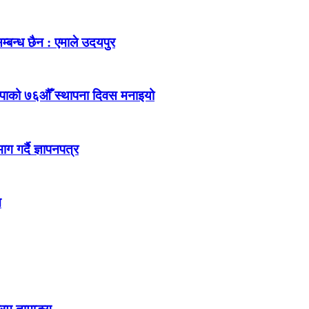
म्बन्ध छैन : एमाले उदयपुर
ेकपाको ७६औँ स्थापना दिवस मनाइयो
 गर्दै ज्ञापनपत्र
न