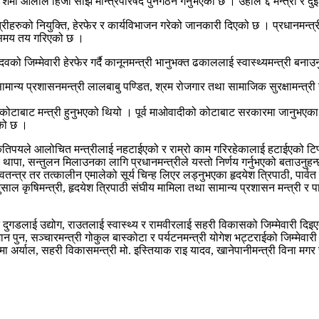
मा ओलीले हिजो साँझ मन्त्रिपरिषद पुनर्गठन गर्नुभएको छ । उहाँले ६ मन्त्री र दुई रा
मन्त्रीहरुको नियुक्ति, हेरफेर र कार्यविभाजन गरेको जानकारी दिएको छ । प्रधानमन्
 समय तय गरिएको छ ।
ादवको जिम्मेवारी हेरफेर गर्दै कानूनमन्त्री भानुभक्त ढकाललाई स्वास्थ्यमन्त्री 
 सामान्य प्रशासनमन्त्री लालबाबु पण्डित, श्रम रोजगार तथा सामाजिक सुरक्षामन्त्
को कोटाबाट मन्त्री हुनुभएको थियो । पूर्व माओवादीको कोटाबाट सरकारमा जानुभएका 
एको छ ।
ले आलोचित मन्त्रीलाई नहटाईएको र राम्रो काम गरिरहेकालाई हटाईएको टिप्पणी गरे
थापा, सन्तुलन मिलाउनका लागि प्रधानमन्त्रीले यस्तो निर्णय गर्नुभएको बताउनुहन
तन्त्र तर तत्कालीन एमालेको सूर्य चिन्ह लिएर लड्नुभएका हृदयेश त्रिपाठी, पार्वत 
साल कृषिमन्त्री, हृदयेश त्रिपाठी संघीय मामिला तथा सामान्य प्रशासन मन्त्री र प
 दुगडलाई उद्योग, राउतलाई स्वास्थ्य र रामवीरलाई सहरी विकासको जिम्मेवारी दिइएक
वर्षमान पुन, सञ्चारमन्त्री गोकुल बास्कोटा र पर्यटनमन्त्री योगेश भट्टराईको जिम्मेव
 पद्मा अर्याल, सहरी विकासमन्त्री मो. इस्तियाक राइ यादव, खानेपानीमन्त्री विना मग