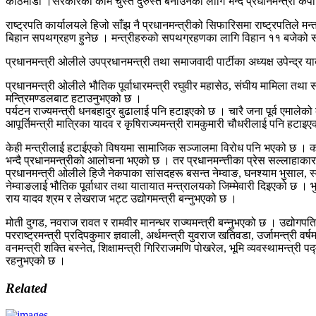
काठमाडौं ।सरकारका काम चुस्त दुरुस्त बनाउनका लागि भन्दै प्रधानमन्त्री केपी शर्
राष्ट्रपति कार्यालयले हिजो साँझ नै प्रधानमन्त्रीको सिफारिसमा राष्ट्रपतिले 
बिहान सपथग्रहण हुनेछ । मन्त्रीहरुको सपथग्रहणका लागि विहान ११ बजेको
प्रधानमन्त्री ओलीले उपप्रधानमन्त्री तथा समाजवादी पार्टीका अध्यक्ष उपेन्द्र य
प्रधानमन्त्री ओलीले भौतिक पूर्वाधारमन्त्री रघुवीर महासेठ, संघीय मामिला तथा
मन्त्रिमण्डलबाट हटाउनुभएको छ ।
पर्यटन राज्यमन्त्री धनबहादुर बुढालाई पनि हटाइएको छ । चारै जना पूर्व एमाले
आपूर्तिमन्त्री मात्रिका यादव र कृषिराज्यमन्त्री रामकुमारी चौधरीलाई पनि हटाइ
केही मन्त्रीलाई हटाईएको विषयमा सामाजिक सञ्जालमा विरोध पनि भएको छ । कतिपय
भन्दै प्रधानमन्त्रीको आलोचना भएको छ । तर प्रधानमन्त्तीका प्रेस सल्लाहाकार 
प्रधानमन्त्री ओलीले हिजै नेकपाका सांसदहरू बसन्त नेम्वाङ, घनश्याम भुसाल, स्व
नेम्वाङलाई भौतिक पूर्वाधार तथा यातायात मन्त्रालयको जिम्मेवारी दिइएको छ । भु
राय यादव श्रम र लेखराज भट्ट उद्योगमन्त्री बन्नुभएको छ ।
मोती दुगड, नवराज रावत र रामवीर मानन्धर राज्यमन्त्री बन्नुभएको छ । उद्योगपति
परराष्ट्रमन्त्री प्रदिपकुमार ज्ञवाली, अर्थमन्त्री युवराज खतिवडा, उर्जामन्त्री 
वनमन्त्री शक्ति बस्नेत, शिक्षामन्त्री गिरिराजमणि पोखरेल, भूमि व्यवस्थामन्त्री
रहनुभएको छ ।
Related