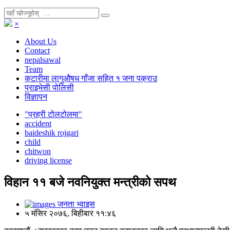
×
About Us
Contact
nepalsawal
Team
कटारीमा लागुऔषध गाँजा सहित १ जना पक्राउ
प्राइभेसी पोलिसी
विज्ञापन
"प्रहरी टोलटोलमा"
accident
baideshik rojgari
child
chitwon
driving license
विहान ११ बजे नवनियुक्त मन्त्रीको सपथ
जनता भ्वाइस
५ मंसिर २०७६, बिहीबार ११:४६