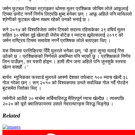
जर्मन फुटबल टिमका स्ट्राइकर थोमस मुलर प्रशिक्षक जोचिम लोले आफूलाई
टिममा छनोट नगर्ने निर्णय लिएपछि क्षुब्द बनेका छन् । आफू अहिले पनि माथिल्लो
श्रेणीको फुटबल खेल्न सक्षम रहेको उनको भनाई छ ।
सने २०१४ को विश्वविजेता जर्मन टिमको सदस्य रहिसकेका २९ वषिर्य मुलर
सहित ३० वर्षका दुई खेलाडी जेरोम बोटेङ र म्याट्स ह्यूमेल्सलाई २०१९ को
जर्मन राष्ट्रिय टिममा समावेश नगर्ने प्रशिषक लोले बताएका थिए ।
यस विषयमा प्रतिक्रिया दिँदै मुलरले भनेका छन्, ‘यो कुरा सुन्दा मलाई रिस
उठेको छ । प्रशिक्षकको निर्णयले अचम्भित पनि भएको छु । प्रशिक्षकले निर्णय
लिन पाउँछन् , तर यसरी होइन । हामी तीन जना अहिले पनि जुनसुकै स्तरमा
खेल्न सक्छौं ।’
बार्यन म्युनिकका फरवार्ड मुलरले आफ्नो देशका तर्फबाट १०० म्याच खेल्दै ३८
गोल गरेका छन् । सन् २०१० को विश्वकपमा उनले सर्वाधिक गोल गर्दै गोल्डेन
बुटसमेत जितेका थिए ।
जर्मनीले आउँदो २० मार्चमा सर्बियाविरुद्ध मैत्रिपूर्ण म्याच खेल्दैछ । त्यसपछि
२०२० को यूरो क्वालिफायरमा उसले नेदरल्यान्ड्स विरुद्ध भिड्नेछ ।
Related