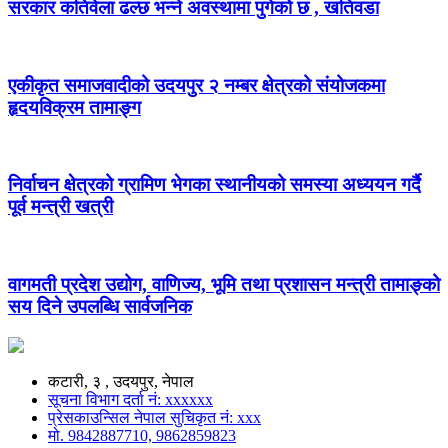
सरकार कतिवेला ढल्छ भन्ने अवस्थामा पुगेको छ , खतिवडा
एकीकृत समाजवादीको उदयपुर २ नम्बर क्षेत्रको संयोजकमा
हृदयविक्रम तामाङ्ग
निर्वाचन क्षेत्रको ग्रामिण भेगका स्थानीयको समस्या अध्ययन गर्दै
पूर्व मन्त्री खत्री
वागमती प्रदेश उद्योग, वाणिज्य, भूमि तथा प्रशासन मन्त्री तामाङ्को
सय दिने उपलब्धि सार्वजनिक
कटारी, ३ , उदयपुर, नेपाल
सूचना विभाग दर्ता नं: xxxxxx
प्रेसकाउन्सिल नेपाल सुचिकृत नं: xxx
मो. 9842887710, 9862859823