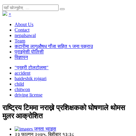
×
About Us
Contact
nepalsawal
Team
कटारीमा लागुऔषध गाँजा सहित १ जना पक्राउ
प्राइभेसी पोलिसी
विज्ञापन
"प्रहरी टोलटोलमा"
accident
baideshik rojgari
child
chitwon
driving license
राष्ट्रिय टिममा नराख्ने प्रशिक्षकको घोषणाले थोमस
मुलर आक्रोशित
जनता भ्वाइस
२३ फाल्गुन २०७५, बिहीबार १३:३८