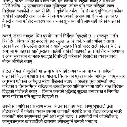
भरतपुर गार्डेन रिसोर्टको बेकरी उत्पादन कक्षमा राखिएका केकहरुमा प्रयोग
गरिने करिब १२ प्रकारका म्याद गुज्रिएका फ्लेवर पनि नष्ट गरिएको खाद्य
निरीक्षक काफ्लेले जानकारी दिए । दुई/तीन वर्षअगाडि नै म्याद गुज्रिएका फ्लेवर
राखेको पाइएपछि तत्काल बेकरी जन्य पदार्थको उत्पादनमा रोक लगाइएको छ ।
बेकरी कक्षमा फोहोर व्यवस्थापन र सफासुग्घरमा पनि लापर्बाही गरेको पाइएको
थियो ।
त्यस्तै, लेबल नभएका घिउ प्रयोग नगर्न निर्देशन दिइएको छ । भरतपुर गार्डेन
रिसोर्टमा किचनभित्र डस्टविनहरु खुल्ला छाडिएको, फोहोर भाँडा र ताजा
तरकारीहरु एकै ठाउँमा राखेको र खानेकुराहरु चिसो पारेर राख्ने कोठा (चिलिङ
रूम) मा पकाइएका खानेकुराहरु नछोपी राखेको पाइएको छ । फोहोर व्यवस्थापन
र अन्य सुधारका कामहरु एक/दुई दिनभित्रै गरिसक्ने रिसोर्टका व्यवस्थापक
मोहन जोशीले बताए ।
होटल रोयल सेन्चुरीको भान्छामा पनि फोहोर व्यवस्थापनमा ध्यान नदिएको
पाइएको जिल्ला प्रशासन कार्यालय, चितवनका प्रशासकीय अधिकृत एवम् बजार
अनुगमन फोकल अधिकृत महेश पौडेलले बताए । अखाद्य चुक अमिलो नष्ट
गरिएको र किचनभित्र राखिएका डस्टविनहरु अनिवार्यरुपमा छोपेर राख्न निर्देशन
दिइएको पौडेलले बताए । किचन कक्षको भुइँलाई सुख्खा बनाइराख्न र नियमित
सफा गरिराख्न पनि सुझाव दिइएको छ ।
उपभोक्ता अधिकार संरक्षण मञ्च, चितवनका उपाध्यक्ष विष्णु भूषालले ठूला
होटलहरुले नै फोहोर व्यवस्थापनमा लापर्बाही गरेपछि साना होटलहरुलाई मात्रै
कारबाही गरेर अनुगमनको कुनै अर्थ नहुने बताए । लापर्बाही गर्ने जोकोहीलाई
कानुनअनुसार कारबाहीको दायरामा ल्याउनुपर्ने उनको भनाइ छ ।