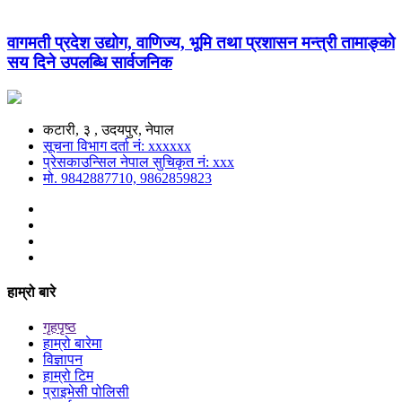
वागमती प्रदेश उद्योग, वाणिज्य, भूमि तथा प्रशासन मन्त्री तामाङ्को
सय दिने उपलब्धि सार्वजनिक
कटारी, ३ , उदयपुर, नेपाल
सूचना विभाग दर्ता नं: xxxxxx
प्रेसकाउन्सिल नेपाल सुचिकृत नं: xxx
मो. 9842887710, 9862859823
हाम्रो बारे
गृहपृष्ठ
हाम्रो बारेमा
विज्ञापन
हाम्रो टिम
प्राइभेसी पोलिसी