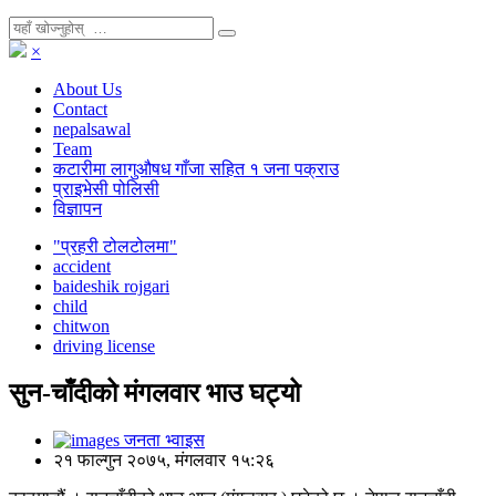
×
About Us
Contact
nepalsawal
Team
कटारीमा लागुऔषध गाँजा सहित १ जना पक्राउ
प्राइभेसी पोलिसी
विज्ञापन
"प्रहरी टोलटोलमा"
accident
baideshik rojgari
child
chitwon
driving license
सुन-चाँदीको मंगलवार भाउ घट्यो
जनता भ्वाइस
२१ फाल्गुन २०७५, मंगलवार १५:२६