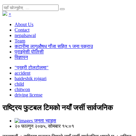
×
About Us
Contact
nepalsawal
Team
कटारीमा लागुऔषध गाँजा सहित १ जना पक्राउ
प्राइभेसी पोलिसी
विज्ञापन
"प्रहरी टोलटोलमा"
accident
baideshik rojgari
child
chitwon
driving license
राष्ट्रिय फुटबल टिमको नयाँ जर्सी सार्वजनिक
जनता भ्वाइस
२० फाल्गुन २०७५, सोमबार १५:०१