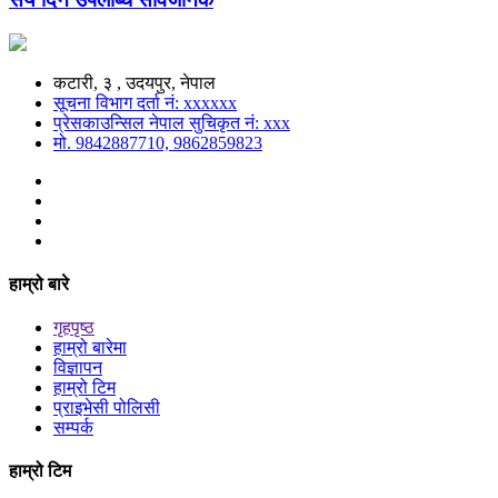
कटारी, ३ , उदयपुर, नेपाल
सूचना विभाग दर्ता नं: xxxxxx
प्रेसकाउन्सिल नेपाल सुचिकृत नं: xxx
मो. 9842887710, 9862859823
हाम्रो बारे
गृहपृष्ठ
हाम्रो बारेमा
विज्ञापन
हाम्रो टिम
प्राइभेसी पोलिसी
सम्पर्क
हाम्रो टिम