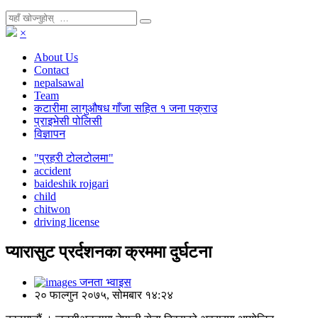
×
About Us
Contact
nepalsawal
Team
कटारीमा लागुऔषध गाँजा सहित १ जना पक्राउ
प्राइभेसी पोलिसी
विज्ञापन
"प्रहरी टोलटोलमा"
accident
baideshik rojgari
child
chitwon
driving license
प्यारासुट प्रर्दशनका क्रममा दुर्घटना
जनता भ्वाइस
२० फाल्गुन २०७५, सोमबार १४:२४