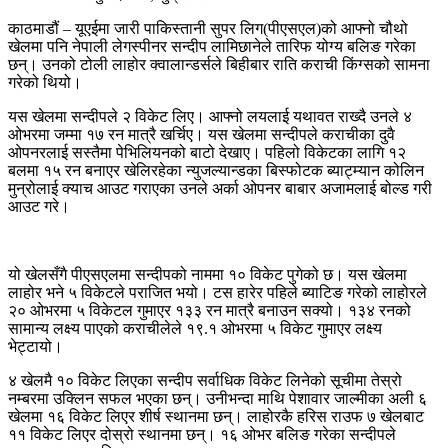
काठमाडौं – यूएईमा जारी पाकिस्तानी सुपर लिग(पीएसएल)को आफ्नो चौथो
खेलमा पनि नेपाली लेगस्पीनर सन्दीप लामिछानेले तारिफ योग्य बलिङ गरेका
छन्। उनको टोली लाहोर क्वालान्डर्सले बिहीबार राति कराची किंग्सको सामना
गरेको थियो।
यस खेलमा सन्दीपले २ विकेट लिए। आफ्नो लयलाई यथावत राख्दै उनले ४
ओभरमा जम्मा १७ रन मात्रै खर्चिए। यस खेलमा सन्दीपले कराचीका दुवै
ओपनरलाई सस्तैमा पेभिलियनको बाटो देखाए। पहिलो विकेटका लागि १२
बलमा १५ रन बनाएर खेलिरहेका न्युजल्यान्डका बिस्फोटक ब्याट्म्यान कोलिन
मुन्रोलाई क्याच आउट गराएका उनले अर्का ओपनर बाबार अजामलाई बोल्ड गरी
आउट गरे।
यो खेलसँगै पीएसएलमा सन्दीपको नाममा १० विकेट पुगेको छ। यस खेलमा
लाहोर भने ५ विकेटले पराजित भयो। टस हारेर पहिले ब्याटिङ गरेको लाहोरले
२० ओभरमा ५ विकेटल गुमाएर १३३ रन मात्रै बनाउन सक्यो। १३४ रनको
सामान्य लक्ष्य पाएको कराचीलेले १९.१ ओभरमा ५ विकेट गुमाएर लक्ष्य
भेट्टायो।
४ खेलमै १० विकेट लिएका सन्दीप सर्वाधिक विकेट लिनेको सूचीमा तेस्रो
नम्बरमा उक्लिन सफल भएका छन्। उनीभन्दा माथि पेशावार जाल्मीका अली ६
खेलमा १६ विकेट लिएर शीर्ष स्थानमा छन्। लाहोरकै हरिस राउफ ७ खेलबाट
११ विकेट लिएर दोस्रो स्थानमा छन्। १६ ओभर बलिङ गरेका सन्दीपले