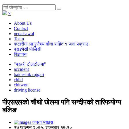
×
About Us
Contact
nepalsawal
Team
कटारीमा लागुऔषध गाँजा सहित १ जना पक्राउ
प्राइभेसी पोलिसी
विज्ञापन
"प्रहरी टोलटोलमा"
accident
baideshik rojgari
child
chitwon
driving license
पीएसएलको चौथो खेलमा पनि सन्दीपको तारिफयोग्य
बलिङ
जनता भ्वाइस
१७ फाल्गुन २०७५, शुक्रबार १७:१०