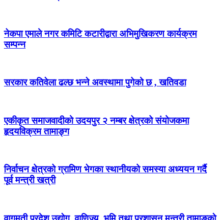
नेकपा एमाले नगर कमिटि कटारीद्वारा अभिमुखिकरण कार्यक्रम
सम्पन्न
सरकार कतिवेला ढल्छ भन्ने अवस्थामा पुगेको छ , खतिवडा
एकीकृत समाजवादीको उदयपुर २ नम्बर क्षेत्रको संयोजकमा
हृदयविक्रम तामाङ्ग
निर्वाचन क्षेत्रको ग्रामिण भेगका स्थानीयको समस्या अध्ययन गर्दै
पूर्व मन्त्री खत्री
वागमती प्रदेश उद्योग, वाणिज्य, भूमि तथा प्रशासन मन्त्री तामाङ्को