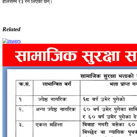
हालसम्म ९३ रन लिएका छन्।
Related