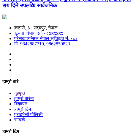
सय दिने उपलब्धि सार्वजनिक
कटारी, ३ , उदयपुर, नेपाल
सूचना विभाग दर्ता नं: xxxxxx
प्रेसकाउन्सिल नेपाल सुचिकृत नं: xxx
मो. 9842887710, 9862859823
हाम्रो बारे
गृहपृष्ठ
हाम्रो बारेमा
विज्ञापन
हाम्रो टिम
प्राइभेसी पोलिसी
सम्पर्क
हाम्रो टिम