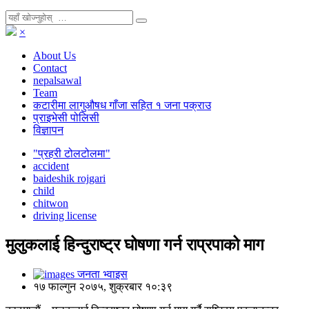
×
About Us
Contact
nepalsawal
Team
कटारीमा लागुऔषध गाँजा सहित १ जना पक्राउ
प्राइभेसी पोलिसी
विज्ञापन
"प्रहरी टोलटोलमा"
accident
baideshik rojgari
child
chitwon
driving license
मुलुकलाई हिन्दुराष्ट्र घोषणा गर्न राप्रपाको माग
जनता भ्वाइस
१७ फाल्गुन २०७५, शुक्रबार १०:३९