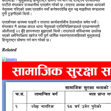
काठमाडौं – मुलुुकलाई हिन्दुराष्ट्र घोषणा गर्न माग गर्दै राष्ट्रिय प्रजातन्त्र
पार्टीले मंगलबार राजधानीमा प्रदर्शन गरेको छ।राप्रपा अध्यक्ष कमल थापाको
नेतृत्वमा गरिएको उक्त प्रदर्शन नयाँ बानेश्वरदेखि सुरु भइ माइतीघर मण्डलामा
पुगी टुङ्गीएको थियो।
प्रदर्शनका क्रममा प्रहरी र राप्रपा कार्यकर्ताबीच ठेलामठेल समेत पर्यो।
मंगलबार नै अध्यक्ष कपल थापा नेतृत्वको प्रतिनिधिमण्डलले प्रधानमन्त्री
ओलीलाई २२ बुँदे ज्ञापनपत्र बुझाएको थियो।राप्रपाले संविधानमा उल्लेख
भएको धर्मनिरपेक्षता खारेज गरी पूर्ण धार्मिक स्वतन्त्रतासहितको मुलुकलाई
हिन्दुराष्ट्र घोषणा गर्न माग गरेको छ।
Related