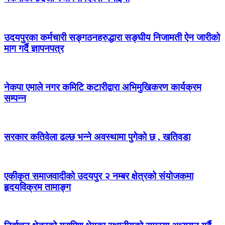
उदयपुरका कर्मचारी सङ्गठनहरुद्धारा सङ्घीय निजामती ऐन जारीको
माग गर्दै ज्ञापनपत्र
नेकपा एमाले नगर कमिटि कटारीद्वारा अभिमुखिकरण कार्यक्रम
सम्पन्न
सरकार कतिवेला ढल्छ भन्ने अवस्थामा पुगेको छ , खतिवडा
एकीकृत समाजवादीको उदयपुर २ नम्बर क्षेत्रको संयोजकमा
हृदयविक्रम तामाङ्ग