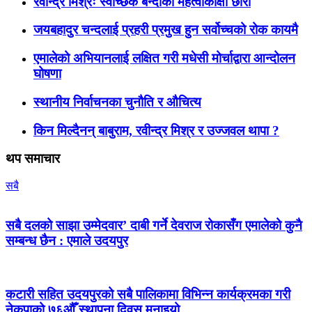
रवीन्द्र मिश्रः स्वेच्छिक बन्दीका महत्वाकांक्षी छोरा
जयबहादुर चन्दलाई प्रहरी प्रमुख हुन सर्वोच्चको रोक कायमै
एमालेको अभियानलाई लक्षित गरी मधेसी मोर्चाद्वारा आन्दोलन
घोषणा
स्थानीय निर्वाचनका चुनौति र औचित्य
किन मिल्दैनन् बाबुराम, रवीन्द्र मिश्र र उज्जवल थापा ?
थप समाचार
सबै
सबै दलको साझा उम्मेदवार’ दाबी गर्ने देवराज रोकासँग एमालेको कुनै
सम्बन्ध छैन : एमाले उदयपुर
कटारी सहित उदयपुरको सबै पालिकामा विभिन्न कार्यक्रमका गरी
नेकपाको ७६औँ स्थापना दिवस मनाइयो