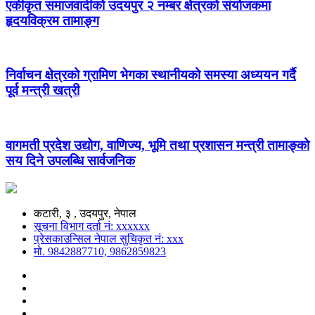
एकीकृत समाजवादीको उदयपुर २ नम्बर क्षेत्रको संयोजकमा
हृदयविक्रम तामाङ्ग
निर्वाचन क्षेत्रको ग्रामिण भेगका स्थानीयको समस्या अध्ययन गर्दै
पूर्व मन्त्री खत्री
वागमती प्रदेश उद्योग, वाणिज्य, भूमि तथा प्रशासन मन्त्री तामाङ्को
सय दिने उपलब्धि सार्वजनिक
कटारी, ३ , उदयपुर, नेपाल
सूचना विभाग दर्ता नं: xxxxxx
प्रेसकाउन्सिल नेपाल सुचिकृत नं: xxx
मो. 9842887710, 9862859823