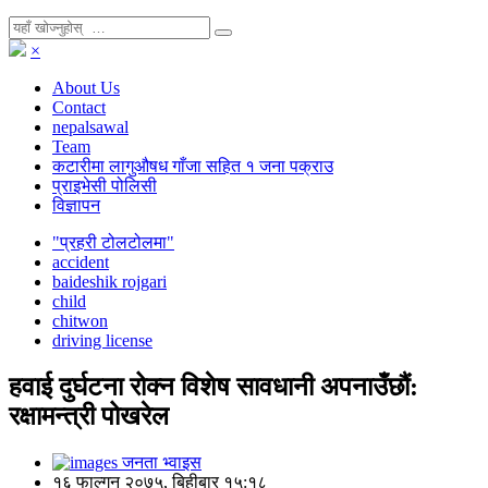
×
About Us
Contact
nepalsawal
Team
कटारीमा लागुऔषध गाँजा सहित १ जना पक्राउ
प्राइभेसी पोलिसी
विज्ञापन
"प्रहरी टोलटोलमा"
accident
baideshik rojgari
child
chitwon
driving license
हवाई दुर्घटना रोक्न विशेष सावधानी अपनाउँछौं:
रक्षामन्त्री पोखरेल
जनता भ्वाइस
१६ फाल्गुन २०७५, बिहीबार १५:१८