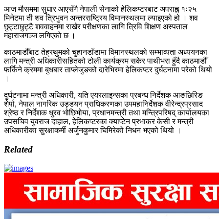
आज मौसममा सुधार आएसँगै नेपाली सेनाको हेलिकप्टरबाट अपराह्न १ः२५
मिनेटमा ती शव त्रिभुवन अन्तरराष्ट्रिय विमानस्थलमा ल्याइएको हो । शव
छुट्टाछुट्टै शववाहनमा राखेर परीक्षणका लागि त्रिवि शिक्षण अस्पताल
महाराजगञ्ज लगिएको छ ।
काठमाडौँबाट तेह्रथुमको चुहानडाँडामा विमानस्थलको सम्भाव्यता अध्ययनका
लागि मन्त्री अधिकारीसहितको टोली कार्यक्रम सकेर पाथीभरा हुँदै काठमाडौँ
फर्किने क्रममा बुधबार ताप्लेजुङको दारेभिरमा हेलिकप्टर दुर्घटनामा परेको थियो
।
दुर्घटनामा मन्त्री अधिकारी, यति एयरलाइन्सका प्रबन्ध निर्देशक आङछिरिङ
शेर्पा, नेपाल नागरिक उड्डयन प्राधिकरणका उपमहानिर्देशक वीरेन्द्रप्रसाद
श्रेष्ठ र निर्देशक धु्रव भोछिभोया, प्रधानमन्त्री तथा मन्त्रिपरिषद् कार्यालयका
उपसचिव युवराज दाहाल, हेलिकप्टरका क्याप्टेन प्रभाकर केसी र मन्त्री
अधिकारीका सुरक्षाकर्मी अर्जुनकुमार घिमिरेको निधन भएको थियो ।
Related