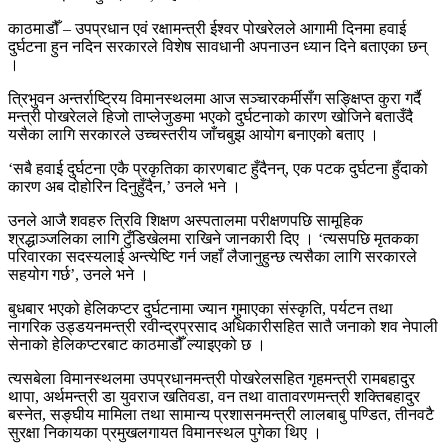
काठमाडौँ – उपप्रधान एवं रक्षामन्त्री ईश्वर पोखरेलले आगामी दिनमा हवाई
दुर्घटना हुन नदिन सरकारले विशेष सावधानी अपनाउन ध्यान दिने बताएका छन्
।
त्रिभुवन अन्तर्राष्ट्रिय विमानस्थलमा आज सञ्चारकर्मीसँग सङ्क्षिप्त कुरा गर्दै
मन्त्री पोखरेलले हिजो ताप्लेजुङमा भएको दुर्घटनाको कारण खोजिने बताउँदै
यसैका लागि सरकारले उच्चस्तरीय जाँचबुझ आयोग बनाएको बताए ।
‘सबै हवाई दुर्घटना एकै प्रकृतिका कारणबाट हुँदैनन्, एक पटक दुर्घटना हुँदाको
कारण अब दोहोरिन दिनुहुँदैन,’ उनले भने ।
उनले आजै शवहरु त्रिवि शिक्षण अस्पतालमा परीक्षणपछि सामूहिक
श्रद्धाञ्जलिका लागि टुँडिखेलमा राखिने जानकारी दिए । ‘त्यसपछि मृतकका
परिवारका सदस्यलाई अन्त्येष्टि गर्न जहाँ लैजानुहुन्छ त्यसैका लागि सरकारले
सहयोग गर्छ’, उनले भने ।
बुधबार भएको हेलिकप्टर दुर्घटनामा ज्यान गुमाएका संस्कृति, पर्यटन तथा
नागरिक उड्डयनमन्त्री रवीन्द्रप्रसाद अधिकारीसहित सातै जनाको शव नेपाली
सेनाको हेलिकप्टरबाट काठमाडौँ ल्याइएको छ ।
त्यसबेला विमानस्थलमा उपप्रधानमन्त्री पोखरेलसहित गृहमन्त्री रामबहादुर
थापा, अर्थमन्त्री डा युवराज खतिवडा, वन तथा वातावरणमन्त्री शक्तिबहादुर
बस्नेत, सङ्घीय मामिला तथा सामान्य प्रशासनमन्त्री लालबाबु पण्डित, तीनवटै
सुरक्षा निकायका प्रमुखलगायत विमानस्थल पुगेका थिए ।